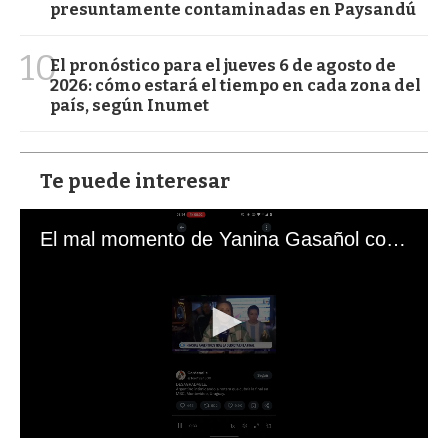
presuntamente contaminadas en Paysandú
10
El pronóstico para el jueves 6 de agosto de
2026: cómo estará el tiempo en cada zona del
país, según Inumet
Te puede interesar
El mal momento de Yanina Gasañol con un hincha argentino en "Subrayado"
0