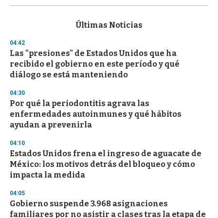
s
e
c
Últimas Noticias
o
n
04:42
d
Las "presiones" de Estados Unidos que ha
s
o
recibido el gobierno en este período y qué
f
diálogo se está manteniendo
3
3
s
04:30
e
Por qué la periodontitis agrava las
c
enfermedades autoinmunes y qué hábitos
o
n
ayudan a prevenirla
d
s
04:10
Estados Unidos frena el ingreso de aguacate de
México: los motivos detrás del bloqueo y cómo
impacta la medida
04:05
Gobierno suspende 3.968 asignaciones
familiares por no asistir a clases tras la etapa de