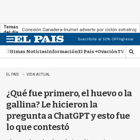
Temas
Conexión Ganadera
Inumet advierte por ciclón extratropi
del día:
Suscribite al 50% OFF
Ingresar
M
e
Últimas Noticias
Información
El País +
Ovación
TV Show
n
M
u
o
s
t
EL PAÍS
VIDA ACTUAL
r
a
¿Qué fue primero, el huevo o la
r
b
gallina? Le hicieron la
�
s
pregunta a ChatGPT y esto fue
q
u
lo que contestó
e
d