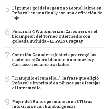
5
El primer gol del argentino Leonel Jaime en
Peñarol: en una final y con una definición de
lujo
6
Peñarol 5-1 Wanderers: el Carbonero es el
bicampeón del Torneo Intermedio con
goleada incluida - EL PAÍS Uruguay
7
Conexión Ganadera: Justicia prorrogó las
cautelares; Cabral denunció amenazas y
Carrasco reclamó traslados
8
"Tranquilo el camello...": la frase que eligió
Peñarol e imprimió en pilusos para festejar
el Intermedio
9
Mujer de 29 años permanece en CTI tras
intoxicarse con hamburguesas