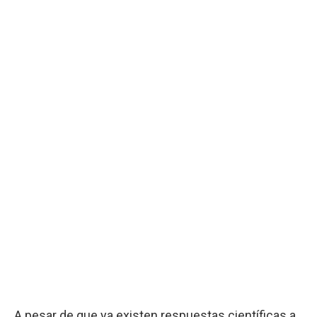
A pesar de que ya existen respuestas científicas a