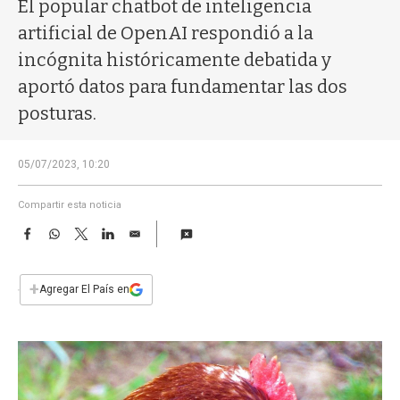
a
El popular chatbot de inteligencia
artificial de OpenAI respondió a la
incógnita históricamente debatida y
aportó datos para fundamentar las dos
posturas.
05/07/2023, 10:20
Compartir esta noticia
F
W
T
L
E
a
h
w
i
m
c
a
i
n
a
e
t
t
k
i
+
Agregar El País en
b
s
t
e
l
o
A
e
d
o
p
r
I
k
p
n