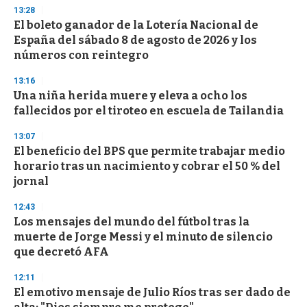
d
13:28
s
El boleto ganador de la Lotería Nacional de
España del sábado 8 de agosto de 2026 y los
números con reintegro
13:16
Una niña herida muere y eleva a ocho los
fallecidos por el tiroteo en escuela de Tailandia
13:07
El beneficio del BPS que permite trabajar medio
horario tras un nacimiento y cobrar el 50 % del
jornal
12:43
Los mensajes del mundo del fútbol tras la
muerte de Jorge Messi y el minuto de silencio
que decretó AFA
12:11
El emotivo mensaje de Julio Ríos tras ser dado de