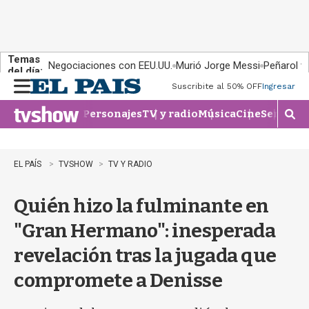
Temas
Negociaciones con EEU.UU.
Murió Jorge Messi
Peñarol v
del día:
Suscribite al 50% OFF
Ingresar
M
e
Personajes
TV y radio
Música
Cine
Series
Te
n
M
u
o
s
t
EL PAÍS
TVSHOW
TV Y RADIO
r
a
Quién hizo la fulminante en
r
b
"Gran Hermano": inesperada
�
s
revelación tras la jugada que
q
u
compromete a Denisse
e
d