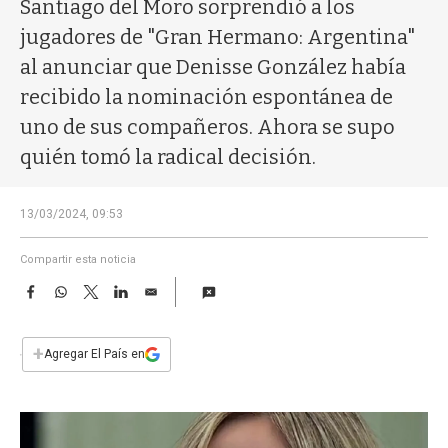
a
Santiago del Moro sorprendió a los
jugadores de "Gran Hermano: Argentina"
al anunciar que Denisse González había
recibido la nominación espontánea de
uno de sus compañeros. Ahora se supo
quién tomó la radical decisión.
13/03/2024, 09:53
Compartir esta noticia
F
W
T
L
E
a
h
w
i
m
c
a
i
n
a
e
t
t
k
i
+
Agregar El País en
b
s
t
e
l
o
A
e
d
o
p
r
I
k
p
n