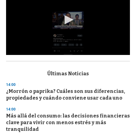
0
s
e
c
Últimas Noticias
o
n
14:00
d
¿Morrón o paprika? Cuáles son sus diferencias,
s
o
propiedades y cuándo conviene usar cada uno
f
3
14:00
3
s
Más allá del consumo: las decisiones financieras
e
clave para vivir con menos estrés y más
c
tranquilidad
o
n