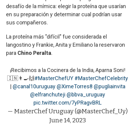
desafío de la mímica: elegir la proteína que usarían
en su preparación y determinar cual podrían usar
sus compañeros.
La proteína más "difícil" fue considerada el
langostino y Frankie, Anita y Emiliano la reservaron
para
Chino Peralta
.
¡Recibimos a la Cocinera de la India, Aparna Soni!
🇮🇳👨‍🍳🙌
#MasterChefUY
#MasterChefCelebrity
|
@canal10uruguay
@XimeTorres8
@pugliainvita
@elfranchuteji
@bbva_uruguay
pic.twitter.com/7yPRagvBRL
— MasterChef Uruguay (@MasterChef_Uy)
June 14, 2023