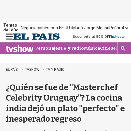
Temas
Negociaciones con EE.UU.
Murió Jorge Messi
Peñarol vs
del día:
Suscribite al 50% OFF
Ingresar
M
e
Personajes
TV y radio
Música
Cine
Series
Te
n
M
u
o
s
t
EL PAÍS
TVSHOW
TV Y RADIO
r
a
¿Quién se fue de "Masterchef
r
b
Celebrity Uruguay"? La cocina
�
s
india dejó un plato "perfecto" e
q
u
inesperado regreso
e
d