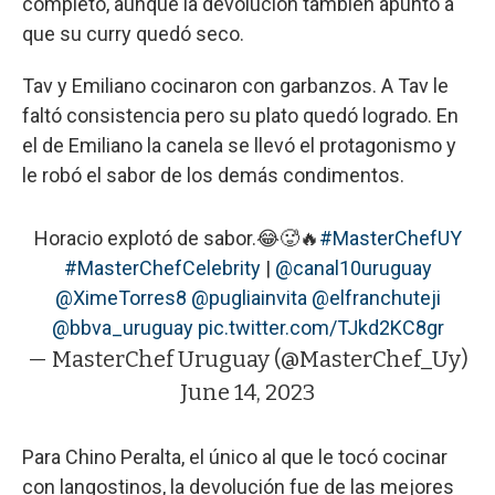
completo, aunque la devolución también apuntó a
que su curry quedó seco.
Tav y Emiliano cocinaron con garbanzos. A Tav le
faltó consistencia pero su plato quedó logrado. En
el de Emiliano la canela se llevó el protagonismo y
le robó el sabor de los demás condimentos.
Horacio explotó de sabor.😂🥵🔥
#MasterChefUY
#MasterChefCelebrity
|
@canal10uruguay
@XimeTorres8
@pugliainvita
@elfranchuteji
@bbva_uruguay
pic.twitter.com/TJkd2KC8gr
— MasterChef Uruguay (@MasterChef_Uy)
June 14, 2023
Para Chino Peralta, el único al que le tocó cocinar
con langostinos, la devolución fue de las mejores