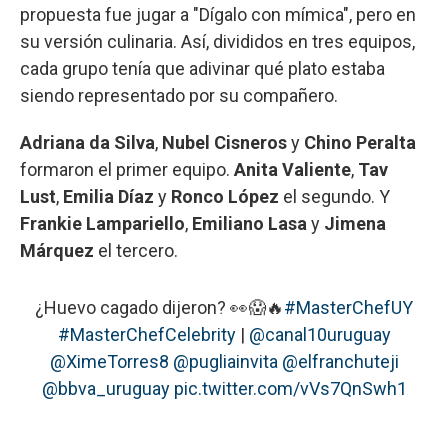
propuesta fue jugar a "Dígalo con mímica", pero en
su versión culinaria. Así, divididos en tres equipos,
cada grupo tenía que adivinar qué plato estaba
siendo representado por su compañero.
Adriana da Silva
,
Nubel Cisneros
y
Chino Peralta
formaron el primer equipo.
Anita Valiente
,
Tav
Lust
,
Emilia Díaz
y
Ronco López
el segundo. Y
Frankie Lampariello
,
Emiliano Lasa
y
Jimena
Márquez
el tercero.
¿Huevo cagado dijeron? 👀😱🔥
#MasterChefUY
#MasterChefCelebrity
|
@canal10uruguay
@XimeTorres8
@pugliainvita
@elfranchuteji
@bbva_uruguay
pic.twitter.com/vVs7QnSwh1