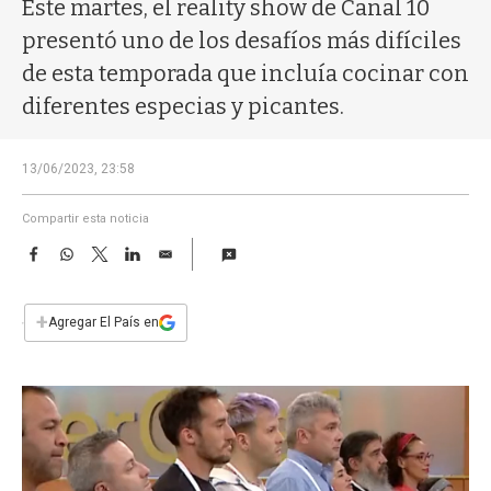
a
Este martes, el reality show de Canal 10
presentó uno de los desafíos más difíciles
de esta temporada que incluía cocinar con
diferentes especias y picantes.
13/06/2023, 23:58
Compartir esta noticia
F
W
T
L
E
a
h
w
i
m
c
a
i
n
a
e
t
t
k
i
+
Agregar El País en
b
s
t
e
l
o
A
e
d
o
p
r
I
k
p
n