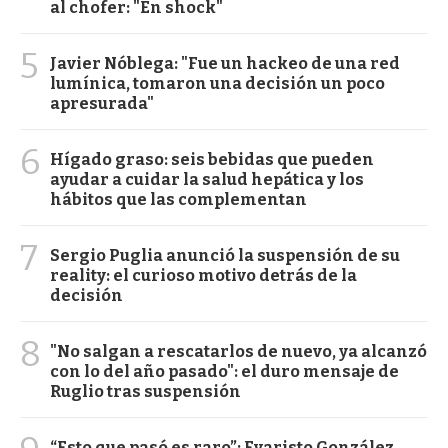
al chofer: "En shock"
5
Javier Nóblega: "Fue un hackeo de una red
lumínica, tomaron una decisión un poco
apresurada"
6
Hígado graso: seis bebidas que pueden
ayudar a cuidar la salud hepática y los
hábitos que las complementan
7
Sergio Puglia anunció la suspensión de su
reality: el curioso motivo detrás de la
decisión
8
"No salgan a rescatarlos de nuevo, ya alcanzó
con lo del año pasado": el duro mensaje de
Ruglio tras suspensión
“Esto que pasó es raro”: Evaristo González