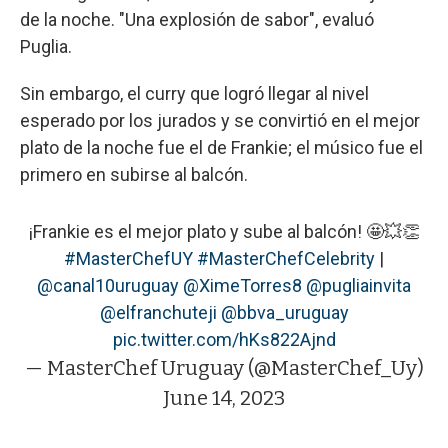
de la noche. "Una explosión de sabor", evaluó
Puglia.
Sin embargo, el curry que logró llegar al nivel
esperado por los jurados y se convirtió en el mejor
plato de la noche fue el de Frankie; el músico fue el
primero en subirse al balcón.
¡Frankie es el mejor plato y sube al balcón! 🤩💥👏
#MasterChefUY
#MasterChefCelebrity
|
@canal10uruguay
@XimeTorres8
@pugliainvita
@elfranchuteji
@bbva_uruguay
pic.twitter.com/hKs822Ajnd
— MasterChef Uruguay (@MasterChef_Uy)
June 14, 2023