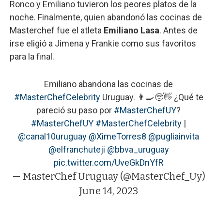
Ronco y Emiliano tuvieron los peores platos de la
noche. Finalmente, quien abandonó las cocinas de
Masterchef fue el atleta
Emiliano Lasa
. Antes de
irse eligió a Jimena y Frankie como sus favoritos
para la final.
Emiliano abandona las cocinas de
#MasterChefCelebrity
Uruguay. 👨‍🍳🥺👋 ¿Qué te
pareció su paso por
#MasterChefUY
?
#MasterChefUY
#MasterChefCelebrity
|
@canal10uruguay
@XimeTorres8
@pugliainvita
@elfranchuteji
@bbva_uruguay
pic.twitter.com/UveGkDnYfR
— MasterChef Uruguay (@MasterChef_Uy)
June 14, 2023