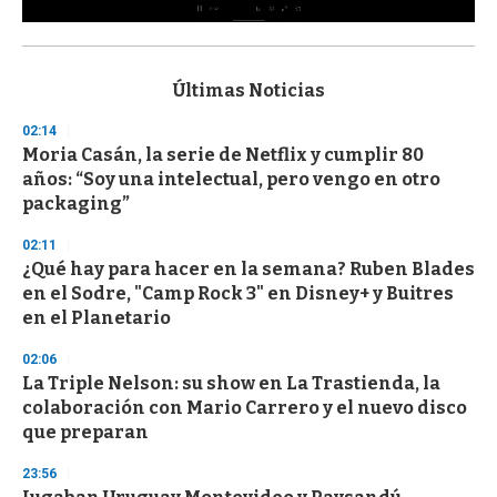
0
s
e
c
Últimas Noticias
o
n
02:14
d
Moria Casán, la serie de Netflix y cumplir 80
s
o
años: “Soy una intelectual, pero vengo en otro
f
packaging”
3
3
s
02:11
e
¿Qué hay para hacer en la semana? Ruben Blades
c
en el Sodre, "Camp Rock 3" en Disney+ y Buitres
o
n
en el Planetario
d
s
02:06
La Triple Nelson: su show en La Trastienda, la
colaboración con Mario Carrero y el nuevo disco
que preparan
23:56