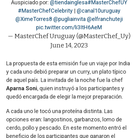
Auspiciado por:
@tiendainglesa
#MasterChefUY
#MasterChefCelebrity
|
@canal10uruguay
@XimeTorres8
@pugliainvita
@elfranchuteji
pic.twitter.com/li3ItH6AeM
— MasterChef Uruguay (@MasterChef_Uy)
June 14, 2023
La propuesta de esta emisión fue un viaje por India
y cada uno debió preparar un curry, un plato típico
de aquel país. La invitada de la noche fue la chef
Aparna Soni
, quien instruyó a los participantes y
quedó encargada de elegir la mejor preparación.
A cada uno le tocó una proteína distinta. Las
opciones eran: langostinos, garbanzos, lomo de
cerdo, pollo y pescado. En este momento entró el
beneficio de los participantes que ganaron el