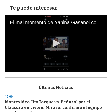
Te puede interesar
El mal momento de Yanina Gasañol con un hincha argentino en "Subrayado"
0
s
e
c
Últimas Noticias
o
n
17:00
d
Montevideo City Torque vs. Peñarol por el
s
o
Clausura en vivo: el Mirasol confirmó el equipo
f