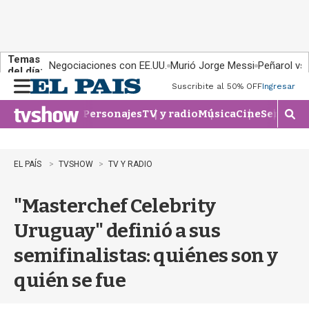
Temas
Negociaciones con EE.UU.
Murió Jorge Messi
Peñarol vs
del día:
Suscribite al 50% OFF
Ingresar
M
e
Personajes
TV y radio
Música
Cine
Series
Te
n
M
u
o
s
t
EL PAÍS
TVSHOW
TV Y RADIO
r
a
"Masterchef Celebrity
r
b
Uruguay" definió a sus
�
s
semifinalistas: quiénes son y
q
u
quién se fue
e
d