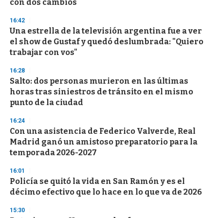
con dos cambios
3
3
s
16:42
e
Una estrella de la televisión argentina fue a ver
c
el show de Gustaf y quedó deslumbrada: "Quiero
o
n
trabajar con vos"
d
s
16:28
Salto: dos personas murieron en las últimas
horas tras siniestros de tránsito en el mismo
punto de la ciudad
16:24
Con una asistencia de Federico Valverde, Real
Madrid ganó un amistoso preparatorio para la
temporada 2026-2027
16:01
Policía se quitó la vida en San Ramón y es el
décimo efectivo que lo hace en lo que va de 2026
15:30