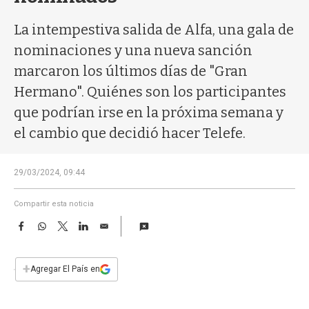
a
La intempestiva salida de Alfa, una gala de
nominaciones y una nueva sanción
marcaron los últimos días de "Gran
Hermano". Quiénes son los participantes
que podrían irse en la próxima semana y
el cambio que decidió hacer Telefe.
29/03/2024, 09:44
Compartir esta noticia
F
W
T
L
E
a
h
w
i
m
c
a
i
n
a
e
t
t
k
i
+
Agregar El País en
b
s
t
e
l
o
A
e
d
o
p
r
I