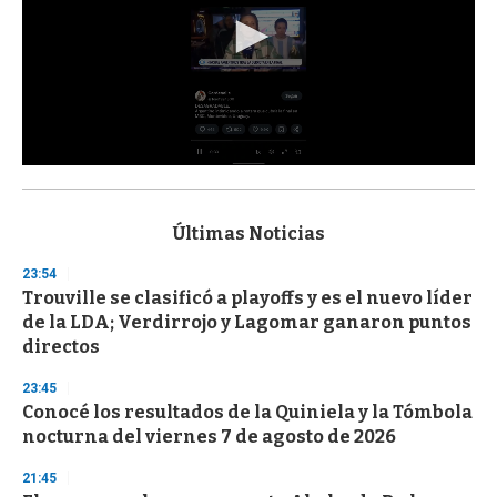
0
s
e
c
Últimas Noticias
o
n
23:54
d
Trouville se clasificó a playoffs y es el nuevo líder
s
o
de la LDA; Verdirrojo y Lagomar ganaron puntos
f
directos
3
3
s
23:45
e
Conocé los resultados de la Quiniela y la Tómbola
c
nocturna del viernes 7 de agosto de 2026
o
n
d
21:45
s