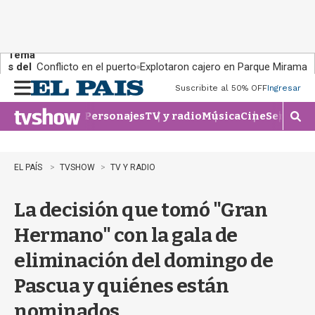
Tema
s del
Conflicto en el puerto
Explotaron cajero en Parque Miramar
día:
Suscribite al 50% OFF
Ingresar
M
e
Personajes
TV y radio
Música
Cine
Series
Te
n
M
u
o
s
t
EL PAÍS
TVSHOW
TV Y RADIO
r
a
La decisión que tomó "Gran
r
b
Hermano" con la gala de
�
s
eliminación del domingo de
q
u
Pascua y quiénes están
e
d
nominados