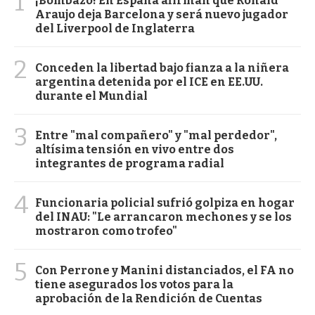
1
¡Bombazo! En España afirman que Ronald
Araujo deja Barcelona y será nuevo jugador
del Liverpool de Inglaterra
2
Conceden la libertad bajo fianza a la niñera
argentina detenida por el ICE en EE.UU.
durante el Mundial
3
Entre "mal compañero" y "mal perdedor",
altísima tensión en vivo entre dos
integrantes de programa radial
4
Funcionaria policial sufrió golpiza en hogar
del INAU: "Le arrancaron mechones y se los
mostraron como trofeo"
5
Con Perrone y Manini distanciados, el FA no
tiene asegurados los votos para la
aprobación de la Rendición de Cuentas