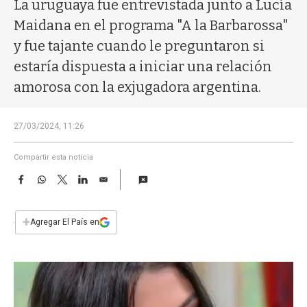
a
La uruguaya fue entrevistada junto a Lucía
Maidana en el programa "A la Barbarossa"
y fue tajante cuando le preguntaron si
estaría dispuesta a iniciar una relación
amorosa con la exjugadora argentina.
27/03/2024, 11:26
Compartir esta noticia
F
W
T
L
E
a
h
w
i
m
c
a
i
n
a
e
t
t
k
i
+
Agregar El País en
b
s
t
e
l
o
A
e
d
o
p
r
I
k
p
n