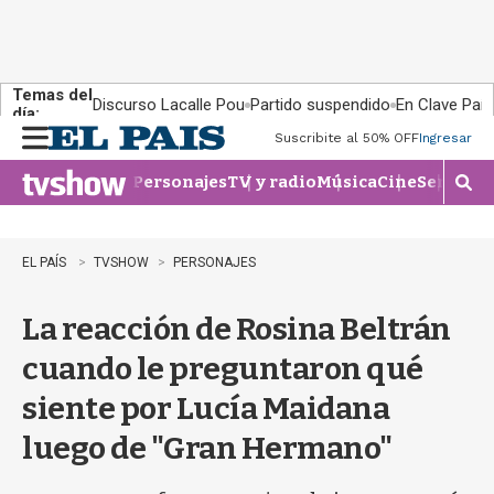
Temas del
Discurso Lacalle Pou
Partido suspendido
En Clave País
día:
Suscribite al 50% OFF
Ingresar
M
e
Personajes
TV y radio
Música
Cine
Series
Te
n
M
u
o
s
t
EL PAÍS
TVSHOW
PERSONAJES
r
a
La reacción de Rosina Beltrán
r
b
cuando le preguntaron qué
�
s
siente por Lucía Maidana
q
u
luego de "Gran Hermano"
e
d