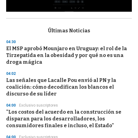
0
s
e
c
Últimas Noticias
o
n
04:30
d
El MSP aprobó Mounjaro en Uruguay: el rol de la
s
o
Tirzepatida en la obesidad y por qué no es una
f
droga mágica
3
3
s
04:02
e
Las señales que Lacalle Pou envió al PN y la
c
coalición: cómo decodifican los blancos el
o
n
discurso de su líder
d
s
04:00
Exclusivo suscriptores
"Los costos del acuerdo en la construcción se
disparan para los desarrolladores, los
consumidores finales e incluso, el Estado"
04:00
Exclusivo suscriptores