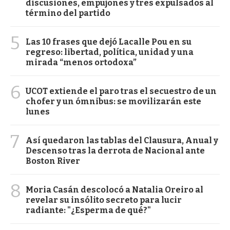
discusiones, empujones y tres expulsados al
término del partido
5
Las 10 frases que dejó Lacalle Pou en su
regreso: libertad, política, unidad y una
mirada “menos ortodoxa”
6
UCOT extiende el paro tras el secuestro de un
chofer y un ómnibus: se movilizarán este
lunes
7
Así quedaron las tablas del Clausura, Anual y
Descenso tras la derrota de Nacional ante
Boston River
8
Moria Casán descolocó a Natalia Oreiro al
revelar su insólito secreto para lucir
radiante: "¿Esperma de qué?"