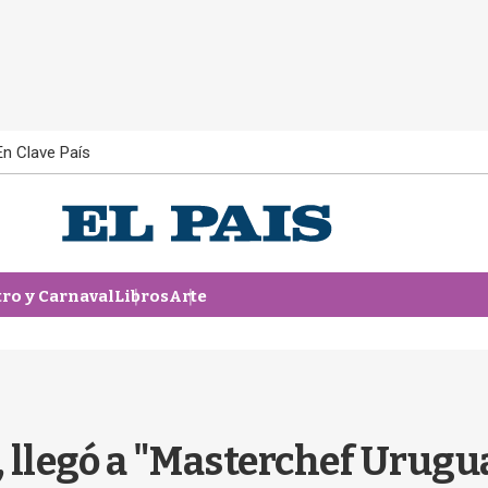
En Clave País
tro y Carnaval
Libros
Arte
 llegó a "Masterchef Urugua