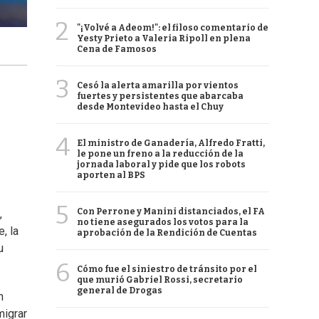
2
"¡Volvé a Adeom!": el filoso comentario de
Yesty Prieto a Valeria Ripoll en plena
Cena de Famosos
3
Cesó la alerta amarilla por vientos
fuertes y persistentes que abarcaba
desde Montevideo hasta el Chuy
4
El ministro de Ganadería, Alfredo Fratti,
le pone un freno a la reducción de la
jornada laboral y pide que los robots
aporten al BPS
5
Con Perrone y Manini distanciados, el FA
,
no tiene asegurados los votos para la
, la
aprobación de la Rendición de Cuentas
u
6
Cómo fue el siniestro de tránsito por el
que murió Gabriel Rossi, secretario
general de Drogas
n
migrar