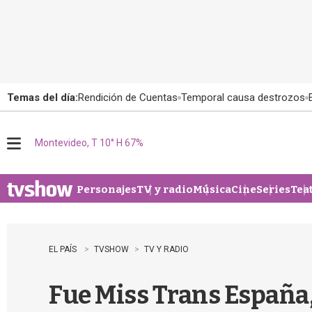
Temas del día:
Rendición de Cuentas
Temporal causa destrozos
Montevideo, T 10° H 67%
M
e
n
u
Personajes
TV y radio
Música
Cine
Series
Tea
EL PAÍS
TVSHOW
TV Y RADIO
Fue Miss Trans España,