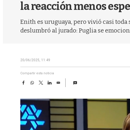
la reacción menos espe
Enith es uruguaya, pero vivió casi toda
deslumbró al jurado: Puglia se emocio
20/06/2025, 11:49
Compartir esta noticia
F
W
T
L
E
a
h
w
i
m
c
a
i
n
a
e
t
t
k
i
b
s
t
e
l
o
A
e
d
o
p
r
I
k
p
n