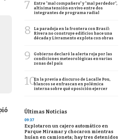
7
Entre "mal compañero" y "mal perdedor",
altísima tensión en vivo entre dos
integrantes de programa radial
8
La paradoja en la frontera con Brasil:
Rivera no construye edificios hace una
década y Livramento explota con obras
9
Gobierno declaró la alerta roja por las
condiciones meteorológicas en varias
zonas del país
10
En la previa a discurso de Lacalle Pou,
blancos se enfrascan en polémica
interna sobre qué oposición ejercer
pió
Últimas Noticias
09:37
Explotaron un cajero automático en
Parque Miramar y chocaron mientras
huían en camioneta; hay tres detenidos