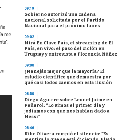
,
09:19
Gobierno autorizó una cadena
nacional solicitada por el Partido
Nacional para el próximo lunes
aña
cía me
09:02
ta".
Mirá En Clave País, el streaming de El
País, en vivo: el paso del ciclón en
Uruguay y entrevista a Florencia Núñez
09:00
en
¿Manejás mejor que la mayoría? El
estudio científico que demuestra por
qué casi todos caemos en esta ilusión
08:50
Diego Aguirre sobre Leonel Jaime en
Peñarol: “Lo vimos el primer día y
jodíamos con que nos habían dado a
Messi”
08:46
Kike Olivera rompió el silencio: "Es
mentira lo que se está diciendo, Flavio