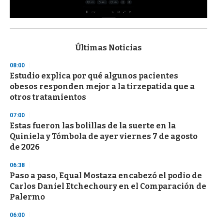
0
s
e
c
Últimas Noticias
o
n
08:00
d
Estudio explica por qué algunos pacientes
s
o
obesos responden mejor a la tirzepatida que a
f
otros tratamientos
3
3
s
07:00
e
Estas fueron las bolillas de la suerte en la
c
Quiniela y Tómbola de ayer viernes 7 de agosto
o
n
de 2026
d
s
06:38
Paso a paso, Equal Mostaza encabezó el podio de
Carlos Daniel Etchechoury en el Comparación de
Palermo
06:00