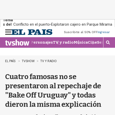
Tema
s del
Conflicto en el puerto
Explotaron cajero en Parque Miramar
día:
Suscribite al 50% OFF
Ingresar
M
e
Personajes
TV y radio
Música
Cine
Series
Te
n
M
u
o
s
t
EL PAÍS
TVSHOW
TV Y RADIO
r
a
Cuatro famosas no se
r
b
presentaron al repechaje de
�
s
"Bake Off Uruguay" y todas
q
u
dieron la misma explicación
e
d