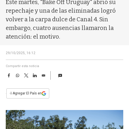
a
Este martes, "Bake Off Uruguay" abrió su
repechaje y una de las eliminadas logró
volver a la carpa dulce de Canal 4. Sin
embargo, cuatro ausencias llamaron la
atención: el motivo.
29/10/2025, 16:12
Compartir esta noticia
F
W
T
L
E
a
h
w
i
m
c
a
i
n
a
e
t
t
k
i
+
Agregar El País en
b
s
t
e
l
o
A
e
d
o
p
r
I
k
p
n