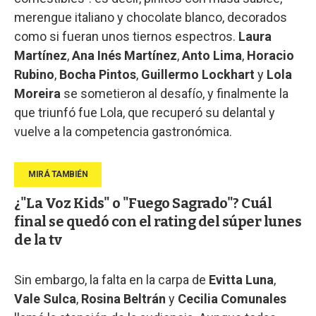
merengue italiano y chocolate blanco, decorados
como si fueran unos tiernos espectros.
Laura
Martínez
,
Ana Inés Martínez
,
Anto Lima
,
Horacio
Rubino
,
Bocha Pintos
,
Guillermo Lockhart
y
Lola
Moreira
se sometieron al desafío, y finalmente la
que triunfó fue Lola, que recuperó su delantal y
vuelve a la competencia gastronómica.
¿"La Voz Kids" o "Fuego Sagrado"? Cuál
final se quedó con el rating del súper lunes
de la tv
Sin embargo, la falta en la carpa de
Evitta Luna
,
Vale Sulca
,
Rosina Beltrán
y
Cecilia Comunales