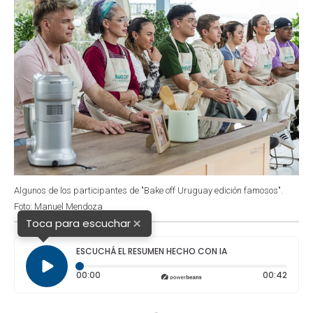
Algunos de los participantes de "Bake off Uruguay edición famosos".
Foto: Manuel Mendoza
×
Toca para escuchar
ESCUCHÁ EL RESUMEN HECHO CON IA
Tiempo transcurrido: 0 segundos
Durac
00:00
00:42