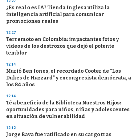
12:27
d
¿Es real o es IA? Tienda Inglesa utiliza la
s
o
inteligencia artificial para comunicar
f
promociones reales
3
3
s
12:27
e
Terremoto en Colombia: impactantes fotos y
c
videos de los destrozos que dejó el potente
o
n
temblor
d
s
12:14
Murió Ben Jones, el recordado Cooter de "Los
Dukes de Hazzard" y excongresista demócrata, a
los 84 años
12:14
Té a beneficio de la Biblioteca Nuestros Hijos:
oportunidades para niños, niñas y adolescentes
en situación de vulnerabilidad
12:12
Jorge Bava fue ratificado en su cargo tras