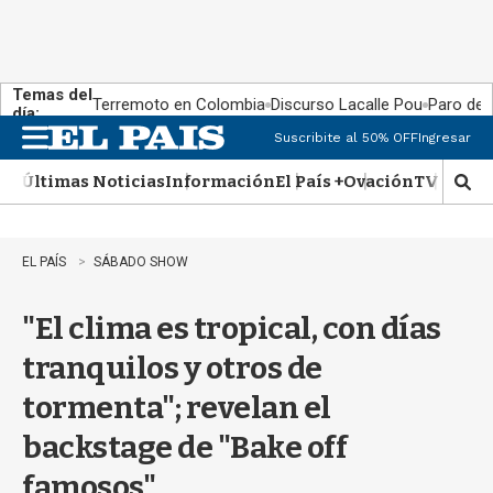
Temas del
Terremoto en Colombia
Discurso Lacalle Pou
Paro de
día:
Suscribite al 50% OFF
Ingresar
M
e
Últimas Noticias
Información
El País +
Ovación
TV Show
n
M
u
o
s
t
EL PAÍS
SÁBADO SHOW
r
a
"El clima es tropical, con días
r
b
tranquilos y otros de
�
s
tormenta"; revelan el
q
u
backstage de "Bake off
e
d
famosos"