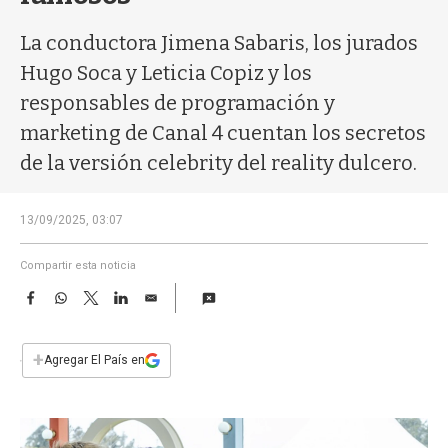
a
La conductora Jimena Sabaris, los jurados
Hugo Soca y Leticia Copiz y los
responsables de programación y
marketing de Canal 4 cuentan los secretos
de la versión celebrity del reality dulcero.
13/09/2025, 03:07
Compartir esta noticia
F
W
T
L
E
a
h
w
i
m
c
a
i
n
a
e
t
t
k
i
+
Agregar El País en
b
s
t
e
l
o
A
e
d
o
p
r
I
k
p
n