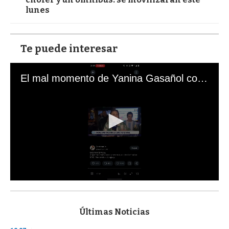
lunes
Te puede interesar
El mal momento de Yanina Gasañol con un hincha argentino en "Subrayado"
0
s
e
c
Últimas Noticias
o
n