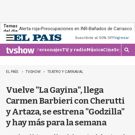
Temas
Alerta roja
Preocupaciones en INR
Bañados de Carrasco
del día:
Suscribite al 50% OFF
Ingresar
M
e
Personajes
TV y radio
Música
Cine
Series
Te
n
M
u
o
s
t
EL PAÍS
TVSHOW
TEATRO Y CARNAVAL
r
a
Vuelve "La Gayina", llega
r
b
Carmen Barbieri con Cherutti
�
s
y Artaza, se estrena "Godzilla"
q
u
y hay más para la semana
e
d