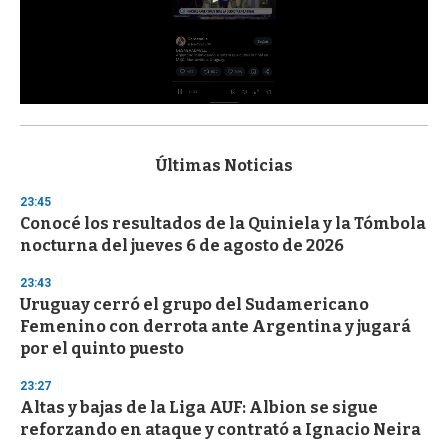
0
s
e
c
Últimas Noticias
o
n
23:45
d
Conocé los resultados de la Quiniela y la Tómbola
s
o
nocturna del jueves 6 de agosto de 2026
f
3
23:43
3
s
Uruguay cerró el grupo del Sudamericano
e
Femenino con derrota ante Argentina y jugará
c
por el quinto puesto
o
n
d
23:27
s
Altas y bajas de la Liga AUF: Albion se sigue
reforzando en ataque y contrató a Ignacio Neira