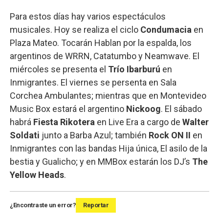
Para estos días hay varios espectáculos
musicales. Hoy se realiza el ciclo
Condumacia
en
Plaza Mateo. Tocarán Hablan por la espalda, los
argentinos de WRRN, Catatumbo y Neamwave. El
miércoles se presenta el
Trío Ibarburú
en
Inmigrantes. El viernes se persenta en Sala
Corchea Ambulantes; mientras que en Montevideo
Music Box estará el argentino
Nickoog
. El sábado
habrá
Fiesta Rikotera
en Live Era a cargo de
Walter
Soldati
junto a Barba Azul; también
Rock ON II
en
Inmigrantes con las bandas Hija única, El asilo de la
bestia y Gualicho; y en MMBox estarán los DJ’s
The
Yellow Heads
.
¿Encontraste un error?
Reportar