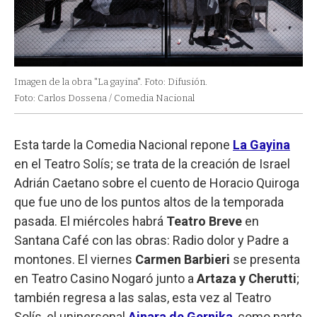
Imagen de la obra "La gayina". Foto: Difusión.
Foto: Carlos Dossena / Comedia Nacional
Esta tarde la Comedia Nacional repone
La Gayina
en el Teatro Solís; se trata de la creación de Israel
Adrián Caetano sobre el cuento de Horacio Quiroga
que fue uno de los puntos altos de la temporada
pasada. El miércoles habrá
Teatro Breve
en
Santana Café con las obras: Radio dolor y Padre a
montones. El viernes
Carmen Barbieri
se presenta
en Teatro Casino Nogaró junto a
Artaza y Cherutti
;
también regresa a las salas, esta vez al Teatro
Solís, el unipersonal
Ainara de Gernika
, como parte