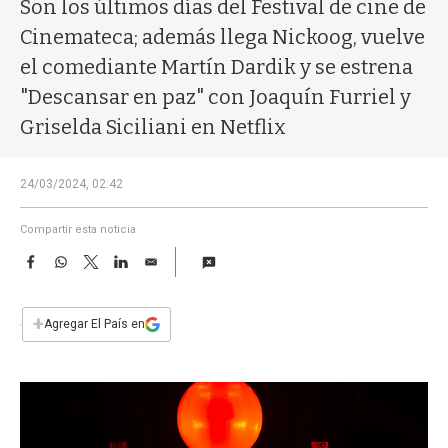
a
Son los últimos días del Festival de cine de
Cinemateca; además llega Nickoog, vuelve
el comediante Martín Dardik y se estrena
"Descansar en paz" con Joaquín Furriel y
Griselda Siciliani en Netflix
24/03/2024, 02:42
Compartir esta noticia
F
W
T
L
E
a
h
w
i
m
c
a
i
n
a
e
t
t
k
i
+
Agregar El País en
b
s
t
e
l
o
A
e
d
o
p
r
I
k
p
n