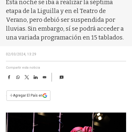
a
Esta noche se iba a realizar la séptima
etapa de la Liguilla y en el Teatro de
Verano, pero debió ser suspendida por
lluvias. Sin embargo, sí se podrá acceder a
una variada programación en 15 tablados.
02/03/2024, 13:29
Compartir esta noticia
F
W
T
L
E
a
h
w
i
m
c
a
i
n
a
e
t
t
k
i
+
Agregar El País en
b
s
t
e
l
o
A
e
d
o
p
r
I
k
p
n