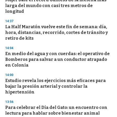
c
larga del mundo con casi tres metros de
o
n
longitud
d
s
14:37
La Half Maratón vuelve este fin de semana: día,
hora, distancias, recorrido, cortes de tránsito y
retiro de kits
14:04
En medio del agua y con cuerdas: el operativo de
Bomberos para salvar a un conductor atrapado
en Colonia
14:00
Estudio revela los ejercicios más eficaces para
bajar la presión arterial y controlar la
hipertensión
13:56
Para celebrar el Día del Gato: un encuentro con
lectura para hablar sobre bienestar animal