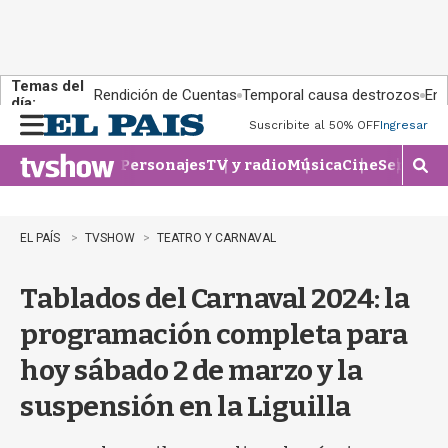
Temas del
Rendición de Cuentas
Temporal causa destrozos
En 
día:
Suscribite al 50% OFF
Ingresar
M
e
Personajes
TV y radio
Música
Cine
Series
Te
n
M
u
o
s
t
EL PAÍS
TVSHOW
TEATRO Y CARNAVAL
r
a
Tablados del Carnaval 2024: la
r
b
programación completa para
�
s
hoy sábado 2 de marzo y la
q
u
suspensión en la Liguilla
e
d