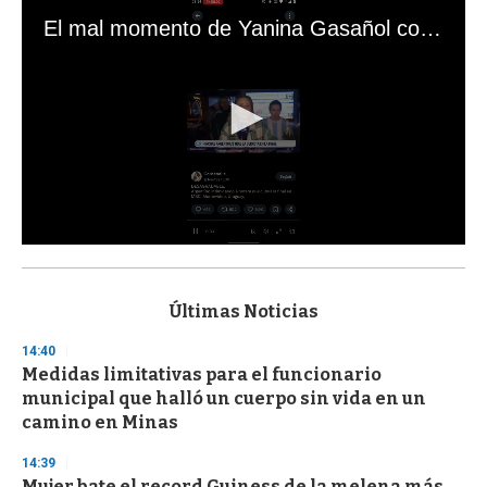
El mal momento de Yanina Gasañol con un hincha argentino en "Subrayado"
0
s
e
c
Últimas Noticias
o
n
14:40
d
Medidas limitativas para el funcionario
s
o
municipal que halló un cuerpo sin vida en un
f
camino en Minas
3
3
s
14:39
e
Mujer bate el record Guiness de la melena más