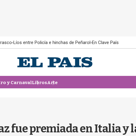
rrasco
Líos entre Policía e hinchas de Peñarol
En Clave País
tro y Carnaval
Libros
Arte
az fue premiada en Italia y 