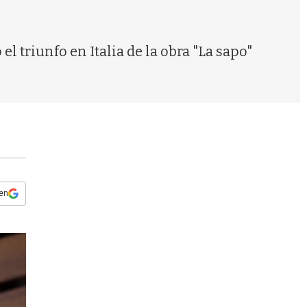
s
q
u
e
el triunfo en Italia de la obra "La sapo"
d
a
 en