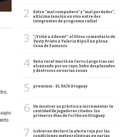
2
Entre "mal compañero" y "mal perdedor",
altísima tensión en vivo entre dos
integrantes de programa radial
3
"¡Volvé a Adeom!": el filoso comentario de
Yesty Prieto a Valeria Ripoll en plena
Cena de Famosos
4
Peón rural murió en Cerro Largo tras ser
alcanzado por un rayo; hubo desplazados
y destrozos en varias zonas
5
premium - EL PAÍS Uruguay
tro,
6
De mostrar su práctica a incrementar la
cantidad de jugadores citados: los
 sapo
primeros días de Forlán en Uruguay
tanto
7
Gobierno declaró la alerta roja por las
condiciones meteorológicas en varias