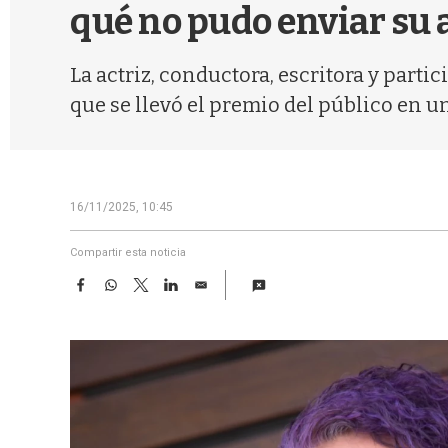
qué no pudo enviar su
La actriz, conductora, escritora y partic
que se llevó el premio del público en un
16/11/2025, 10:45
Compartir esta noticia
F
W
T
L
E
a
h
w
i
m
c
a
i
n
a
e
t
t
k
i
b
s
t
e
l
o
A
e
d
o
p
r
I
k
p
n