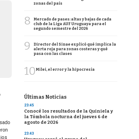
zonas del país
8
Mercado de pases: altas y bajas de cada
club de la Liga AUF Uruguaya para el
segundo semestre del 2026
9
Director del Sinae explicó qué implica la
alerta roja para zonas costeras y qué
pasa con las clases
10
Milei, el error y la hipocresía
o
Últimas Noticias
23:45
Conocé los resultados de la Quiniela y
la Tómbola nocturna del jueves 6 de
asado
agosto de 2026
eron
23:43
mios