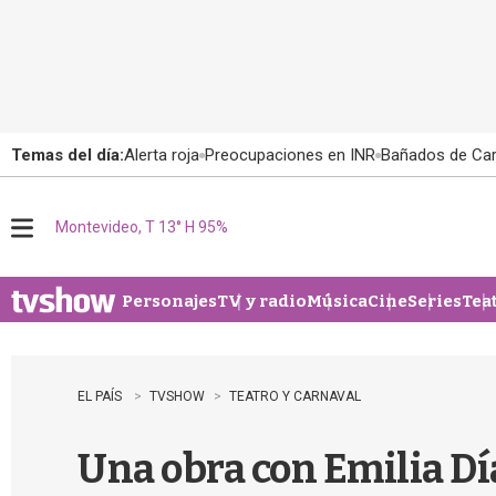
Temas del día:
Alerta roja
Preocupaciones en INR
Bañados de Ca
Montevideo, T 13° H 95%
M
e
n
u
Personajes
TV y radio
Música
Cine
Series
Tea
EL PAÍS
TVSHOW
TEATRO Y CARNAVAL
Una obra con Emilia Dí