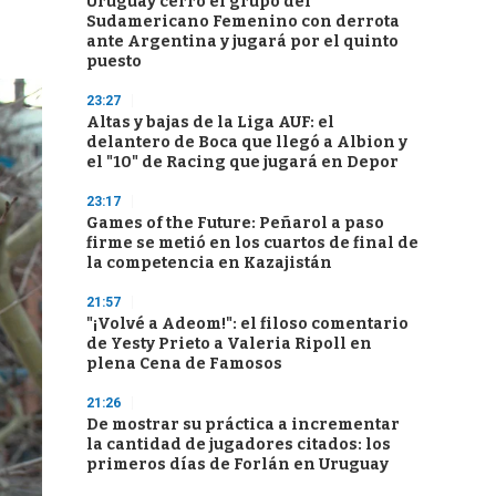
Uruguay cerró el grupo del
Sudamericano Femenino con derrota
ante Argentina y jugará por el quinto
puesto
23:27
Altas y bajas de la Liga AUF: el
delantero de Boca que llegó a Albion y
el "10" de Racing que jugará en Depor
23:17
Games of the Future: Peñarol a paso
firme se metió en los cuartos de final de
la competencia en Kazajistán
21:57
"¡Volvé a Adeom!": el filoso comentario
de Yesty Prieto a Valeria Ripoll en
plena Cena de Famosos
21:26
De mostrar su práctica a incrementar
la cantidad de jugadores citados: los
primeros días de Forlán en Uruguay