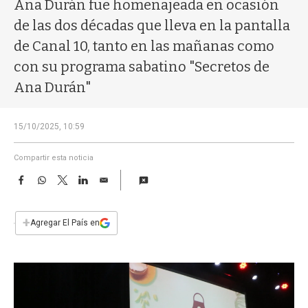
a
Ana Durán fue homenajeada en ocasión
de las dos décadas que lleva en la pantalla
de Canal 10, tanto en las mañanas como
con su programa sabatino "Secretos de
Ana Durán"
15/10/2025, 10:59
Compartir esta noticia
F
W
T
L
E
a
h
w
i
m
c
a
i
n
a
e
t
t
k
i
+
Agregar El País en
b
s
t
e
l
o
A
e
d
o
p
r
I
k
p
n