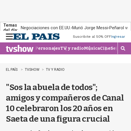
Temas
Negociaciones con EE.UU.
Murió Jorge Messi
Peñarol vs
del día:
Suscribite al 50% OFF
Ingresar
M
e
Personajes
TV y radio
Música
Cine
Series
Te
n
M
u
o
s
t
EL PAÍS
TVSHOW
TV Y RADIO
r
a
"Sos la abuela de todos";
r
b
amigos y compañeros de Canal
�
s
10 celebraron los 20 años en
q
u
Saeta de una figura crucial
e
d