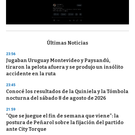
0
s
e
c
Últimas Noticias
o
n
23:56
d
Jugaban Uruguay Montevideo y Paysandú,
s
o
tiraron la pelota afuera y se produjo un insólito
f
accidente en la ruta
3
3
s
23:45
e
Conocé los resultados de la Quiniela y la Tómbola
c
nocturna del sábado 8 de agosto de 2026
o
n
d
21:59
s
"Que se juegue el fin de semana que viene": la
postura de Peñarol sobre la fijación del partido
ante City Torque