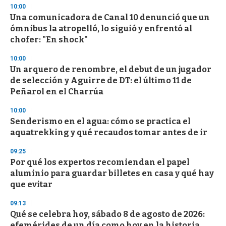
n
10:00
d
Una comunicadora de Canal 10 denunció que un
s
o
ómnibus la atropelló, lo siguió y enfrentó al
f
chofer: "En shock"
3
3
s
10:00
e
Un arquero de renombre, el debut de un jugador
c
de selección y Aguirre de DT: el último 11 de
o
n
Peñarol en el Charrúa
d
s
10:00
Senderismo en el agua: cómo se practica el
aquatrekking y qué recaudos tomar antes de ir
09:25
Por qué los expertos recomiendan el papel
aluminio para guardar billetes en casa y qué hay
que evitar
09:13
Qué se celebra hoy, sábado 8 de agosto de 2026:
efemérides de un día como hoy en la historia