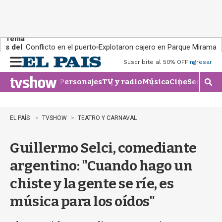
Tema
s del
Conflicto en el puerto
Explotaron cajero en Parque Miramar
día:
Suscribite al 50% OFF
Ingresar
M
e
Personajes
TV y radio
Música
Cine
Series
Te
n
M
u
o
s
t
EL PAÍS
TVSHOW
TEATRO Y CARNAVAL
r
a
Guillermo Selci, comediante
r
b
argentino: "Cuando hago un
�
s
chiste y la gente se ríe, es
q
u
música para los oídos"
e
d