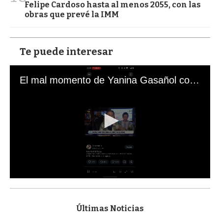
Felipe Cardoso hasta al menos 2055, con las
obras que prevé la IMM
Te puede interesar
El mal momento de Yanina Gasañol con un hincha argentino en "Subrayado"
0
s
e
c
Últimas Noticias
o