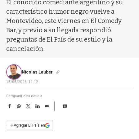
a
El conocido comediante argentino y su
característico humor negro vuelve a
Montevideo, este viernes en El Comedy
Bar, y previo a su llegada respondió
preguntas de El País de su estilo y la
cancelación.
Nicolas Lauber
15/05/2026, 11:12
Compartir esta noticia
F
W
T
L
E
a
h
w
i
m
c
a
i
n
a
e
t
t
k
i
+
Agregar El País en
b
s
t
e
l
o
A
e
d