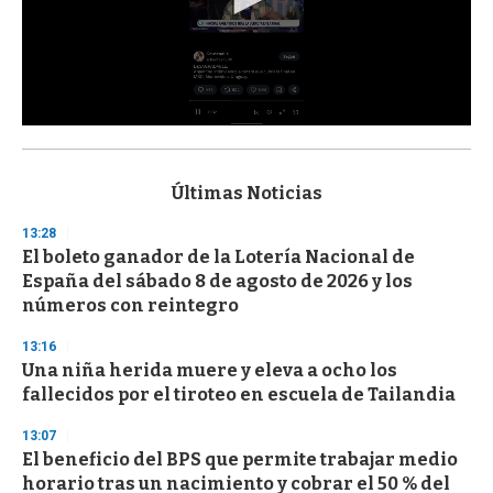
0
s
e
c
Últimas Noticias
o
n
13:28
d
El boleto ganador de la Lotería Nacional de
s
o
España del sábado 8 de agosto de 2026 y los
f
números con reintegro
3
3
s
13:16
e
Una niña herida muere y eleva a ocho los
c
fallecidos por el tiroteo en escuela de Tailandia
o
n
d
13:07
s
El beneficio del BPS que permite trabajar medio
horario tras un nacimiento y cobrar el 50 % del