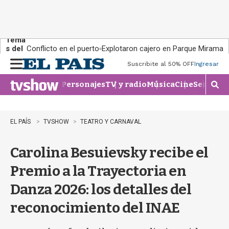
Tema
s del
Conflicto en el puerto
Explotaron cajero en Parque Miramar
día:
Suscribite al 50% OFF
Ingresar
M
e
Personajes
TV y radio
Música
Cine
Series
Te
n
M
u
o
s
t
EL PAÍS
TVSHOW
TEATRO Y CARNAVAL
r
a
Carolina Besuievsky recibe el
r
b
Premio a la Trayectoria en
�
s
Danza 2026: los detalles del
q
u
reconocimiento del INAE
e
d