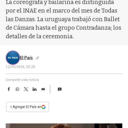
a
La coreógrafa y bailarina es distinguida
por el INAE en el marco del mes de Todas
las Danzas. La uruguaya trabajó con Ballet
de Cámara hasta el grupo Contradanza; los
detalles de la ceremonia.
El País
12/05/2026, 02:20
Compartir esta noticia
F
W
T
L
E
a
h
w
i
m
c
a
i
n
a
e
t
t
k
i
+
Agregar El País en
b
s
t
e
l
o
A
e
d
o
p
r
I
k
p
n