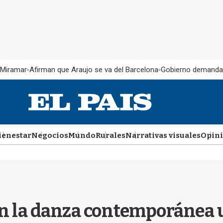
 Miramar
Afirman que Araujo se va del Barcelona
Gobierno demanda
ienestar
Negocios
Mundo
Rurales
Narrativas visuales
Opin
en la danza contemporánea