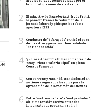
árboles caídos y techos volados por el
temporal que ameritó alerta roja
2
El ministro de Ganadería, Alfredo Fratti,
le pone un freno a la reducción de la
jornada laboral y pide que los robots
aporten al BPS
3
Conductor de "Subrayado" criticó el paro
de maestros y generó un fuerte debate:
"No tiene sentido"
4
"¡Volvé a Adeom!": el filoso comentario de
Yesty Prieto a Valeria Ripoll en plena
Duración: 40 segundos
:40
Cena de Famosos
5
Con Perrone y Manini distanciados, el FA
no tiene asegurados los votos para la
aprobación de la Rendición de Cuentas
6
Entre "mal compañero" y "mal perdedor",
altísima tensión en vivo entre dos
integrantes de programa radial