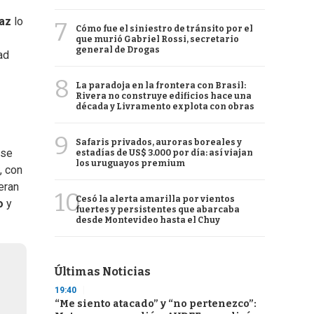
íaz
lo
7
Cómo fue el siniestro de tránsito por el
que murió Gabriel Rossi, secretario
general de Drogas
ad
8
La paradoja en la frontera con Brasil:
Rivera no construye edificios hace una
década y Livramento explota con obras
9
Safaris privados, auroras boreales y
 se
estadías de US$ 3.000 por día: así viajan
los uruguayos premium
, con
eran
10
Cesó la alerta amarilla por vientos
o
y
fuertes y persistentes que abarcaba
desde Montevideo hasta el Chuy
Últimas Noticias
19:40
“Me siento atacado” y “no pertenezco”: