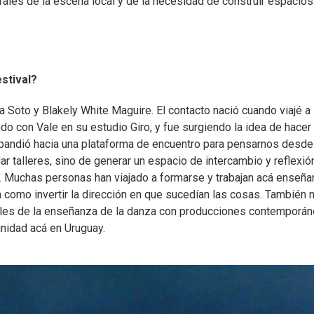
ales de la escena local y de la necesidad de construir espacios
estival?
a Soto y Blakely White Maguire. El contacto nació cuando viajé a
ndo con Vale en su estudio Giro, y fue surgiendo la idea de hacer
andió hacia una plataforma de encuentro para pensarnos desde
dar talleres, sino de generar un espacio de intercambio y reflexió
d. Muchas personas han viajado a formarse y trabajan acá enseña
a como invertir la dirección en que sucedían las cosas. También 
ales de la enseñanza de la danza con producciones contemporá
nidad acá en Uruguay.