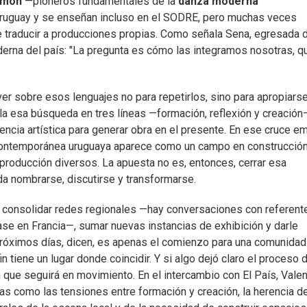
imón
—pioneros fundamentales de la
danza moderna
 Uruguay y se enseñan incluso en el SODRE, pero muchas veces
de traducir a producciones propias. Como señala Sena, egresada d
erna del país: "La pregunta es cómo las integramos nosotras, q
lver sobre esos lenguajes no para repetirlos, sino para apropiars
ula esa búsqueda en tres líneas —formación, reflexión y creació
ncia artística para generar obra en el presente. En ese cruce e
a contemporánea uruguaya aparece como un campo en construcción
producción diversos. La apuesta no es, entonces, cerrar esa
eda nombrarse, discutirse y transformarse.
e: consolidar redes regionales —hay conversaciones con referent
ase en Francia—, sumar nuevas instancias de exhibición y darle
 próximos días, dicen, es apenas el comienzo para una comunida
 tiene un lugar donde coincidir. Y si algo dejó claro el proceso 
que seguirá en movimiento. En el intercambio con El País, Valen
s como las tensiones entre formación y creación, la herencia d