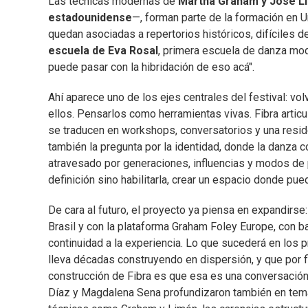
Las técnicas modernas de
Martha Graham y José L
estadounidense
—, forman parte de la formación en
quedan asociadas a repertorios históricos, difíciles 
escuela de Eva Rosal
, primera escuela de danza mod
puede pasar con la hibridación de eso acá".
Ahí aparece uno de los ejes centrales del festival: vo
ellos. Pensarlos como herramientas vivas. Fibra artic
se traducen en workshops, conversatorios y una reside
también la pregunta por la identidad, donde la danz
atravesado por generaciones, influencias y modos de 
definición sino habilitarla, crear un espacio donde pu
De cara al futuro, el proyecto ya piensa en expandirs
Brasil y con la plataforma Graham Foley Europe, con b
continuidad a la experiencia. Lo que sucederá en los
lleva décadas construyendo en dispersión, y que por fin
construcción de Fibra es que esa es una conversación 
Díaz y Magdalena Sena profundizaron también en tema