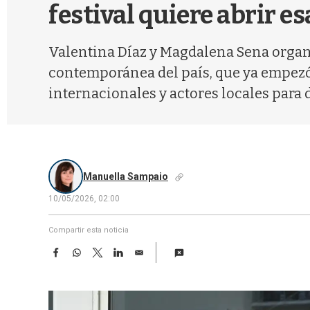
festival quiere abrir e
Valentina Díaz y Magdalena Sena organi
contemporánea del país, que ya empezó y
internacionales y actores locales para di
Manuella Sampaio
10/05/2026, 02:00
Compartir esta noticia
F
W
T
L
E
a
h
w
i
m
c
a
i
n
a
e
t
t
k
i
b
s
t
e
l