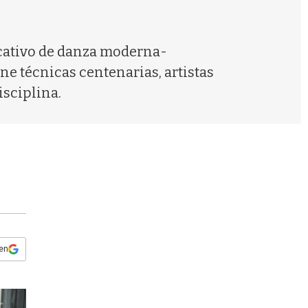
s
q
u
e
ucativo de danza moderna-
d
ne técnicas centenarias, artistas
a
isciplina.
 en