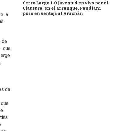
Cerro Largo 1-0 Juventud en vivo por el
Clausura: en el arranque, Pandiani
puso en ventaja al Arachán
e la
ué
e de
n— que
merge
,
es de
d que
de
tina
e