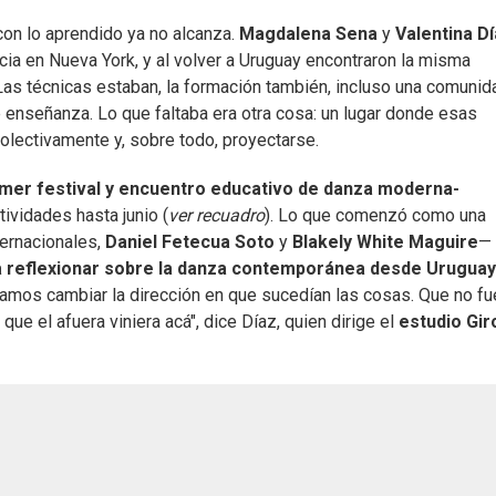
con lo aprendido ya no alcanza.
Magdalena Sena
y
Valentina D
cia en Nueva York, y al volver a Uruguay encontraron la misma
 Las técnicas estaban, la formación también, incluso una comunid
 enseñanza. Lo que faltaba era otra cosa: un lugar donde esas
olectivamente y, sobre todo, proyectarse.
imer festival y encuentro educativo de danza moderna-
ividades hasta junio (
ver recuadro
). Lo que comenzó como una
ternacionales,
Daniel Fetecua Soto
y
Blakely White Maguire
—
a reflexionar sobre la danza contemporánea desde Uruguay
amos cambiar la dirección en que sucedían las cosas. Que no fu
que el afuera viniera acá", dice Díaz, quien dirige el
estudio Gir