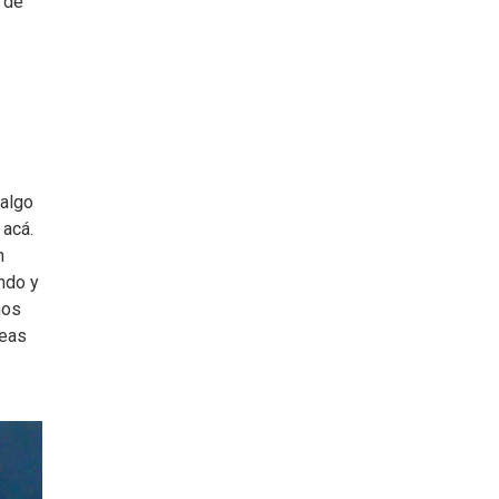
 de
 algo
 acá.
n
ndo y
nos
neas