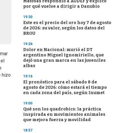
Matosas respondió a AUDEF y explicó
por qué vuelve a dirigir a Danubio
19:30
Este es el precio del oro hoy 7 de agosto
de 2026: su valor, según los datos del
BROU
19:26
Dolor en Nacional: murió el DT
omar
argentino Miguel Ignomiriello, que
dejó una gran marca en las juveniles
 el
albas
e
e hizo
19:16
El pronóstico para el sábado 8 de
agosto de 2026: cómo estará el tiempo
en cada zona del país, según Inumet
19:00
Qué son los quadrobics: la práctica
inspirada en movimientos animales
que mejora fuerza y movilidad
18:57