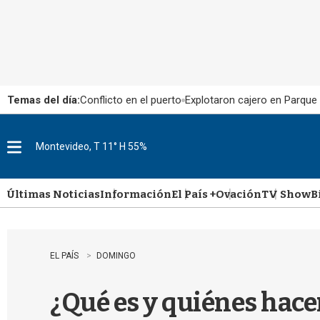
Temas del día:
Conflicto en el puerto
Explotaron cajero en Parque
Montevideo, T 11° H 55%
M
e
n
u
Últimas Noticias
Información
El País +
Ovación
TV Show
B
EL PAÍS
DOMINGO
¿Qué es y quiénes hac