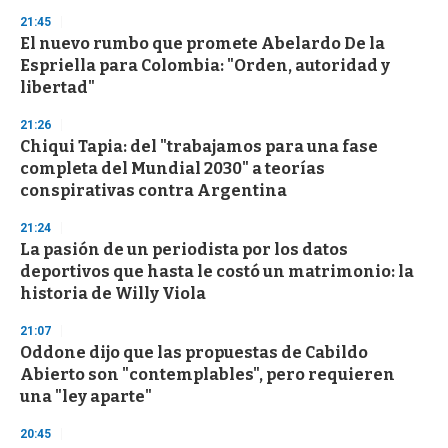
n
d
21:45
s
El nuevo rumbo que promete Abelardo De la
Espriella para Colombia: "Orden, autoridad y
libertad"
21:26
Chiqui Tapia: del "trabajamos para una fase
completa del Mundial 2030" a teorías
conspirativas contra Argentina
21:24
La pasión de un periodista por los datos
deportivos que hasta le costó un matrimonio: la
historia de Willy Viola
21:07
Oddone dijo que las propuestas de Cabildo
Abierto son "contemplables", pero requieren
una "ley aparte"
20:45