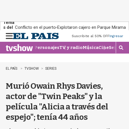
Tema
s del
Conflicto en el puerto
Explotaron cajero en Parque Miramar
día:
Suscribite al 50% OFF
Ingresar
M
e
Personajes
TV y radio
Música
Cine
Series
Te
n
M
u
o
s
t
EL PAÍS
TVSHOW
SERIES
r
a
Murió Owain Rhys Davies,
r
b
actor de "Twin Peaks" y la
�
s
película "Alicia a través del
q
u
espejo"; tenía 44 años
e
d