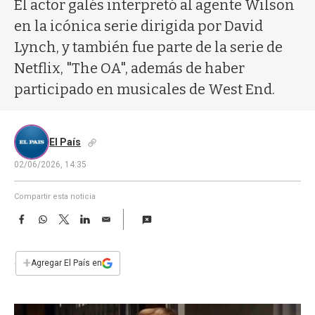
a
El actor galés interpretó al agente Wilson
en la icónica serie dirigida por David
Lynch, y también fue parte de la serie de
Netflix, "The OA", además de haber
participado en musicales de West End.
El País
02/06/2026, 14:35
Compartir esta noticia
F
W
T
L
E
a
h
w
i
m
c
a
i
n
a
e
t
t
k
i
+
Agregar El País en
b
s
t
e
l
o
A
e
d
o
p
r
I
k
p
n