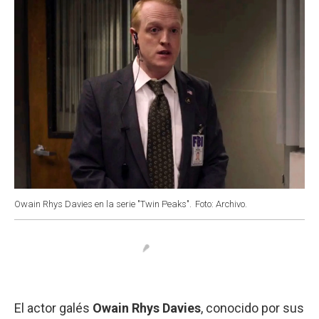
Owain Rhys Davies en la serie "Twin Peaks".
Foto: Archivo.
El actor galés
Owain Rhys Davies
, conocido por sus