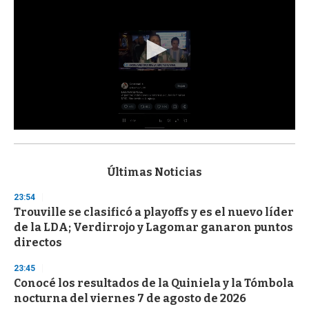
0
s
e
c
Últimas Noticias
o
n
23:54
d
Trouville se clasificó a playoffs y es el nuevo líder
s
o
de la LDA; Verdirrojo y Lagomar ganaron puntos
f
directos
3
3
s
23:45
e
Conocé los resultados de la Quiniela y la Tómbola
c
nocturna del viernes 7 de agosto de 2026
o