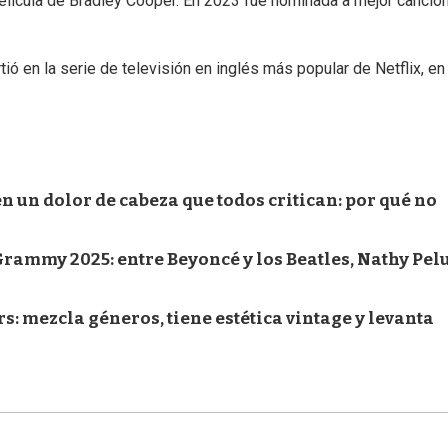
 película de Bradley Cooper. En 2023 fue nominada a mejor canció
ó en la serie de televisión en inglés más popular de Netflix, en
 en un dolor de cabeza que todos critican: por qué no
rammy 2025: entre Beyoncé y los Beatles, Nathy Pel
: mezcla géneros, tiene estética vintage y levanta