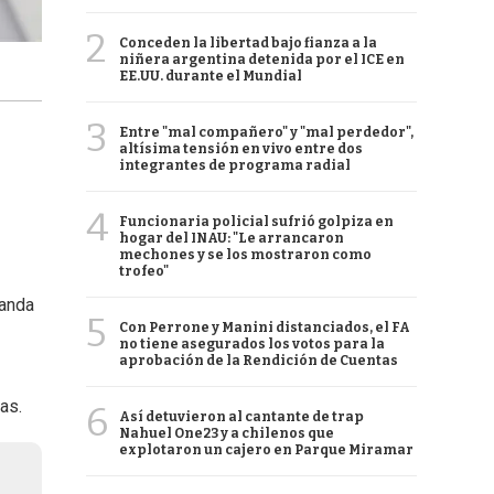
2
Conceden la libertad bajo fianza a la
niñera argentina detenida por el ICE en
EE.UU. durante el Mundial
3
Entre "mal compañero" y "mal perdedor",
altísima tensión en vivo entre dos
integrantes de programa radial
4
Funcionaria policial sufrió golpiza en
hogar del INAU: "Le arrancaron
mechones y se los mostraron como
trofeo"
landa
5
Con Perrone y Manini distanciados, el FA
no tiene asegurados los votos para la
aprobación de la Rendición de Cuentas
as.
6
Así detuvieron al cantante de trap
Nahuel One23 y a chilenos que
explotaron un cajero en Parque Miramar