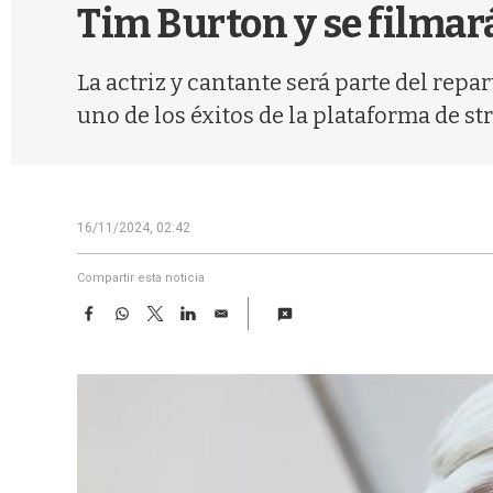
Tim Burton y se filmar
La actriz y cantante será parte del rep
uno de los éxitos de la plataforma de s
16/11/2024, 02:42
Compartir esta noticia
F
W
T
L
E
a
h
w
i
m
c
a
i
n
a
e
t
t
k
i
b
s
t
e
l
o
A
e
d
o
p
r
I
k
p
n