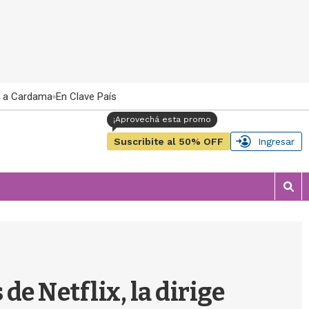
 a Cardama
En Clave País
Suscribite al 50% OFF
Ingresar
M
o
s
t
r
a
r
de Netflix, la dirige
b
�