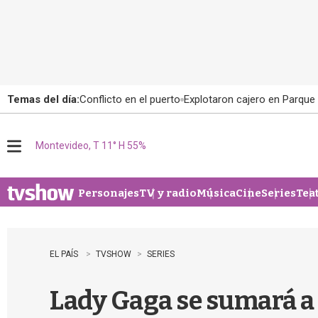
Temas del día:
Conflicto en el puerto
Explotaron cajero en Parque
Montevideo, T 11° H 55%
M
e
n
u
Personajes
TV y radio
Música
Cine
Series
Tea
EL PAÍS
TVSHOW
SERIES
Lady Gaga se sumará a u