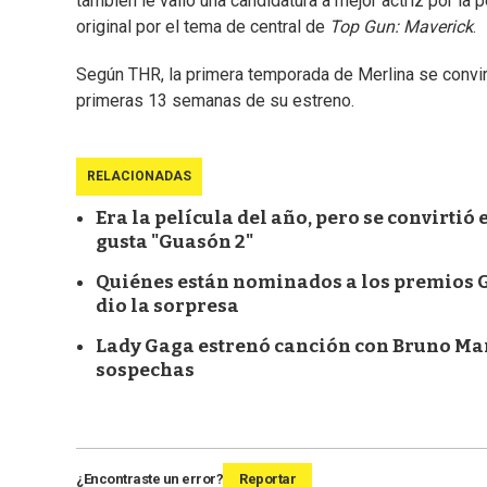
también le valió una candidatura a mejor actriz por la
original por el tema de central de
Top Gun: Maverick
.
Según THR, la primera temporada de Merlina se convirti
primeras 13 semanas de su estreno.
RELACIONADAS
Era la película del año, pero se convirtió
gusta "Guasón 2"
Quiénes están nominados a los premios G
dio la sorpresa
Lady Gaga estrenó canción con Bruno Mars
sospechas
¿Encontraste un error?
Reportar