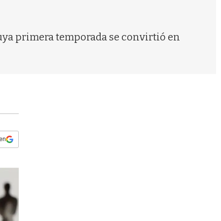
s
q
u
e
 cuya primera temporada se convirtió en
d
a
 en