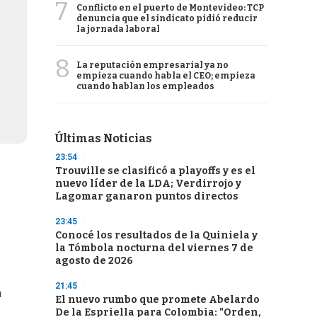
7
Conflicto en el puerto de Montevideo: TCP
denuncia que el sindicato pidió reducir
la jornada laboral
8
La reputación empresarial ya no
empieza cuando habla el CEO; empieza
cuando hablan los empleados
Últimas Noticias
23:54
Trouville se clasificó a playoffs y es el
nuevo líder de la LDA; Verdirrojo y
Lagomar ganaron puntos directos
23:45
Conocé los resultados de la Quiniela y
la Tómbola nocturna del viernes 7 de
agosto de 2026
21:45
a
El nuevo rumbo que promete Abelardo
De la Espriella para Colombia: "Orden,