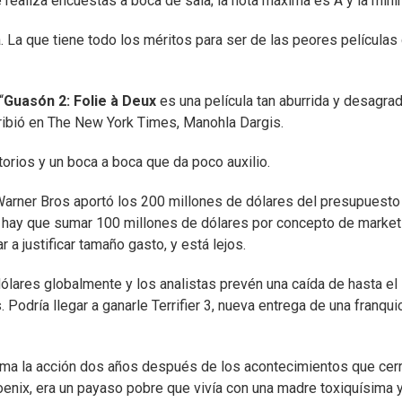
 realiza encuestas a boca de sala; la nota máxima es A y la míni
. La que tiene todo los méritos para ser de las peores películas
“
Guasón 2: Folie à Deux
es una película tan aburrida y desagra
scribió en The New York Times, Manohla Dargis.
orios y un boca a boca que da poco auxilio.
 Warner Bros aportó los 200 millones de dólares del presupuesto
ue hay que sumar 100 millones de dólares por concepto de market
a justificar tamaño gasto, y está lejos.
ólares globalmente y los analistas prevén una caída de hasta e
Podría llegar a ganarle Terrifier 3, nueva entrega de una franqui
oma la acción dos años después de los acontecimientos que cer
Phoenix, era un payaso pobre que vivía con una madre toxiquísima 