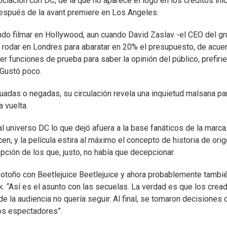
ciación con DC, de la que no aparece el logo en los créditos inic
a después de la avant premiere en Los Angeles.
ndo filmar en Hollywood, aun cuando David Zaslav -el CEO del g
 rodar en Londres para abaratar en 20% el presupuesto, de acue
r funciones de prueba para saber la opinión del público, prefiri
. Gustó poco.
das o negadas, su circulación revela una inquietud malsana pa
 vuelta.
l universo DC lo que dejó afuera a la base fanáticos de la marca
n, y la película estira al máximo el concepto de historia de ori
pción de los que, justo, no había que decepcionar.
 otoño con Beetlejuice Beetlejuice y ahora probablemente tambié
k. “Así es el asunto con las secuelas. La verdad es que los crea
 la audiencia no quería seguir. Al final, se tomaron decisiones 
os espectadores”.