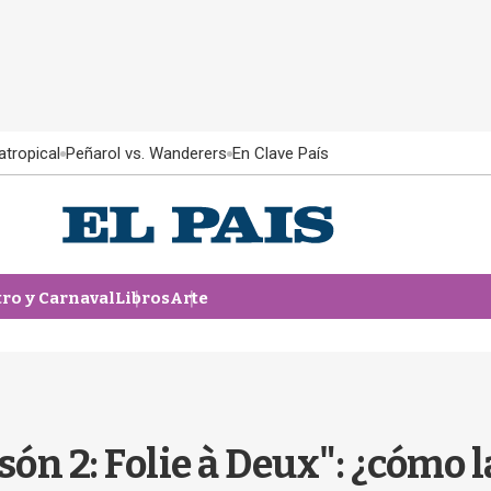
atropical
Peñarol vs. Wanderers
En Clave País
tro y Carnaval
Libros
Arte
n 2: Folie à Deux": ¿cómo la