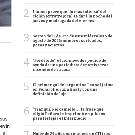
2
Inumet prevé que "lo más intenso" del
ciclón extratropical se dará la noche del
jueves y madrugada del viernes
3
Sorteo del 5 de Oro de este miércoles 5 de
agosto de 2026: números sorteados,
pozos y aciertos
4
"Perdí todo": el conmovedor pedido de
ayuda de una periodista deportiva tras
incendio de su casa
5
El primer gol del argentino Leonel Jaime
en Peñarol: en una final y con una
definición de lujo
6
"Tranquilo el camello...": la frase que
eligió Peñarol e imprimió en pilusos
 sus
para festejar el Intermedio
evin
s
, el
Mujer de 29 años permanece en CTI tras