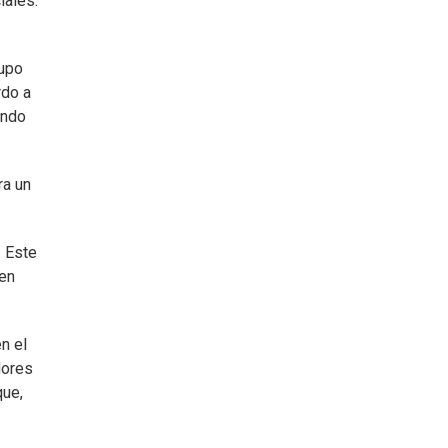
iales.
rupo
rdo a
endo
ra un
. Este
gen
n el
dores
que,