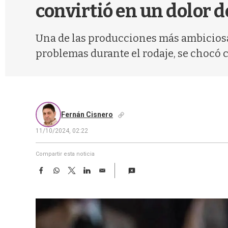
convirtió en un dolor d
Una de las producciones más ambiciosas
problemas durante el rodaje, se chocó c
Fernán Cisnero
11/10/2024, 02:22
Compartir esta noticia
F
W
T
L
E
a
h
w
i
m
c
a
i
n
a
e
t
t
k
i
b
s
t
e
l
o
A
e
d