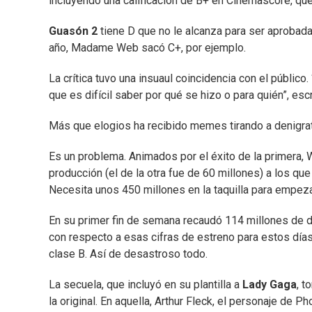
incluyendo una calificación de B+ en Cinemascore, que
Guasón 2
tiene D que no le alcanza para ser aprobada
año, Madame Web sacó C+, por ejemplo.
La crítica tuvo una insuaul coincidencia con el público. 
que es difícil saber por qué se hizo o para quién”, e
Más que elogios ha recibido memes tirando a denigrat
Es un problema. Animados por el éxito de la primera,
producción (el de la otra fue de 60 millones) a los q
Necesita unos 450 millones en la taquilla para empezar 
En su primer fin de semana recaudó 114 millones de d
con respecto a esas cifras de estreno para estos días. 
clase B. Así de desastroso todo.
La secuela, que incluyó en su plantilla a
Lady Gaga
, t
la original. En aquella, Arthur Fleck, el personaje de 