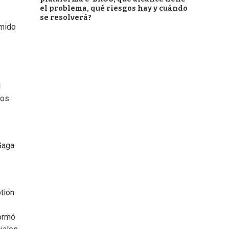
el problema, qué riesgos hay y cuándo
se resolverá?
rmido
l
nos
Gaga
tion
formó