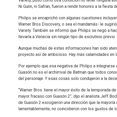
Variety, puso como otra condición no tener ninguna aso
Ni Gunn, ni Safran, fueron a rendir honores a la fiest
Philips se encaprichó con algunas cuestiones incluye
Warner Bros Discovery, o sea el mandamás- le sugirió
Variety. También se informó que Philips se negó a hace
llevarla a Venecia sin ningún tipo de escrutinio previo
Aunque muchas de estas informaciones han sido atenua
proyecto así de ambicioso. Hay más calamidades en la
Por ejemplo que esa negativa de Philips a integrarse a
Guasón no es el archirrival de Batman que todos conoce
del personaje. Y esas cosas solo condujeron a la dece
“Warner Bros. tiene el mayor éxito de la temporada de
mayor fracaso con Guasón 2”, dijo el analista Jeff Boc
de Guasón 2 escogieron una dirección que la mayoría de
lamentablemente, no coincidieron con los gustos de l