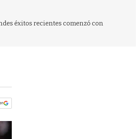
s
q
u
e
andes éxitos recientes comenzó con
d
a
 en