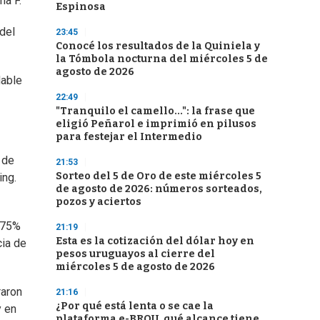
ma F.
Espinosa
 del
23:45
Conocé los resultados de la Quiniela y
la Tómbola nocturna del miércoles 5 de
agosto de 2026
dable
22:49
"Tranquilo el camello...": la frase que
eligió Peñarol e imprimió en pilusos
para festejar el Intermedio
 de
21:53
Sorteo del 5 de Oro de este miércoles 5
ing.
de agosto de 2026: números sorteados,
pozos y aciertos
l 75%
21:19
Esta es la cotización del dólar hoy en
cia de
pesos uruguayos al cierre del
miércoles 5 de agosto de 2026
raron
21:16
¿Por qué está lenta o se cae la
y en
plataforma e-BROU, qué alcance tiene