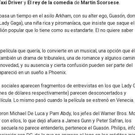
axi Driver
y
El rey de la comedia
de
Martin Scorsese
.
 pasa un tiempo en el asilo Arkham, con su alter ego, Guasón, do
ady Gaga), una niña rica y piromaníaca, que insiste que saque el
lión popular que lo tiene como su estandarte. El no quiere saber
película que quería, lo convierte en un musical, una opción que é
o también un drama de tribunales, una de romance y algunos cami
novedad, y su ausencia y cierta confusión pueden ser parte del
 apareció en un sueño a Phoenix.
s sociales aparecen fragmentos de entrevistas en los que Lady 
ones de dólares respectivamente) parecen desconcertados y
lícula. Lo mismo pasó cuando la película se estrenó en Venecia.
ieron Michael De Luca y Pam Abdy, los jefes del Warner Bros. Mo
 con ellos, lo que dejó afuera a James Gunn y Peter Safran, los
 secuela no parece entenderlo, pertenece el Guasón. Philips, in