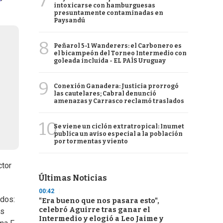
7
intoxicarse con hamburguesas
presuntamente contaminadas en
Paysandú
8
Peñarol 5-1 Wanderers: el Carbonero es
el bicampeón del Torneo Intermedio con
goleada incluida - EL PAÍS Uruguay
9
Conexión Ganadera: Justicia prorrogó
las cautelares; Cabral denunció
amenazas y Carrasco reclamó traslados
10
Se viene un ciclón extratropical: Inumet
publica un aviso especial a la población
por tormentas y viento
ctor
Últimas Noticias
00:42
 dos:
"Era bueno que nos pasara esto",
celebró Aguirre tras ganar el
os
Intermedio y elogió a Leo Jaime y