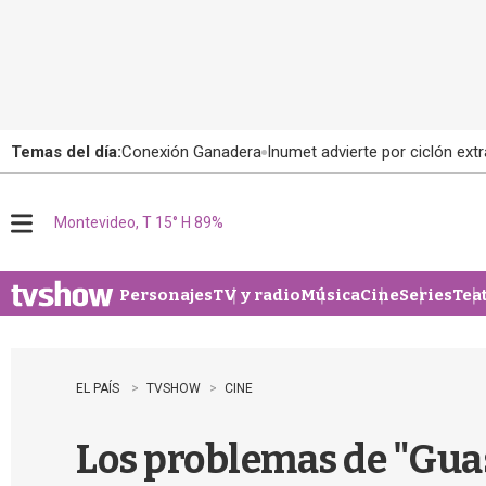
Temas del día:
Conexión Ganadera
Inumet advierte por ciclón extr
Montevideo, T 15° H 89%
M
e
n
u
Personajes
TV y radio
Música
Cine
Series
Tea
EL PAÍS
TVSHOW
CINE
Los problemas de "Guasó