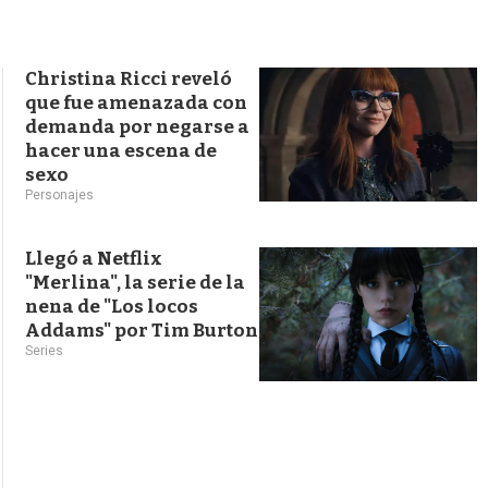
s
q
u
e
Christina Ricci reveló
d
que fue amenazada con
a
demanda por negarse a
hacer una escena de
sexo
Personajes
Llegó a Netflix
"Merlina", la serie de la
nena de "Los locos
Addams" por Tim Burton
Series