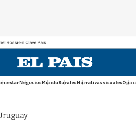
iel Rossi
En Clave País
ienestar
Negocios
Mundo
Rurales
Narrativas visuales
Opin
 Uruguay