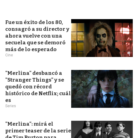
Fue un éxito de los 80,
consagró a su director y
ahora vuelve con una
secuela que se demoró
más de lo esperado
Cine
"Merlina" desbancó a
"Stranger Things" y se
quedó con récord
histórico de Netflix; cuál
es
Series
"Merlina": mirá el
primer teaser de la serie
de Tim Burton para