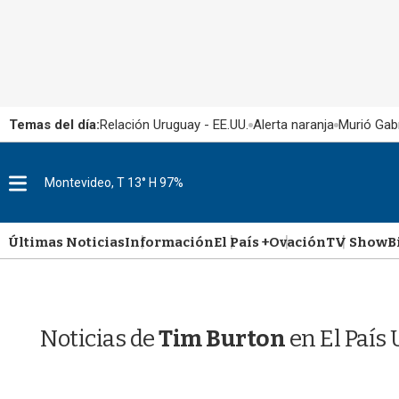
Temas del día:
Relación Uruguay - EE.UU.
Alerta naranja
Murió Gabr
M
Montevideo, T 13° H 97%
e
n
u
Últimas Noticias
Información
El País +
Ovación
TV Show
B
Noticias de
Tim Burton
en El País