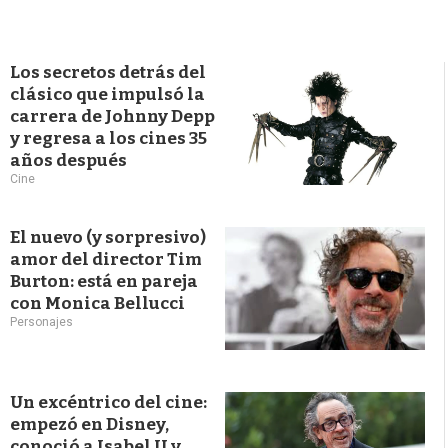
Los secretos detrás del
clásico que impulsó la
carrera de Johnny Depp
y regresa a los cines 35
años después
Cine
El nuevo (y sorpresivo)
amor del director Tim
Burton: está en pareja
con Monica Bellucci
Personajes
Un excéntrico del cine:
empezó en Disney,
conoció a Isabel II y