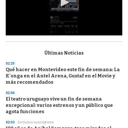
0
s
e
c
Últimas Noticias
o
n
02:25
d
Qué hacer en Montevideo este fin de semana: La
s
o
K'onga en el Antel Arena, Gustaf en el Movie y
f
más recomendados
3
3
s
02:04
e
El teatro uruguayo vive un fin de semana
c
excepcional: varios estrenos y un público que
o
n
agota funciones
d
s
02:03
Exclusivo suscriptores