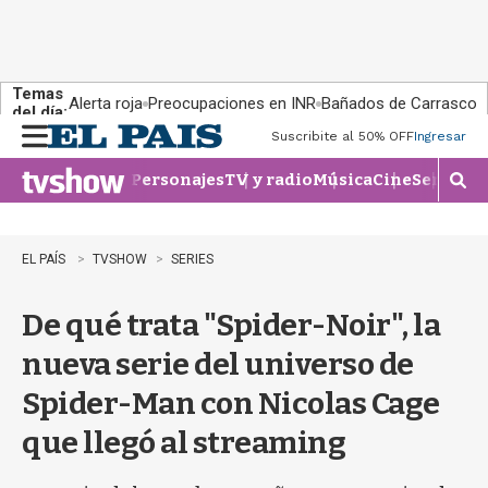
Temas
Alerta roja
Preocupaciones en INR
Bañados de Carrasco
del día:
Suscribite al 50% OFF
Ingresar
M
e
Personajes
TV y radio
Música
Cine
Series
Te
n
M
u
o
s
t
EL PAÍS
TVSHOW
SERIES
r
a
De qué trata "Spider-Noir", la
r
b
nueva serie del universo de
�
s
Spider-Man con Nicolas Cage
q
u
que llegó al streaming
e
d