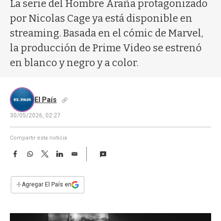
a
La serie del Hombre Araña protagonizado
por Nicolas Cage ya está disponible en
streaming. Basada en el cómic de Marvel,
la producción de Prime Video se estrenó
en blanco y negro y a color.
El País
30/05/2026, 02:27
Compartir esta noticia
F
W
T
L
E
a
h
w
i
m
c
a
i
n
a
e
t
t
k
i
+
Agregar El País en
b
s
t
e
l
o
A
e
d
o
p
r
I
k
p
n