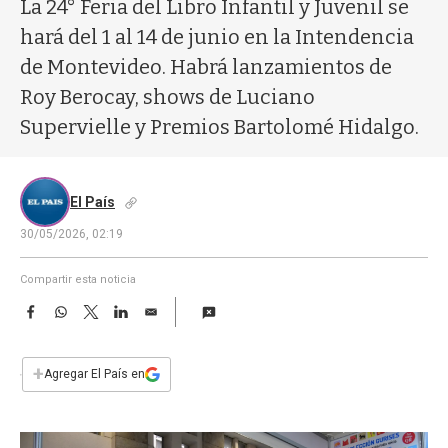
a
La 24° Feria del Libro Infantil y Juvenil se
hará del 1 al 14 de junio en la Intendencia
de Montevideo. Habrá lanzamientos de
Roy Berocay, shows de Luciano
Supervielle y Premios Bartolomé Hidalgo.
El País
30/05/2026, 02:19
Compartir esta noticia
F
W
T
L
E
a
h
w
i
m
c
a
i
n
a
e
t
t
k
i
+
Agregar El País en
b
s
t
e
l
o
A
e
d
o
p
r
I
k
p
n