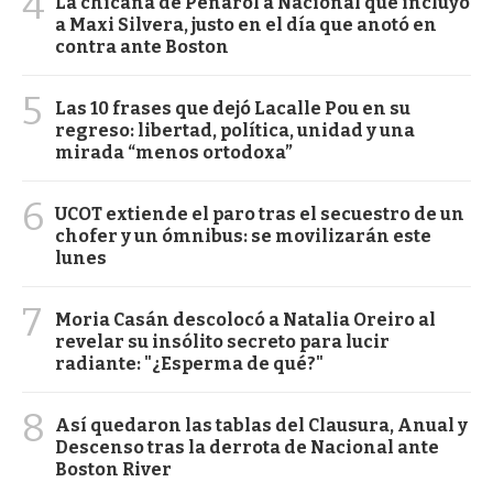
4
La chicana de Peñarol a Nacional que incluyó
a Maxi Silvera, justo en el día que anotó en
contra ante Boston
5
Las 10 frases que dejó Lacalle Pou en su
regreso: libertad, política, unidad y una
mirada “menos ortodoxa”
6
UCOT extiende el paro tras el secuestro de un
chofer y un ómnibus: se movilizarán este
lunes
7
Moria Casán descolocó a Natalia Oreiro al
revelar su insólito secreto para lucir
radiante: "¿Esperma de qué?"
8
Así quedaron las tablas del Clausura, Anual y
Descenso tras la derrota de Nacional ante
Boston River