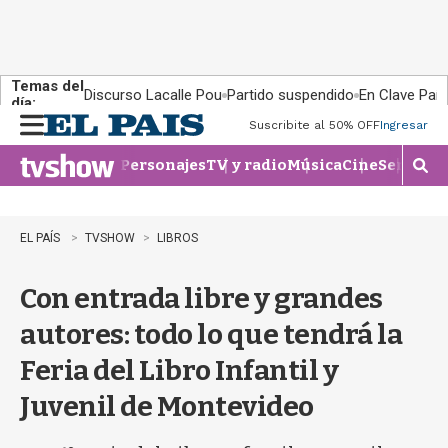
Temas del
Discurso Lacalle Pou
Partido suspendido
En Clave País
día:
Suscribite al 50% OFF
Ingresar
M
e
Personajes
TV y radio
Música
Cine
Series
Te
n
M
u
o
s
t
EL PAÍS
TVSHOW
LIBROS
r
a
Con entrada libre y grandes
r
b
autores: todo lo que tendrá la
�
s
Feria del Libro Infantil y
q
u
Juvenil de Montevideo
e
d