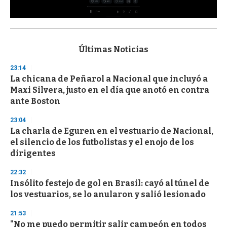
0
s
e
c
Últimas Noticias
o
n
23:14
d
La chicana de Peñarol a Nacional que incluyó a
s
o
Maxi Silvera, justo en el día que anotó en contra
f
ante Boston
3
3
s
23:04
e
La charla de Eguren en el vestuario de Nacional,
c
el silencio de los futbolistas y el enojo de los
o
n
dirigentes
d
s
22:32
Insólito festejo de gol en Brasil: cayó al túnel de
los vestuarios, se lo anularon y salió lesionado
21:53
"No me puedo permitir salir campeón en todos