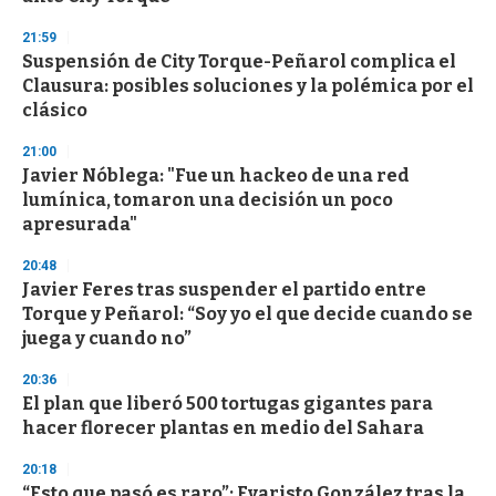
3
s
21:59
e
Suspensión de City Torque-Peñarol complica el
c
Clausura: posibles soluciones y la polémica por el
o
n
clásico
d
s
21:00
Javier Nóblega: "Fue un hackeo de una red
lumínica, tomaron una decisión un poco
apresurada"
20:48
Javier Feres tras suspender el partido entre
Torque y Peñarol: “Soy yo el que decide cuando se
juega y cuando no”
20:36
El plan que liberó 500 tortugas gigantes para
hacer florecer plantas en medio del Sahara
20:18
“Esto que pasó es raro”: Evaristo González tras la