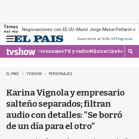
Temas
Negociaciones con EE.UU.
Murió Jorge Messi
Peñarol vs
del día:
Suscribite al 50% OFF
Ingresar
M
e
Personajes
TV y radio
Música
Cine
Series
Te
n
M
u
o
s
t
EL PAÍS
TVSHOW
PERSONAJES
r
a
Karina Vignola y empresario
r
b
salteño separados; filtran
�
s
audio con detalles: "Se borró
q
u
de un día para el otro"
e
d