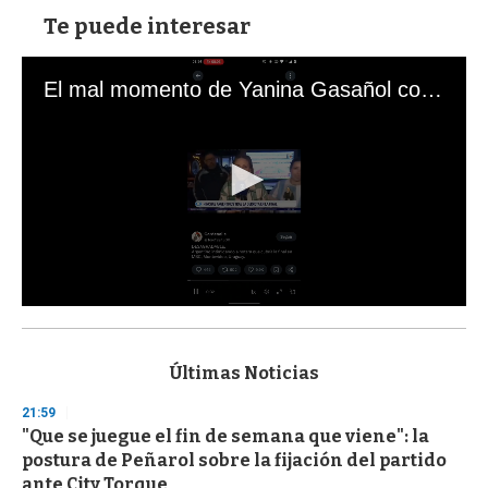
Te puede interesar
El mal momento de Yanina Gasañol con un hincha argentino en "Subrayado"
0
s
e
c
Últimas Noticias
o
n
21:59
d
"Que se juegue el fin de semana que viene": la
s
o
postura de Peñarol sobre la fijación del partido
f
ante City Torque
3