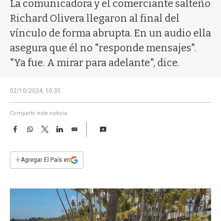
a
La comunicadora y el comerciante salteño
Richard Olivera llegaron al final del
vínculo de forma abrupta. En un audio ella
asegura que él no "responde mensajes".
"Ya fue. A mirar para adelante", dice.
02/10/2024, 10:35
Compartir esta noticia
F
W
T
L
E
a
h
w
i
m
c
a
i
n
a
e
t
t
k
i
+
Agregar El País en
b
s
t
e
l
o
A
e
d
o
p
r
I
k
p
n