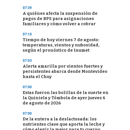
07:39
A quiénes afecta la suspensión de
pagos de BPS para asignaciones
familiares y cómo volver a cobrar
07:10
Tiempo de hoy viernes 7 de agosto:
temperaturas, vientos y nubosidad,
según el pronóstico de Inumet
07:03
Alerta amarilla por vientos fuertes y
persistentes abarca desde Montevideo
hasta el Chuy
07:00
Estas fueron las bolillas de la suerte en
la Quiniela y Tómbola de ayer jueves 6
de agosto de 2026
07:00
De la entera a la deslactosada: los
nutrientes clave que aporta la leche y
cómo elegir la mejor para tu cuerpo