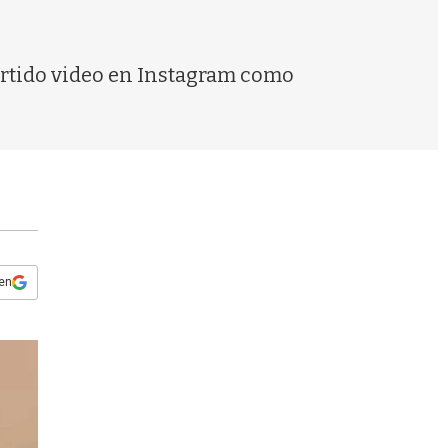
s
q
u
e
ertido video en Instagram como
d
a
 en