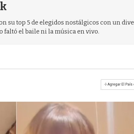
ok
n su top 5 de elegidos nostálgicos con un div
 faltó el baile ni la música en vivo.
+
Agregar El País