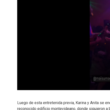
Luego de esta entretenida previa, Karina y Anita se en
reconocido edificio montevideano, donde siguieron a b