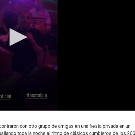
contraron con otro grupo de amigas en una fiesta privada en un
ailando toda la noche al ritmo de clásicos cumbieros de los 200