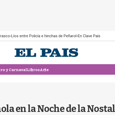
rrasco
Líos entre Policía e hinchas de Peñarol
En Clave País
tro y Carnaval
Libros
Arte
ola en la Noche de la Nostalg