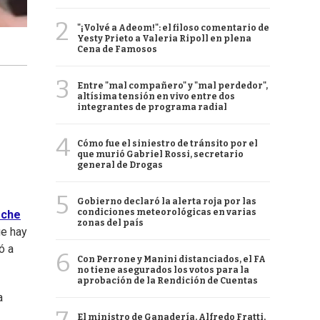
2
"¡Volvé a Adeom!": el filoso comentario de
Yesty Prieto a Valeria Ripoll en plena
Cena de Famosos
3
Entre "mal compañero" y "mal perdedor",
altísima tensión en vivo entre dos
integrantes de programa radial
4
Cómo fue el siniestro de tránsito por el
que murió Gabriel Rossi, secretario
general de Drogas
5
Gobierno declaró la alerta roja por las
condiciones meteorológicas en varias
che
zonas del país
ue hay
ó a
6
Con Perrone y Manini distanciados, el FA
no tiene asegurados los votos para la
aprobación de la Rendición de Cuentas
a
El ministro de Ganadería, Alfredo Fratti,