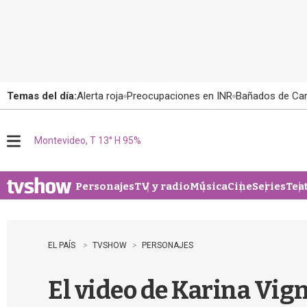
Temas del día:
Alerta roja
Preocupaciones en INR
Bañados de Ca
Montevideo, T 13° H 95%
M
e
n
u
Personajes
TV y radio
Música
Cine
Series
Tea
EL PAÍS
TVSHOW
PERSONAJES
El video de Karina Vign