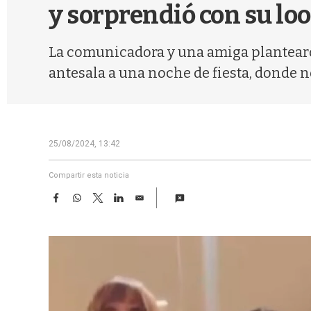
y sorprendió con su lo
La comunicadora y una amiga plantearo
antesala a una noche de fiesta, donde no
25/08/2024, 13:42
Compartir esta noticia
F
W
T
L
E
a
h
w
i
m
c
a
i
n
a
e
t
t
k
i
b
s
t
e
l
o
A
e
d
o
p
r
I
k
p
n