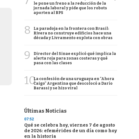
7
le pone un freno a la reducción de la
jornada laboral y pide que los robots
aporten al BPS
8
La paradoja en la frontera con Brasil:
Rivera no construye edificios hace una
década y Livramento explota con obras
9
Director del Sinae explicó qué implica la
alerta roja para zonas costeras y qué
pasa con las clases
10
La confesión de una uruguaya en "Ahora
Caigo" Argentina que descolocó a Darío
Barassi y se hizo viral
Últimas Noticias
07:52
Qué se celebra hoy, viernes 7 de agosto
de 2026: efemérides de un día como hoy
en la historia