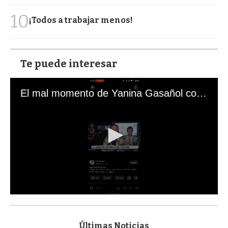
10
¡Todos a trabajar menos!
Te puede interesar
El mal momento de Yanina Gasañol con un hincha argentino en "Subrayado"
0
s
e
c
Últimas Noticias