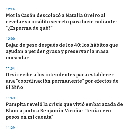
o
n
12:14
d
Moria Casán descolocó a Natalia Oreiro al
s
o
revelar su insólito secreto para lucir radiante:
f
"¿Esperma de qué?"
3
3
s
12:00
e
Bajar de peso después de los 40: los hábitos que
c
ayudan a perder grasa y preservar la masa
o
n
muscular
d
s
11:54
Orsi recibe a los intendentes para establecer
una “coordinación permanente” por efectos de
El Niño
11:43
Pampita reveló la crisis que vivió embarazada de
Blanca junto a Benjamín Vicuña: "Tenía cero
pesos en mi cuenta"
11:29