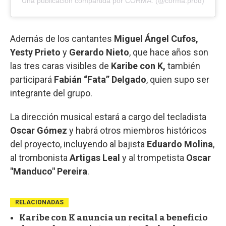
Una publicación compartida por CORMA. (@corma.prod)
Además de los cantantes
Miguel Ángel Cufos,
Yesty Prieto
y
Gerardo Nieto
, que hace años son
las tres caras visibles de
Karibe con K,
también
participará
Fabián “Fata” Delgado
, quien supo ser
integrante del grupo.
La dirección musical estará a cargo del tecladista
Oscar Gómez
y habrá otros miembros históricos
del proyecto, incluyendo al bajista
Eduardo Molina
,
al trombonista
Artigas Leal
y al trompetista
Oscar
"Manduco" Pereira
.
RELACIONADAS
Karibe con K anuncia un recital a beneficio