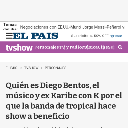
Temas
Negociaciones con EE.UU.
Murió Jorge Messi
Peñarol vs
del día:
Suscribite al 50% OFF
Ingresar
M
e
Personajes
TV y radio
Música
Cine
Series
Te
n
M
u
o
s
t
EL PAÍS
TVSHOW
PERSONAJES
r
a
Quién es Diego Bentos, el
r
b
músico y ex Karibe con K por el
�
s
que la banda de tropical hace
q
u
show a beneficio
e
d