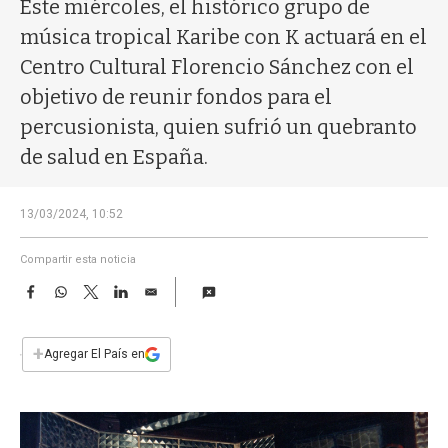
a
Este miércoles, el histórico grupo de
música tropical Karibe con K actuará en el
Centro Cultural Florencio Sánchez con el
objetivo de reunir fondos para el
percusionista, quien sufrió un quebranto
de salud en España.
13/03/2024, 10:52
Compartir esta noticia
F
W
T
L
E
a
h
w
i
m
c
a
i
n
a
e
t
t
k
i
+
Agregar El País en
b
s
t
e
l
o
A
e
d
o
p
r
I
k
p
n