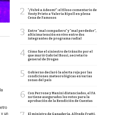
2
"¡Volvé a Adeom!": el filoso comentario de
Yesty Prieto a Valeria Ripoll en plena
Cena de Famosos
3
Entre "mal compañero" y "mal perdedor",
altísima tensión en vivo entre dos
integrantes de programa radial
4
Cómo fue el siniestro de tránsito por el
que murió Gabriel Rossi, secretario
general de Drogas
5
Gobierno declaró la alerta roja por las
condiciones meteorológicas en varias
zonas del país
la
6
Con Perrone y Manini distanciados, el FA
no tiene asegurados los votos para la
aprobación de la Rendición de Cuentas
metro
 y un
El ministro de Ganadería, Alfredo Fratti,