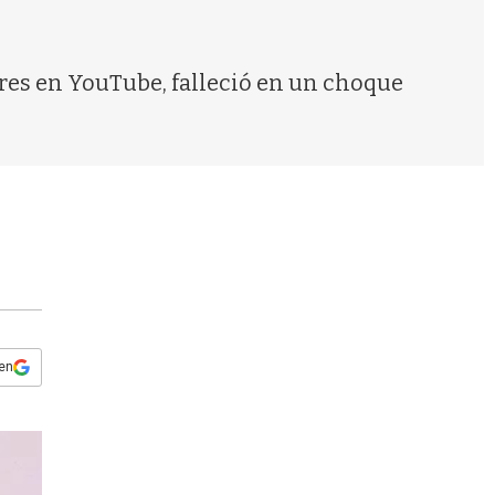
s
q
u
e
ores en YouTube, falleció en un choque
d
a
 en