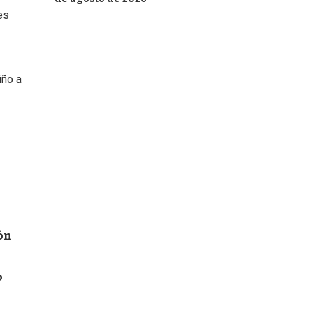
es
iño a
ón
o