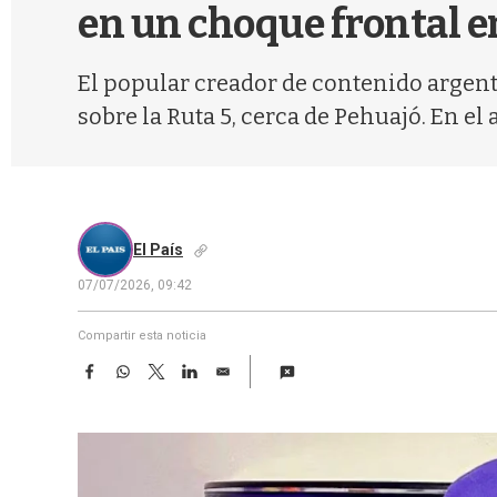
en un choque frontal 
El popular creador de contenido argent
sobre la Ruta 5, cerca de Pehuajó. En e
El País
07/07/2026, 09:42
Compartir esta noticia
F
W
T
L
E
a
h
w
i
m
c
a
i
n
a
e
t
t
k
i
b
s
t
e
l
o
A
e
d