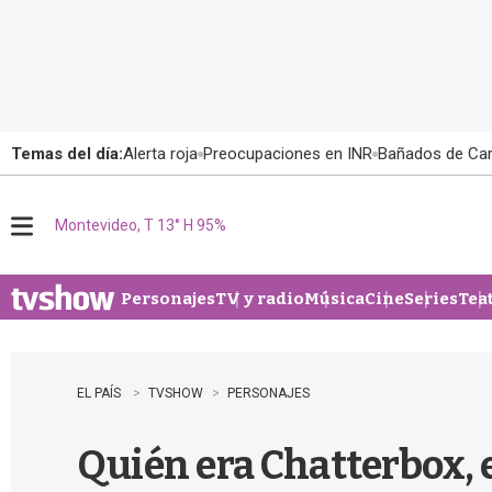
Temas del día:
Alerta roja
Preocupaciones en INR
Bañados de Ca
Montevideo, T 13° H 95%
M
e
n
u
Personajes
TV y radio
Música
Cine
Series
Tea
EL PAÍS
TVSHOW
PERSONAJES
Quién era Chatterbox, 