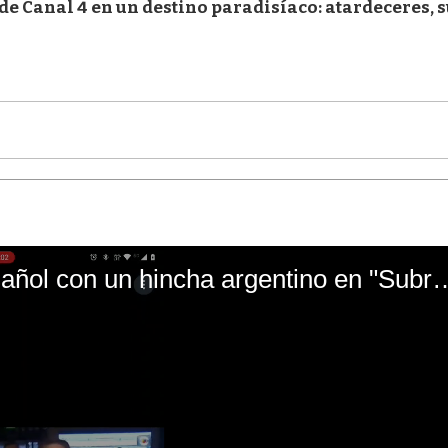
e Canal 4 en un destino paradisíaco: atardeceres, s
El mal momento de Yanina Gasañol con un hin