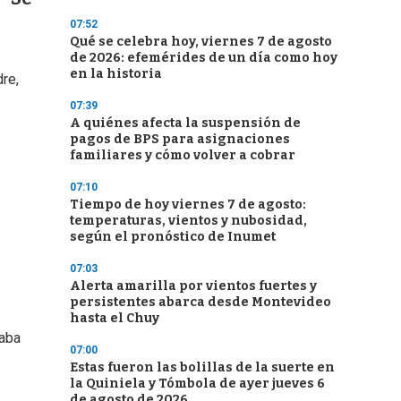
07:52
Qué se celebra hoy, viernes 7 de agosto
de 2026: efemérides de un día como hoy
en la historia
re,
07:39
A quiénes afecta la suspensión de
pagos de BPS para asignaciones
familiares y cómo volver a cobrar
07:10
Tiempo de hoy viernes 7 de agosto:
temperaturas, vientos y nubosidad,
según el pronóstico de Inumet
07:03
Alerta amarilla por vientos fuertes y
persistentes abarca desde Montevideo
hasta el Chuy
laba
07:00
Estas fueron las bolillas de la suerte en
la Quiniela y Tómbola de ayer jueves 6
de agosto de 2026