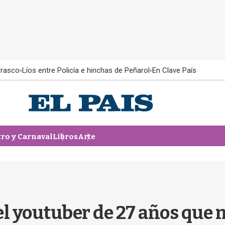
rrasco
Líos entre Policía e hinchas de Peñarol
En Clave País
tro y Carnaval
Libros
Arte
el youtuber de 27 años que 