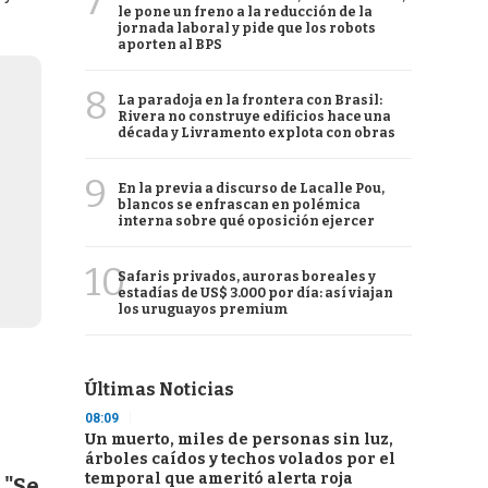
7
le pone un freno a la reducción de la
jornada laboral y pide que los robots
aporten al BPS
8
La paradoja en la frontera con Brasil:
Rivera no construye edificios hace una
década y Livramento explota con obras
9
En la previa a discurso de Lacalle Pou,
blancos se enfrascan en polémica
interna sobre qué oposición ejercer
10
Safaris privados, auroras boreales y
estadías de US$ 3.000 por día: así viajan
los uruguayos premium
Últimas Noticias
08:09
Un muerto, miles de personas sin luz,
árboles caídos y techos volados por el
temporal que ameritó alerta roja
 "Se