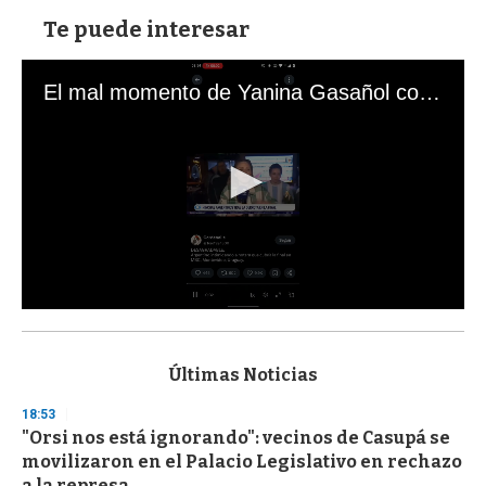
Te puede interesar
El mal momento de Yanina Gasañol con un hincha argentino en "Subrayado"
0
s
e
c
Últimas Noticias
o
n
18:53
d
"Orsi nos está ignorando": vecinos de Casupá se
s
o
movilizaron en el Palacio Legislativo en rechazo
f
a la represa