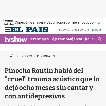
Temas
Conexión Ganadera
Vacunación por meningococo
Inumet 
del día:
Suscribite al 50% OFF
Ingresar
M
e
Personajes
TV y radio
Música
Cine
Series
Te
n
M
u
o
s
t
EL PAÍS
TVSHOW
PERSONAJES
r
a
Pinocho Routín habló del
r
b
"cruel" trauma acústico que lo
�
s
dejó ocho meses sin cantar y
q
u
con antidepresivos
e
d