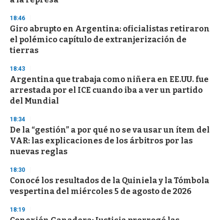
3
3
s
18:46
e
Giro abrupto en Argentina: oficialistas retiraron
c
el polémico capítulo de extranjerización de
o
n
tierras
d
s
18:43
Argentina que trabaja como niñera en EE.UU. fue
arrestada por el ICE cuando iba a ver un partido
del Mundial
18:34
De la “gestión” a por qué no se va usar un ítem del
VAR: las explicaciones de los árbitros por las
nuevas reglas
18:30
Conocé los resultados de la Quiniela y la Tómbola
vespertina del miércoles 5 de agosto de 2026
18:19