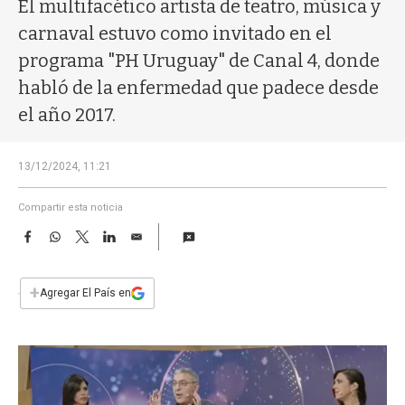
a
El multifacético artista de teatro, música y
carnaval estuvo como invitado en el
programa "PH Uruguay" de Canal 4, donde
habló de la enfermedad que padece desde
el año 2017.
13/12/2024, 11:21
Compartir esta noticia
F
W
T
L
E
a
h
w
i
m
c
a
i
n
a
e
t
t
k
i
+
Agregar El País en
b
s
t
e
l
o
A
e
d
o
p
r
I
k
p
n