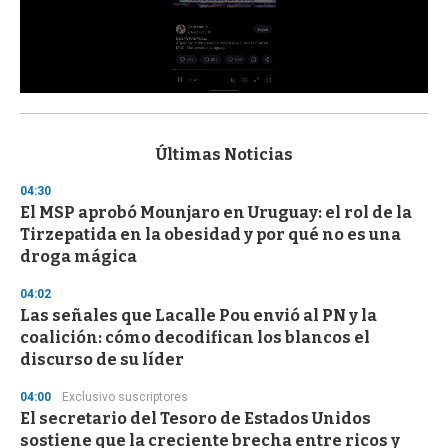
0
s
e
c
Últimas Noticias
o
n
04:30
d
El MSP aprobó Mounjaro en Uruguay: el rol de la
s
o
Tirzepatida en la obesidad y por qué no es una
f
droga mágica
3
3
s
04:02
e
Las señales que Lacalle Pou envió al PN y la
c
coalición: cómo decodifican los blancos el
o
n
discurso de su líder
d
s
04:00
Exclusivo suscriptores
El secretario del Tesoro de Estados Unidos
sostiene que la creciente brecha entre ricos y