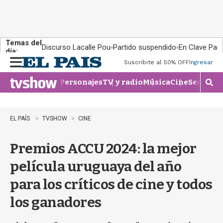
Temas del
Discurso Lacalle Pou
Partido suspendido
En Clave País
día:
Suscribite al 50% OFF
Ingresar
M
e
Personajes
TV y radio
Música
Cine
Series
Te
n
M
u
o
s
t
EL PAÍS
TVSHOW
CINE
r
a
Premios ACCU 2024: la mejor
r
b
película uruguaya del año
�
s
para los críticos de cine y todos
q
u
los ganadores
e
d