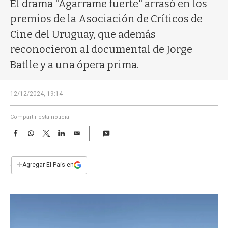
a
El drama "Agarrame fuerte" arrasó en los
premios de la Asociación de Críticos de
Cine del Uruguay, que además
reconocieron al documental de Jorge
Batlle y a una ópera prima.
12/12/2024, 19:14
Compartir esta noticia
F
W
T
L
E
a
h
w
i
m
c
a
i
n
a
e
t
t
k
i
+
Agregar El País en
b
s
t
e
l
o
A
e
d
o
p
r
I
k
p
n