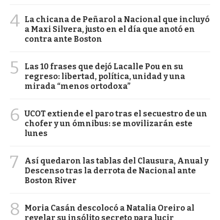
4
La chicana de Peñarol a Nacional que incluyó
a Maxi Silvera, justo en el día que anotó en
contra ante Boston
5
Las 10 frases que dejó Lacalle Pou en su
regreso: libertad, política, unidad y una
mirada “menos ortodoxa”
6
UCOT extiende el paro tras el secuestro de un
chofer y un ómnibus: se movilizarán este
lunes
7
Así quedaron las tablas del Clausura, Anual y
Descenso tras la derrota de Nacional ante
Boston River
8
Moria Casán descolocó a Natalia Oreiro al
revelar su insólito secreto para lucir