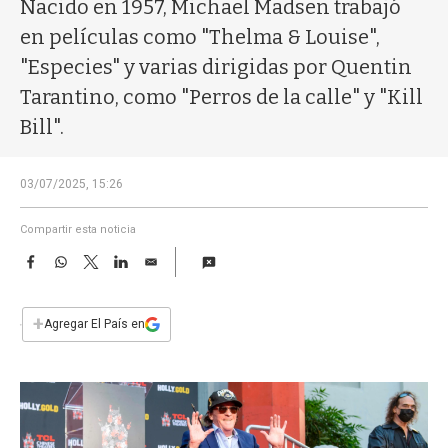
a
Nacido en 1957, Michael Madsen trabajó
en películas como "Thelma & Louise",
"Especies" y varias dirigidas por Quentin
Tarantino, como "Perros de la calle" y "Kill
Bill".
03/07/2025, 15:26
Compartir esta noticia
F
W
T
L
E
a
h
w
i
m
c
a
i
n
a
e
t
t
k
i
+
Agregar El País en
b
s
t
e
l
o
A
e
d
o
p
r
I
k
p
n