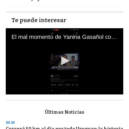
Te puede interesar
El mal momento de Yanina Gasañol con un hincha argentino en "Subrayado"
0
s
e
c
Últimas Noticias
o
n
04:30
d
Correrá 50 km al día por todo Uruguay: la historia
s