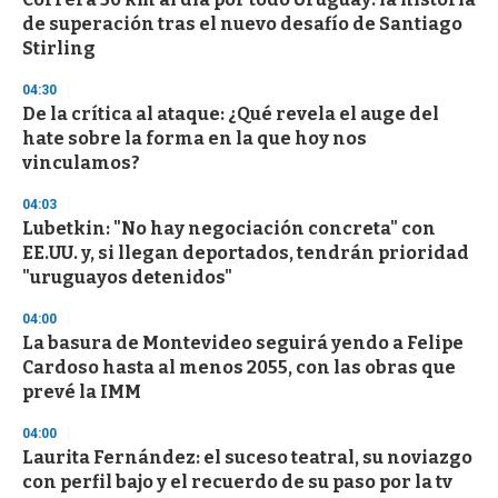
o
de superación tras el nuevo desafío de Santiago
f
Stirling
3
3
s
04:30
e
De la crítica al ataque: ¿Qué revela el auge del
c
hate sobre la forma en la que hoy nos
o
n
vinculamos?
d
s
04:03
Lubetkin: "No hay negociación concreta" con
EE.UU. y, si llegan deportados, tendrán prioridad
"uruguayos detenidos"
04:00
La basura de Montevideo seguirá yendo a Felipe
Cardoso hasta al menos 2055, con las obras que
prevé la IMM
04:00
Laurita Fernández: el suceso teatral, su noviazgo
con perfil bajo y el recuerdo de su paso por la tv