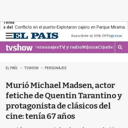
Tema
s del
Conflicto en el puerto
Explotaron cajero en Parque Miramar
día:
Suscribite al 50% OFF
Ingresar
M
e
Personajes
TV y radio
Música
Cine
Series
Te
n
M
u
o
s
t
EL PAÍS
TVSHOW
PERSONAJES
r
a
Murió Michael Madsen, actor
r
b
fetiche de Quentin Tarantino y
�
s
protagonista de clásicos del
q
u
cine: tenía 67 años
e
d