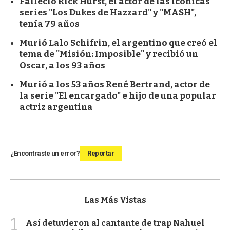
Falleció Rick Hurst, el actor de las icónicas
series "Los Dukes de Hazzard" y "MASH",
tenía 79 años
Murió Lalo Schifrin, el argentino que creó el
tema de "Misión: Imposible" y recibió un
Oscar, a los 93 años
Murió a los 53 años René Bertrand, actor de
la serie "El encargado" e hijo de una popular
actriz argentina
¿Encontraste un error?
Reportar
Las Más Vistas
1
Así detuvieron al cantante de trap Nahuel