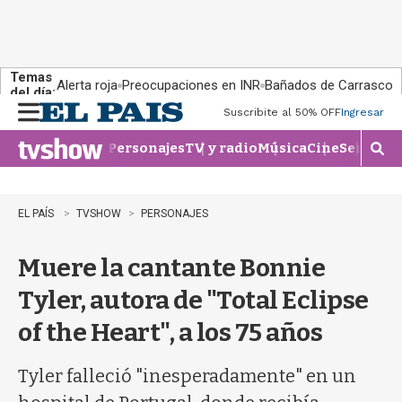
Temas
Alerta roja
Preocupaciones en INR
Bañados de Carrasco
del día:
Suscribite al 50% OFF
Ingresar
M
e
Personajes
TV y radio
Música
Cine
Series
Te
n
M
u
o
s
t
EL PAÍS
TVSHOW
PERSONAJES
r
a
Muere la cantante Bonnie
r
b
Tyler, autora de "Total Eclipse
�
s
of the Heart", a los 75 años
q
u
e
Tyler falleció "inesperadamente" en un
d