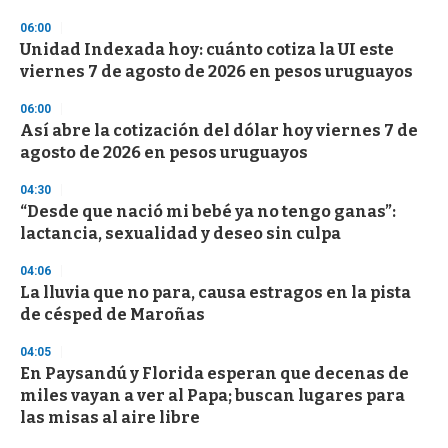
o
n
06:00
d
Unidad Indexada hoy: cuánto cotiza la UI este
s
o
viernes 7 de agosto de 2026 en pesos uruguayos
f
3
06:00
3
s
Así abre la cotización del dólar hoy viernes 7 de
e
agosto de 2026 en pesos uruguayos
c
o
04:30
n
d
“Desde que nació mi bebé ya no tengo ganas”:
s
lactancia, sexualidad y deseo sin culpa
04:06
La lluvia que no para, causa estragos en la pista
de césped de Maroñas
04:05
En Paysandú y Florida esperan que decenas de
miles vayan a ver al Papa; buscan lugares para
las misas al aire libre