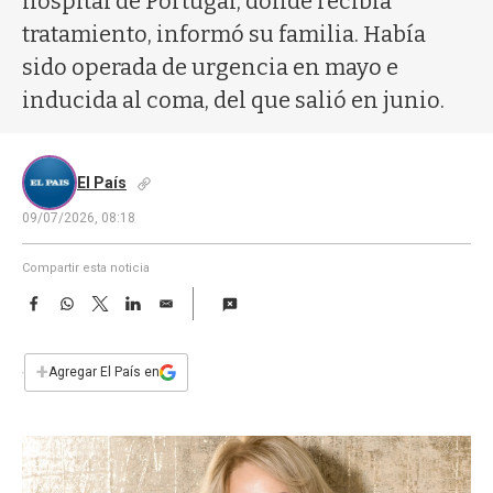
hospital de Portugal, donde recibía
a
tratamiento, informó su familia. Había
sido operada de urgencia en mayo e
inducida al coma, del que salió en junio.
El País
09/07/2026, 08:18
Compartir esta noticia
F
W
T
L
E
a
h
w
i
m
c
a
i
n
a
e
t
t
k
i
+
Agregar El País en
b
s
t
e
l
o
A
e
d
o
p
r
I
k
p
n