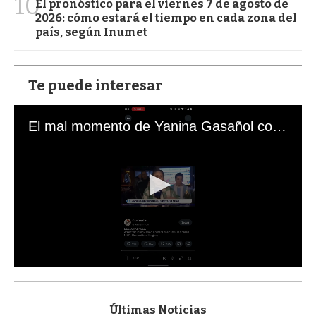
10
El pronóstico para el viernes 7 de agosto de
2026: cómo estará el tiempo en cada zona del
país, según Inumet
Te puede interesar
El mal momento de Yanina Gasañol con un hincha argentino en "Subrayado"
0
s
e
c
Últimas Noticias