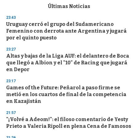
c
Últimas Noticias
o
n
23:43
d
Uruguay cerró el grupo del Sudamericano
s
o
Femenino con derrota ante Argentina y jugará
f
por el quinto puesto
3
3
s
23:27
e
Altas y bajas de la Liga AUF: el delantero de Boca
c
que llegó a Albion y el "10" de Racing que jugará
o
n
en Depor
d
s
23:17
Games of the Future: Peñarol a paso firme se
metió en los cuartos de final de la competencia
en Kazajistán
21:57
"¡Volvé a Adeom!": el filoso comentario de Yesty
Prieto a Valeria Ripoll en plena Cena de Famosos
21:26