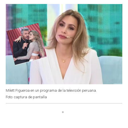
o
p
r
I
k
p
n
Milett Figueroa en un programa de la televisión peruana.
Foto: captura de pantalla