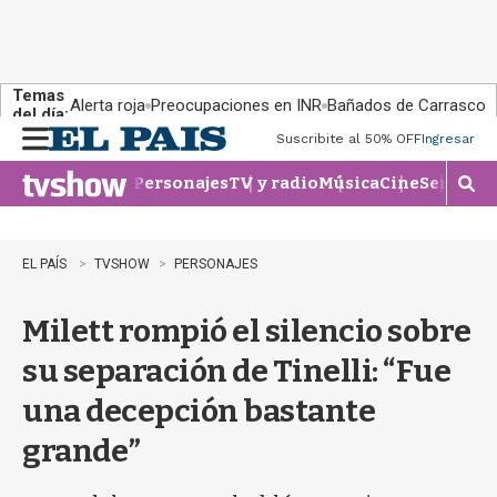
Temas
Alerta roja
Preocupaciones en INR
Bañados de Carrasco
del día:
Suscribite al 50% OFF
Ingresar
M
e
Personajes
TV y radio
Música
Cine
Series
Te
n
M
u
o
s
t
EL PAÍS
TVSHOW
PERSONAJES
r
a
Milett rompió el silencio sobre
r
b
su separación de Tinelli: “Fue
�
s
una decepción bastante
q
u
grande”
e
d