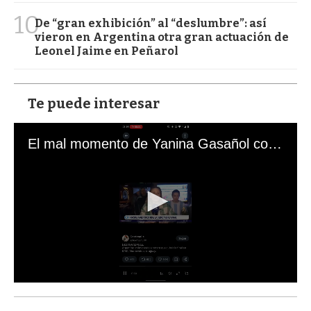
10
De “gran exhibición” al “deslumbre”: así
vieron en Argentina otra gran actuación de
Leonel Jaime en Peñarol
Te puede interesar
El mal momento de Yanina Gasañol con un hincha argentino en "Subrayado"
0
s
e