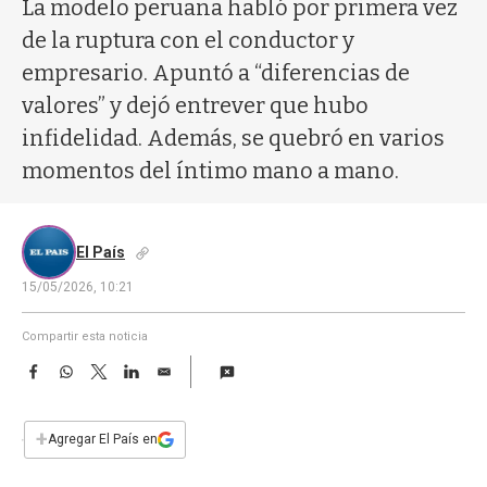
a
La modelo peruana habló por primera vez
de la ruptura con el conductor y
empresario. Apuntó a “diferencias de
valores” y dejó entrever que hubo
infidelidad. Además, se quebró en varios
momentos del íntimo mano a mano.
El País
15/05/2026, 10:21
Compartir esta noticia
F
W
T
L
E
a
h
w
i
m
c
a
i
n
a
e
t
t
k
i
+
Agregar El País en
b
s
t
e
l
o
A
e
d