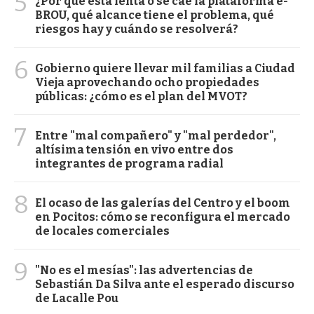
5
¿Por qué está lenta o se cae la plataforma e-
BROU, qué alcance tiene el problema, qué
riesgos hay y cuándo se resolverá?
6
Gobierno quiere llevar mil familias a Ciudad
Vieja aprovechando ocho propiedades
públicas: ¿cómo es el plan del MVOT?
7
Entre "mal compañero" y "mal perdedor",
altísima tensión en vivo entre dos
integrantes de programa radial
8
El ocaso de las galerías del Centro y el boom
en Pocitos: cómo se reconfigura el mercado
de locales comerciales
9
"No es el mesías": las advertencias de
Sebastián Da Silva ante el esperado discurso
de Lacalle Pou