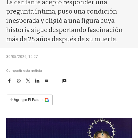
a
La cantante aceptó responder una
pregunta íntima, puso una condición
inesperada y eligió a una figura cuya
historia sigue despertando fascinación
más de 25 años después de su muerte.
30/05/2026, 12:27
Compartir esta noticia
F
W
T
L
E
a
h
w
i
m
c
a
i
n
a
e
t
t
k
i
+
Agregar El País en
b
s
t
e
l
o
A
e
d
o
p
r
I
k
p
n