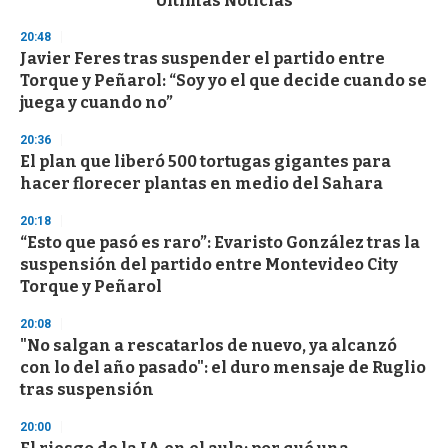
Últimas Noticias
o
n
20:48
d
Javier Feres tras suspender el partido entre
s
o
Torque y Peñarol: “Soy yo el que decide cuando se
f
juega y cuando no”
3
3
s
20:36
e
El plan que liberó 500 tortugas gigantes para
c
hacer florecer plantas en medio del Sahara
o
n
d
20:18
s
“Esto que pasó es raro”: Evaristo González tras la
suspensión del partido entre Montevideo City
Torque y Peñarol
20:08
"No salgan a rescatarlos de nuevo, ya alcanzó
con lo del año pasado": el duro mensaje de Ruglio
tras suspensión
20:00