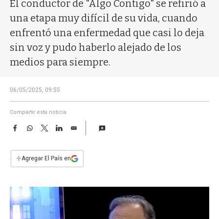
a
El conductor de "Algo Contigo" se refirió a
una etapa muy difícil de su vida, cuando
enfrentó una enfermedad que casi lo deja
sin voz y pudo haberlo alejado de los
medios para siempre.
06/05/2025, 09:55
Compartir esta noticia
F
W
T
L
E
a
h
w
i
m
c
a
i
n
a
e
t
t
k
i
+
Agregar El País en
b
s
t
e
l
o
A
e
d
o
p
r
I
k
p
n