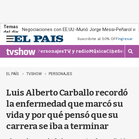
Temas
Negociaciones con EE.UU.
Murió Jorge Messi
Peñarol vs
del día:
Suscribite al 50% OFF
Ingresar
M
e
Personajes
TV y radio
Música
Cine
Series
Te
n
M
u
o
s
t
EL PAÍS
TVSHOW
PERSONAJES
r
a
Luis Alberto Carballo recordó
r
b
la enfermedad que marcó su
�
s
vida y por qué pensó que su
q
u
carrera se iba a terminar
e
d