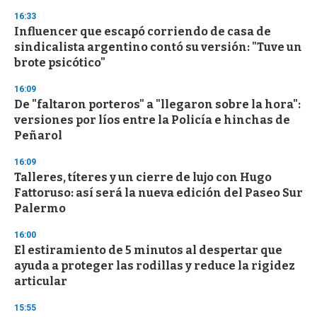
3
s
16:33
e
Influencer que escapó corriendo de casa de
c
sindicalista argentino contó su versión: "Tuve un
o
n
brote psicótico"
d
s
16:09
De "faltaron porteros" a "llegaron sobre la hora":
versiones por líos entre la Policía e hinchas de
Peñarol
16:09
Talleres, títeres y un cierre de lujo con Hugo
Fattoruso: así será la nueva edición del Paseo Sur
Palermo
16:00
El estiramiento de 5 minutos al despertar que
ayuda a proteger las rodillas y reduce la rigidez
articular
15:55