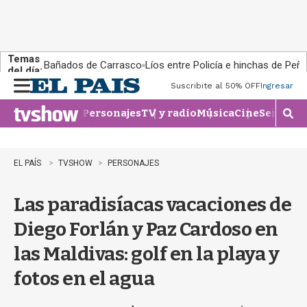
Temas
Bañados de Carrasco
Líos entre Policía e hinchas de Peña
del día:
Suscribite al 50% OFF
Ingresar
M
e
Personajes
TV y radio
Música
Cine
Series
Te
n
M
u
o
s
t
EL PAÍS
TVSHOW
PERSONAJES
r
a
Las paradisíacas vacaciones de
r
b
Diego Forlán y Paz Cardoso en
�
s
las Maldivas: golf en la playa y
q
u
fotos en el agua
e
d