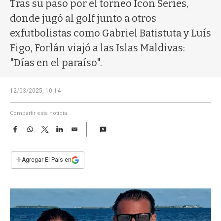
a
Tras su paso por el torneo Icon Series,
donde jugó al golf junto a otros
exfutbolistas como Gabriel Batistuta y Luís
Figo, Forlán viajó a las Islas Maldivas:
"Días en el paraíso".
12/03/2025, 10:14
Compartir esta noticia
F
W
T
L
E
a
h
w
i
m
c
a
i
n
a
e
t
t
k
i
+
Agregar El País en
b
s
t
e
l
o
A
e
d
o
p
r
I
k
p
n