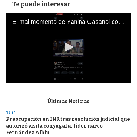
Te puede interesar
El mal momento de Yanina Gasañol con un hincha argentino en "Subrayado"
0
s
e
c
Últimas Noticias
o
n
16:34
d
Preocupación en INR tras resolución judicial que
s
o
autorizó visita conyugal al líder narco
f
Fernández Albín
3