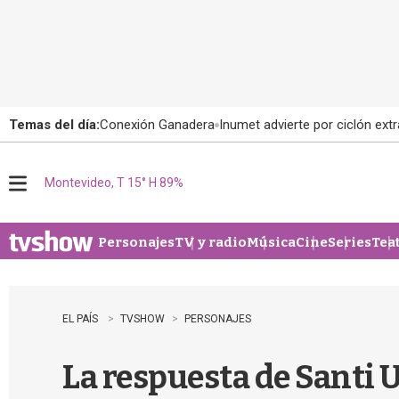
Temas del día:
Conexión Ganadera
Inumet advierte por ciclón extr
Montevideo, T 15° H 89%
M
e
n
u
Personajes
TV y radio
Música
Cine
Series
Tea
EL PAÍS
TVSHOW
PERSONAJES
La respuesta de Santi 