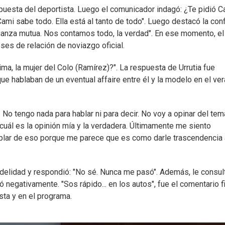
espuesta del deportista. Luego el comunicador indagó: ¿Te pidió C
"Cami sabe todo. Ella está al tanto de todo". Luego destacó la con
fianza mutua. Nos contamos todo, la verdad". En ese momento, el
ses de relación de noviazgo oficial.
ima, la mujer del Colo (Ramírez)?". La respuesta de Urrutia fue
que hablaban de un eventual affaire entre él y la modelo en el ve
No tengo nada para hablar ni para decir. No voy a opinar del tema. 
 cuál es la opinión mía y la verdadera. Últimamente me siento
ablar de eso porque me parece que es como darle trascendencia
nfidelidad y respondió: "No sé. Nunca me pasó". Además, le consul
ó negativamente. "Sos rápido... en los autos", fue el comentario f
ista y en el programa.