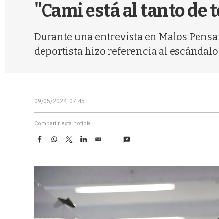
"Cami está al tanto de 
Durante una entrevista en Malos Pensam
deportista hizo referencia al escándalo 
09/05/2024, 07:45
Compartir esta noticia
F
W
T
L
E
a
h
w
i
m
c
a
i
n
a
e
t
t
k
i
b
s
t
e
l
o
A
e
d
o
p
r
I
k
p
n