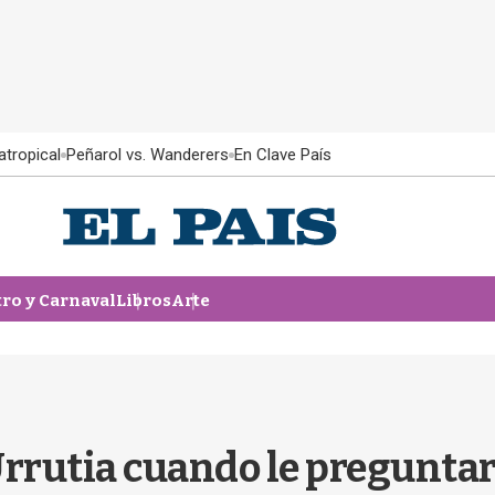
atropical
Peñarol vs. Wanderers
En Clave País
tro y Carnaval
Libros
Arte
Urrutia cuando le pregunta