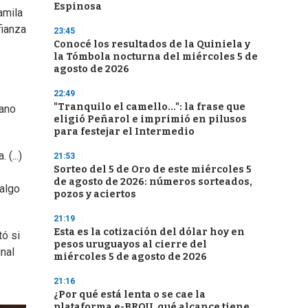
Espinosa
amila
fianza
23:45
Conocé los resultados de la Quiniela y
la Tómbola nocturna del miércoles 5 de
agosto de 2026
22:49
"Tranquilo el camello...": la frase que
rano
eligió Peñarol e imprimió en pilusos
para festejar el Intermedio
(...)
21:53
Sorteo del 5 de Oro de este miércoles 5
de agosto de 2026: números sorteados,
 algo
pozos y aciertos
21:19
Esta es la cotización del dólar hoy en
tó si
pesos uruguayos al cierre del
inal
miércoles 5 de agosto de 2026
21:16
¿Por qué está lenta o se cae la
plataforma e-BROU, qué alcance tiene