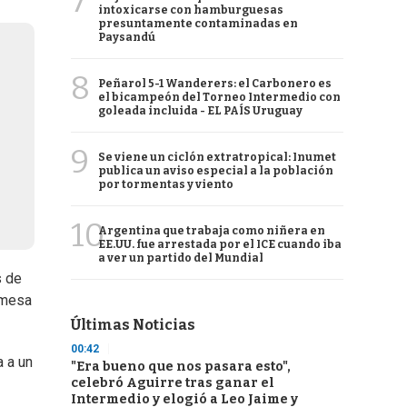
7
intoxicarse con hamburguesas
presuntamente contaminadas en
Paysandú
8
Peñarol 5-1 Wanderers: el Carbonero es
el bicampeón del Torneo Intermedio con
goleada incluida - EL PAÍS Uruguay
9
Se viene un ciclón extratropical: Inumet
publica un aviso especial a la población
por tormentas y viento
10
Argentina que trabaja como niñera en
EE.UU. fue arrestada por el ICE cuando iba
a ver un partido del Mundial
s de
 mesa
Últimas Noticias
00:42
a a un
"Era bueno que nos pasara esto",
celebró Aguirre tras ganar el
Intermedio y elogió a Leo Jaime y