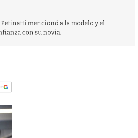
s
q
u
e
Petinatti mencionó a la modelo y el
d
onfianza con su novia.
a
 en