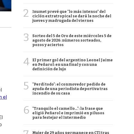
2
Inumet prevé que "lo más intenso" del
ciclón extratropical se dará la noche del
jueves y madrugada del viernes
3
Sorteo del 5 de Oro de este miércoles 5 de
agosto de 2026: números sorteados,
pozos y aciertos
4
El primer gol del argentino Leonel Jaime
en Peñarol: en una final y con una
definición de lujo
5
"Perdí todo": el conmovedor pedido de
ayuda de una periodista deportiva tras
l
incendio de su casa
n el
6
"Tranquilo el camello...": la frase que
eligió Peñarol e imprimió en pilusos
El
para festejar el Intermedio
o
Mujer de 29 años permanece en CTI tras