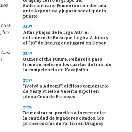
Uruguay cerró el grupo del
quien
Sudamericano Femenino con derrota
ante Argentina y jugará por el quinto
puesto
 en la
23:27
, fue
Altas y bajas de la Liga AUF: el
delantero de Boca que llegó a Albion y
el "10" de Racing que jugará en Depor
e
Casi
23:17
Games of the Future: Peñarol a paso
l
firme se metió en los cuartos de final de
la competencia en Kazajistán
21:57
"¡Volvé a Adeom!": el filoso comentario
de Yesty Prieto a Valeria Ripoll en
plena Cena de Famosos
21:26
De mostrar su práctica a incrementar
la cantidad de jugadores citados: los
primeros días de Forlán en Uruguay