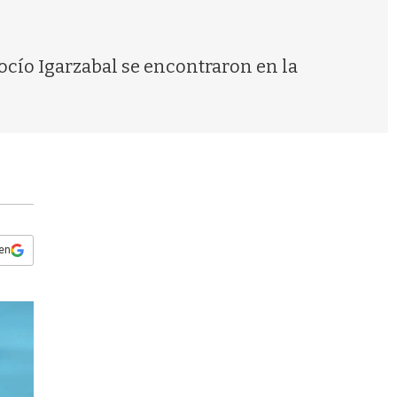
s
q
u
e
ocío Igarzabal se encontraron en la
d
a
 en