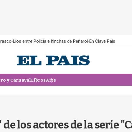
rrasco
Líos entre Policía e hinchas de Peñarol
En Clave País
tro y Carnaval
Libros
Arte
de los actores de la serie "