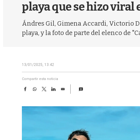
playa que se hizo viral 
Ándres Gil, Gimena Accardi, Victorio D'
playa, y la foto de parte del elenco de "
13/01/2025, 13:42
Compartir esta noticia
F
W
T
L
E
a
h
w
i
m
c
a
i
n
a
e
t
t
k
i
b
s
t
e
l
o
A
e
d
o
p
r
I
k
p
n