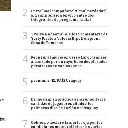
2
Entre "mal compañero" y "mal perdedor",
altísima tensión en vivo entre dos
integrantes de programa radial
3
"¡Volvé a Adeom!": el filoso comentario de
Yesty Prieto a Valeria Ripoll en plena
Cena de Famosos
4
Peón rural murió en Cerro Largo tras ser
alcanzado por un rayo; hubo desplazados
y destrozos en varias zonas
5
premium - EL PAÍS Uruguay
6
ya
De mostrar su práctica a incrementar la
cantidad de jugadores citados: los
primeros días de Forlán en Uruguay
nal,
7
Gobierno declaró la alerta roja por las
condiciones meteorológicas en varias