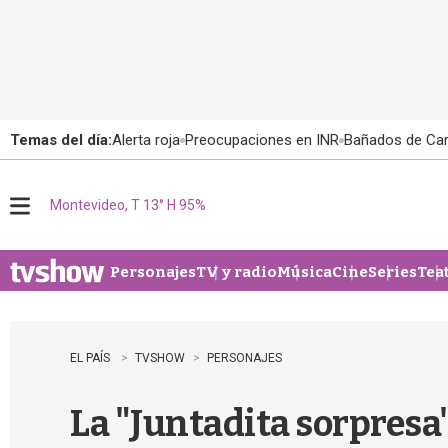
Temas del día:
Alerta roja
Preocupaciones en INR
Bañados de Ca
Montevideo, T 13° H 95%
M
e
n
u
Personajes
TV y radio
Música
Cine
Series
Tea
EL PAÍS
TVSHOW
PERSONAJES
La "Juntadita sorpresa" 