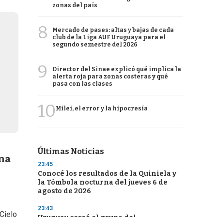
zonas del país
8
Mercado de pases: altas y bajas de cada
club de la Liga AUF Uruguaya para el
segundo semestre del 2026
9
Director del Sinae explicó qué implica la
alerta roja para zonas costeras y qué
pasa con las clases
10
Milei, el error y la hipocresía
Últimas Noticias
ina
23:45
Conocé los resultados de la Quiniela y
la Tómbola nocturna del jueves 6 de
agosto de 2026
23:43
 Cielo