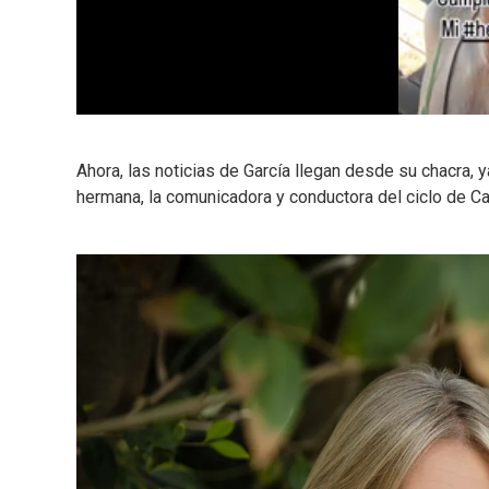
0
o
f
Ahora, las noticias de García llegan desde su chacra, 
1
m
hermana, la comunicadora y conductora del ciclo de Ca
i
n
u
t
e
,
8
s
e
c
o
n
d
s
V
o
l