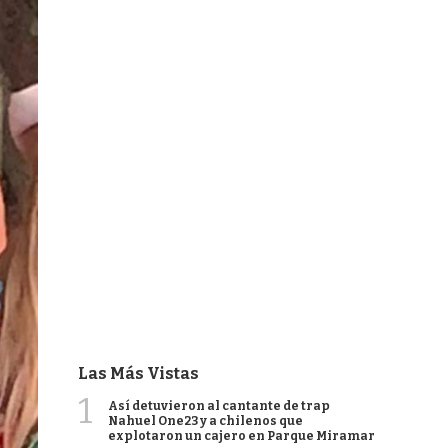
Las Más Vistas
1
Así detuvieron al cantante de trap
Nahuel One23 y a chilenos que
explotaron un cajero en Parque Miramar