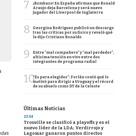
7
¡Bombazo! En España afirman que Ronald
Araujo deja Barcelona y será nuevo
jugador del Liverpool de Inglaterra
8
Georgina Rodríguez publicó un descargo
tras las críticas por su físico y reveló qué
le dijo Cristiano Ronaldo
9
Entre "mal compañero" y "mal perdedor",
altísima tensión en vivo entre dos
integrantes de programa radial
a
10
“Es para elegidos”: Forlán contó qué lo
motivó para dirigir a Uruguay y el récord
de su abuelo como DT de la Celeste
Últimas Noticias
23:54
Trouville se clasificó a playoffs y es el
nuevo líder de la LDA; Verdirrojo y
ada
s
Lagomar ganaron puntos directos