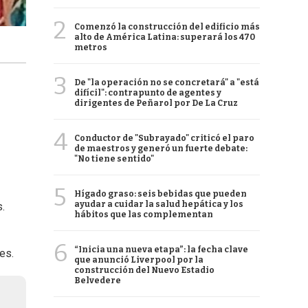
2
Comenzó la construcción del edificio más
alto de América Latina: superará los 470
metros
3
De "la operación no se concretará" a "está
difícil": contrapunto de agentes y
dirigentes de Peñarol por De La Cruz
4
Conductor de "Subrayado" criticó el paro
de maestros y generó un fuerte debate:
"No tiene sentido"
5
Hígado graso: seis bebidas que pueden
ayudar a cuidar la salud hepática y los
.
hábitos que las complementan
6
“Inicia una nueva etapa”: la fecha clave
res.
que anunció Liverpool por la
construcción del Nuevo Estadio
Belvedere