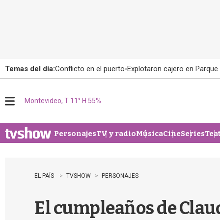
Temas del día:
Conflicto en el puerto
Explotaron cajero en Parque
Montevideo, T 11° H 55%
M
e
n
u
Personajes
TV y radio
Música
Cine
Series
Tea
EL PAÍS
TVSHOW
PERSONAJES
El cumpleaños de Claud