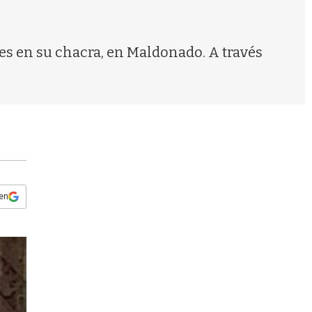
s
q
u
e
es en su chacra, en Maldonado. A través
d
a
 en