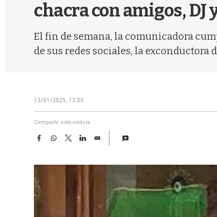
chacra con amigos, DJ y
El fin de semana, la comunicadora cump
de sus redes sociales, la exconductora d
13/01/2025, 12:05
Compartir esta noticia
F
W
T
L
E
a
h
w
i
m
c
a
i
n
a
e
t
t
k
i
b
s
t
e
l
o
A
e
d
o
p
r
I
k
p
n