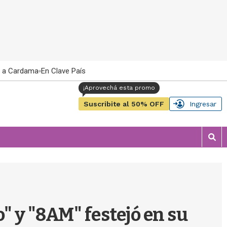
 a Cardama
En Clave País
Suscribite al 50% OFF
Ingresar
M
o
s
t
r
a
r
" y "8AM" festejó en su
b
�