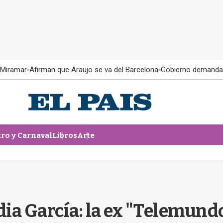
 Miramar
Afirman que Araujo se va del Barcelona
Gobierno demanda
tro y Carnaval
Libros
Arte
ia García: la ex "Telemundo