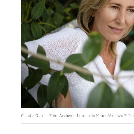
u
m
e
9
0
%
Claudia García. Foto: Archivo.
Leonardo Maine/Archivo El Pai