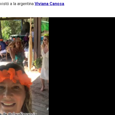
vistó a la argentina
Viviana Canosa
.