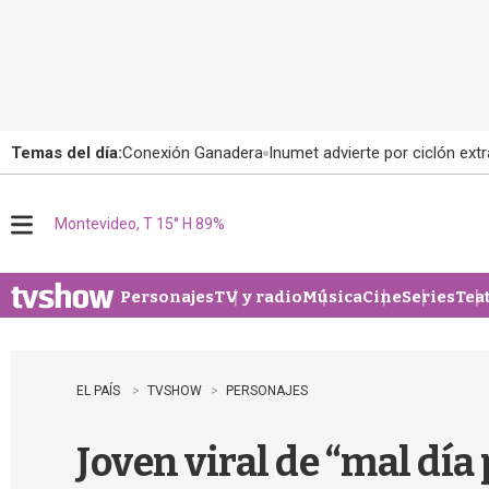
Temas del día:
Conexión Ganadera
Inumet advierte por ciclón extr
Montevideo, T 15° H 89%
M
e
n
u
Personajes
TV y radio
Música
Cine
Series
Tea
EL PAÍS
TVSHOW
PERSONAJES
Joven viral de “mal día