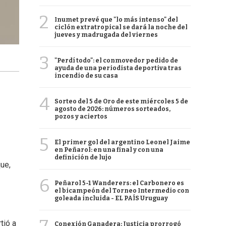
2
Inumet prevé que "lo más intenso" del
ciclón extratropical se dará la noche del
jueves y madrugada del viernes
3
"Perdí todo": el conmovedor pedido de
ayuda de una periodista deportiva tras
incendio de su casa
4
Sorteo del 5 de Oro de este miércoles 5 de
agosto de 2026: números sorteados,
pozos y aciertos
5
El primer gol del argentino Leonel Jaime
en Peñarol: en una final y con una
definición de lujo
ue,
6
Peñarol 5-1 Wanderers: el Carbonero es
el bicampeón del Torneo Intermedio con
goleada incluida - EL PAÍS Uruguay
tió a
Conexión Ganadera: Justicia prorrogó