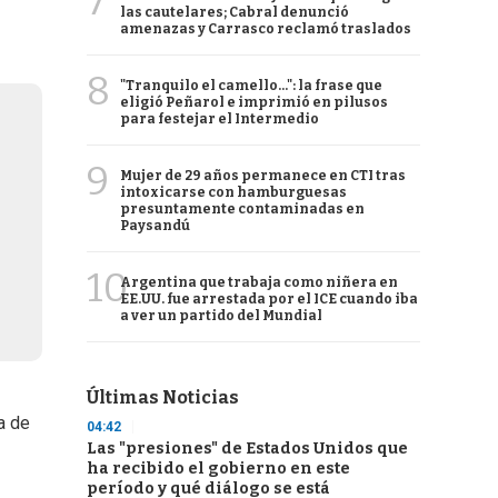
7
las cautelares; Cabral denunció
amenazas y Carrasco reclamó traslados
8
"Tranquilo el camello...": la frase que
eligió Peñarol e imprimió en pilusos
para festejar el Intermedio
9
Mujer de 29 años permanece en CTI tras
intoxicarse con hamburguesas
presuntamente contaminadas en
Paysandú
10
Argentina que trabaja como niñera en
EE.UU. fue arrestada por el ICE cuando iba
a ver un partido del Mundial
Últimas Noticias
a de
04:42
Las "presiones" de Estados Unidos que
ha recibido el gobierno en este
período y qué diálogo se está