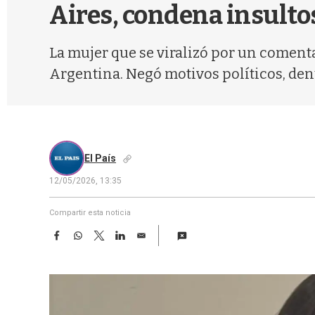
Aires, condena insulto
La mujer que se viralizó por un comentar
Argentina. Negó motivos políticos, den
El País
12/05/2026, 13:35
Compartir esta noticia
F
W
T
L
E
a
h
w
i
m
c
a
i
n
a
e
t
t
k
i
b
s
t
e
l
o
A
e
d