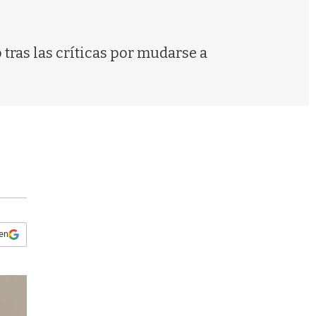
s
q
u
e
 tras las críticas por mudarse a
d
a
 en