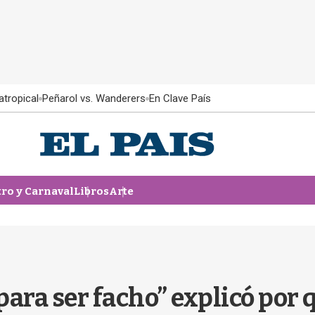
atropical
Peñarol vs. Wanderers
En Clave País
tro y Carnaval
Libros
Arte
 para ser facho” explicó por 