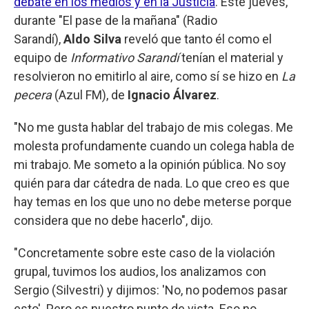
debate en los medios y en la Justicia
. Este jueves,
durante "El pase de la mañana" (Radio
Sarandí),
Aldo Silva
reveló que tanto él como el
equipo de
Informativo Sarandí
tenían el material y
resolvieron no emitirlo al aire, como sí se hizo en
La
pecera
(Azul FM), de
Ignacio Álvarez
.
"No me gusta hablar del trabajo de mis colegas. Me
molesta profundamente cuando un colega habla de
mi trabajo. Me someto a la opinión pública. No soy
quién para dar cátedra de nada. Lo que creo es que
hay temas en los que uno no debe meterse porque
considera que no debe hacerlo", dijo.
"Concretamente sobre este caso de la violación
grupal, tuvimos los audios, los analizamos con
Sergio (Silvestri) y dijimos: 'No, no podemos pasar
esto'. Pero es nuestro punto de vista. Eso no