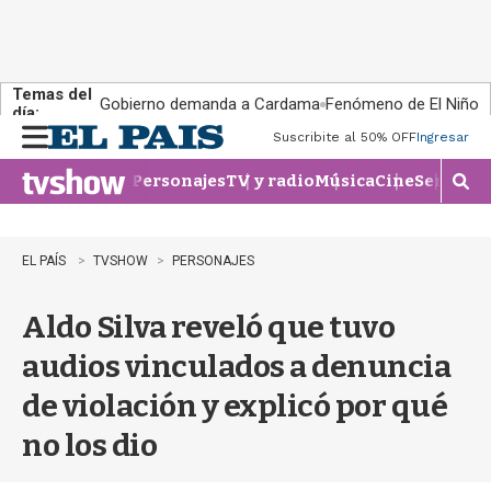
Temas del
Gobierno demanda a Cardama
Fenómeno de El Niño
día:
Suscribite al 50% OFF
Ingresar
M
e
Personajes
TV y radio
Música
Cine
Series
Te
n
M
u
o
s
t
EL PAÍS
TVSHOW
PERSONAJES
r
a
Aldo Silva reveló que tuvo
r
b
audios vinculados a denuncia
�
s
de violación y explicó por qué
q
u
no los dio
e
d