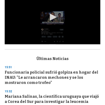
0
s
e
c
Últimas Noticias
o
n
15:51
d
Funcionaria policial sufrió golpiza en hogar del
s
o
INAU: "Le arrancaron mechones y se los
f
mostraron como trofeo"
3
3
s
15:32
e
Mariana Salinas, la científica uruguaya que viajó
c
a Corea del Sur para investigar la leucemia
o