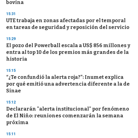
n
bovina
d
s
15:31
UTE trabaja en zonas afectadas por el temporal
en tareas de seguridad y reposición del servicio
15:29
El pozo del Powerball escala a US$ 856 millones y
entra al top 10 de los premios más grandes de la
historia
15:15
“¿Te confundió la alerta roja?”: Inumet explica
por qué emitió una advertencia diferente a la de
Sinae
15:12
Declararán "alerta institucional" por fenómeno
de El Niño: reuniones comenzarán la semana
próxima
15:11