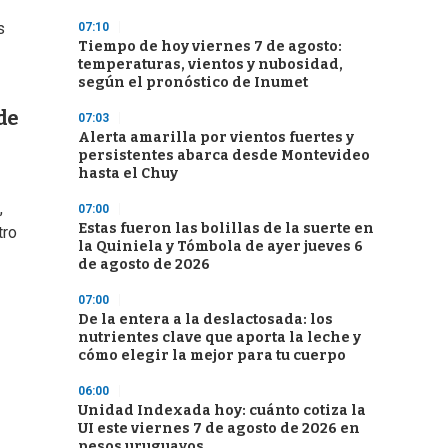
s
07:10
Tiempo de hoy viernes 7 de agosto:
temperaturas, vientos y nubosidad,
según el pronóstico de Inumet
de
07:03
Alerta amarilla por vientos fuertes y
persistentes abarca desde Montevideo
hasta el Chuy
,
07:00
Estas fueron las bolillas de la suerte en
tro
la Quiniela y Tómbola de ayer jueves 6
de agosto de 2026
07:00
De la entera a la deslactosada: los
nutrientes clave que aporta la leche y
cómo elegir la mejor para tu cuerpo
06:00
Unidad Indexada hoy: cuánto cotiza la
UI este viernes 7 de agosto de 2026 en
pesos uruguayos