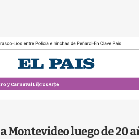
rrasco
Líos entre Policía e hinchas de Peñarol
En Clave País
tro y Carnaval
Libros
Arte
 a Montevideo luego de 20 añ