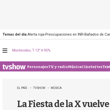
Temas del día:
Alerta roja
Preocupaciones en INR
Bañados de Ca
Montevideo, T 13° H 95%
M
e
n
u
Personajes
TV y radio
Música
Cine
Series
Tea
EL PAÍS
TVSHOW
MÚSICA
La Fiesta de la X vuelve