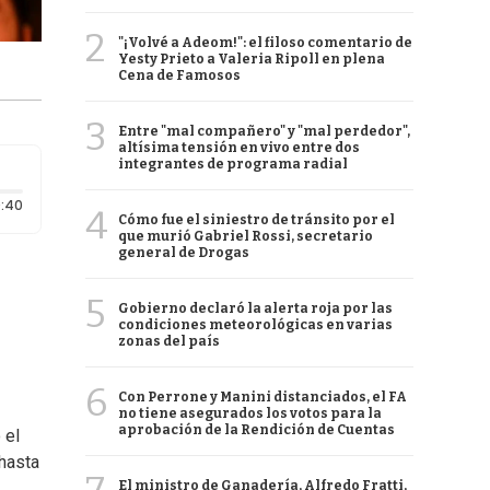
2
"¡Volvé a Adeom!": el filoso comentario de
Yesty Prieto a Valeria Ripoll en plena
Cena de Famosos
3
Entre "mal compañero" y "mal perdedor",
altísima tensión en vivo entre dos
integrantes de programa radial
Duración: 40 segundos
:40
4
Cómo fue el siniestro de tránsito por el
que murió Gabriel Rossi, secretario
general de Drogas
5
Gobierno declaró la alerta roja por las
condiciones meteorológicas en varias
zonas del país
6
Con Perrone y Manini distanciados, el FA
no tiene asegurados los votos para la
aprobación de la Rendición de Cuentas
 el
 hasta
El ministro de Ganadería, Alfredo Fratti,