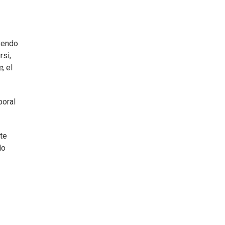
uyendo
rsi,
e
, el
poral
te
do