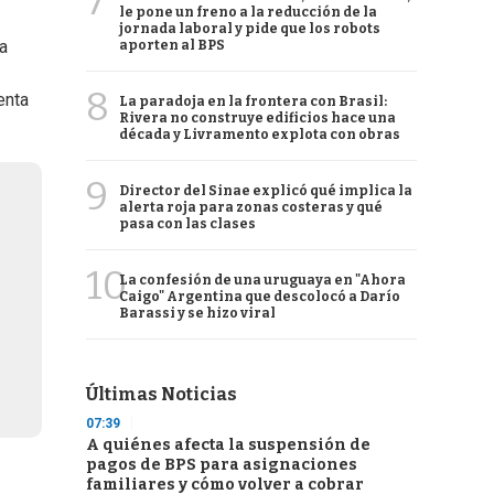
7
le pone un freno a la reducción de la
jornada laboral y pide que los robots
 a
aporten al BPS
8
enta
La paradoja en la frontera con Brasil:
Rivera no construye edificios hace una
década y Livramento explota con obras
9
Director del Sinae explicó qué implica la
alerta roja para zonas costeras y qué
pasa con las clases
10
La confesión de una uruguaya en "Ahora
Caigo" Argentina que descolocó a Darío
Barassi y se hizo viral
Últimas Noticias
07:39
A quiénes afecta la suspensión de
pagos de BPS para asignaciones
familiares y cómo volver a cobrar