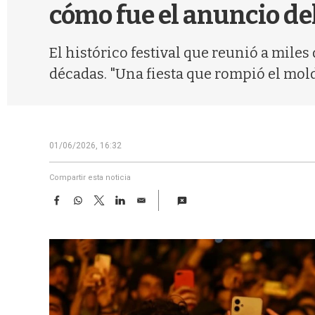
cómo fue el anuncio del
El histórico festival que reunió a miles
décadas. "Una fiesta que rompió el molde
01/06/2026, 16:32
Compartir esta noticia
F
W
T
L
E
a
h
w
i
m
c
a
i
n
a
e
t
t
k
i
b
s
t
e
l
o
A
e
d
o
p
r
I
k
p
n