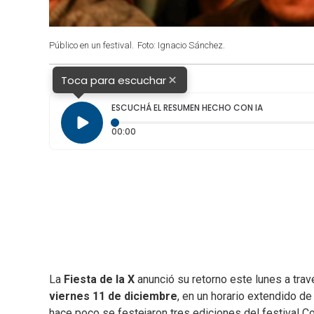
Público en un festival.
Foto: Ignacio Sánchez.
×
Toca para escuchar
ESCUCHÁ EL RESUMEN HECHO CON IA
Tiempo transcurrido: 0 segundos
00:00
La
Fiesta de la X
anunció su retorno este lunes a trav
viernes 11 de diciembre
, en un horario extendido d
hace poco se festejaron tres ediciones del festival C