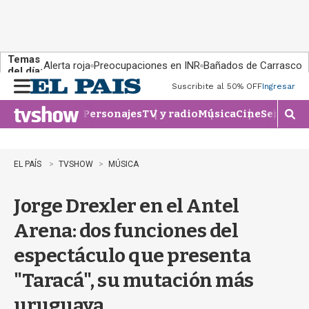
Temas
Alerta roja
Preocupaciones en INR
Bañados de Carrasco
del día:
Suscribite al 50% OFF
Ingresar
M
e
Personajes
TV y radio
Música
Cine
Series
Te
n
M
u
o
s
t
EL PAÍS
TVSHOW
MÚSICA
r
a
Jorge Drexler en el Antel
r
b
Arena: dos funciones del
�
s
espectáculo que presenta
q
u
"Taracá", su mutación más
e
d
uruguaya