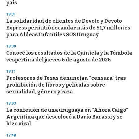
n
país
d
s
18:31
La solidaridad de clientes de Devoto y Devoto
Express permitió recaudar más de $1,7 millones
para Aldeas Infantiles SOS Uruguay
18:30
Conocé los resultados de la Quiniela y la Tómbola
vespertina del jueves 6 de agosto de 2026
18:11
Profesores de Texas denuncian "censura" tras
prohibición de libros y películas sobre
sexualidad, género y raza
18:03
La confesión de una uruguaya en "Ahora Caigo"
Argentina que descolocó a Darío Barassi y se
hizo viral
17:48