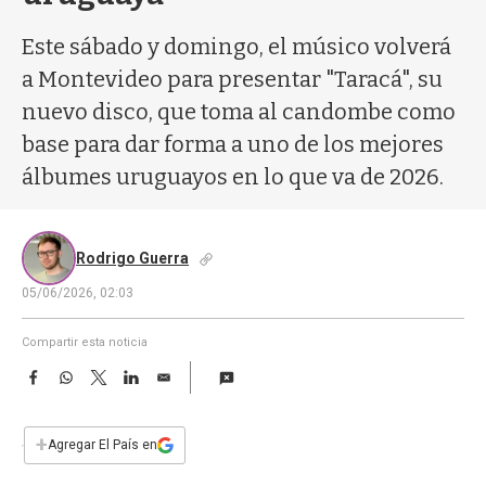
a
Este sábado y domingo, el músico volverá
a Montevideo para presentar "Taracá", su
nuevo disco, que toma al candombe como
base para dar forma a uno de los mejores
álbumes uruguayos en lo que va de 2026.
Rodrigo Guerra
05/06/2026, 02:03
Compartir esta noticia
F
W
T
L
E
a
h
w
i
m
c
a
i
n
a
e
t
t
k
i
+
Agregar El País en
b
s
t
e
l
o
A
e
d