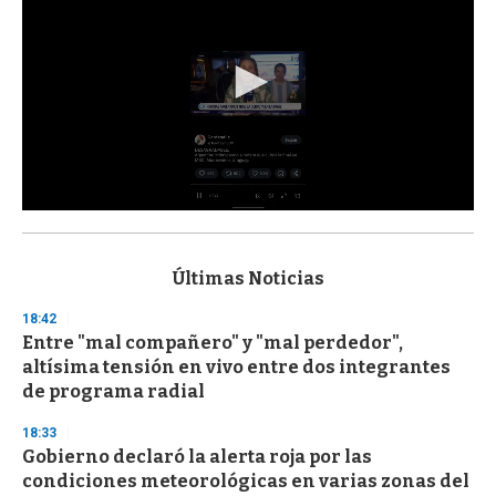
0
s
e
c
Últimas Noticias
o
n
18:42
d
Entre "mal compañero" y "mal perdedor",
s
o
altísima tensión en vivo entre dos integrantes
f
de programa radial
3
3
s
18:33
e
Gobierno declaró la alerta roja por las
c
condiciones meteorológicas en varias zonas del
o