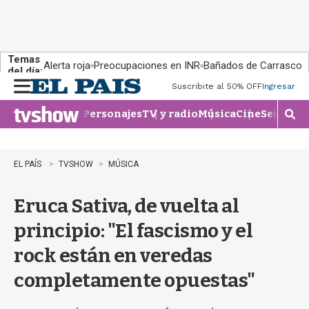
Temas
Alerta roja
Preocupaciones en INR
Bañados de Carrasco
del día:
Suscribite al 50% OFF
Ingresar
M
e
Personajes
TV y radio
Música
Cine
Series
Te
n
M
u
o
s
t
EL PAÍS
TVSHOW
MÚSICA
r
a
Eruca Sativa, de vuelta al
r
b
principio: "El fascismo y el
�
s
rock están en veredas
q
u
completamente opuestas"
e
d