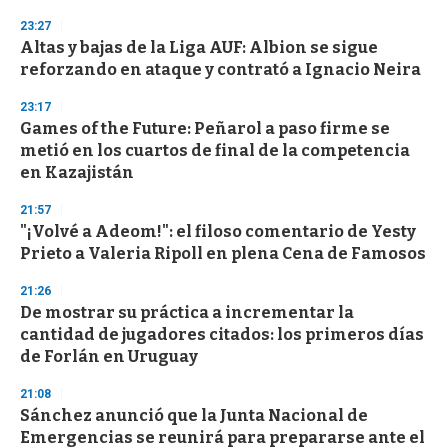
n
d
23:27
s
Altas y bajas de la Liga AUF: Albion se sigue
reforzando en ataque y contrató a Ignacio Neira
23:17
Games of the Future: Peñarol a paso firme se
metió en los cuartos de final de la competencia
en Kazajistán
21:57
"¡Volvé a Adeom!": el filoso comentario de Yesty
Prieto a Valeria Ripoll en plena Cena de Famosos
21:26
De mostrar su práctica a incrementar la
cantidad de jugadores citados: los primeros días
de Forlán en Uruguay
21:08
Sánchez anunció que la Junta Nacional de
Emergencias se reunirá para prepararse ante el