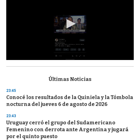
0
s
e
c
Últimas Noticias
o
n
23:45
d
Conocé los resultados de la Quiniela y la Tómbola
s
o
nocturna del jueves 6 de agosto de 2026
f
3
23:43
3
s
Uruguay cerró el grupo del Sudamericano
e
Femenino con derrota ante Argentina y jugará
c
por el quinto puesto
o