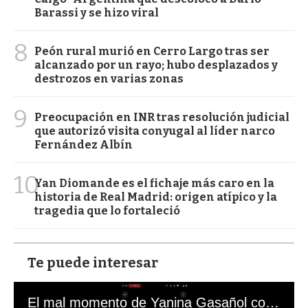
Barassi y se hizo viral
8
Peón rural murió en Cerro Largo tras ser
alcanzado por un rayo; hubo desplazados y
destrozos en varias zonas
9
Preocupación en INR tras resolución judicial
que autorizó visita conyugal al líder narco
Fernández Albín
10
Yan Diomande es el fichaje más caro en la
historia de Real Madrid: origen atípico y la
tragedia que lo fortaleció
Te puede interesar
El mal momento de Yanina Gasañol con un hincha argentino en "Subrayado"