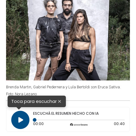
Brenda Martin, Gabriel Pedernera y Lula Bertoldi son Eruca Sativa.
Foto: Nora Lezano
×
Toca para escuchar
ESCUCHÁ EL RESUMEN HECHO CON IA
Tiempo transcurrido: 0 segundos
Durac
00:00
00:40