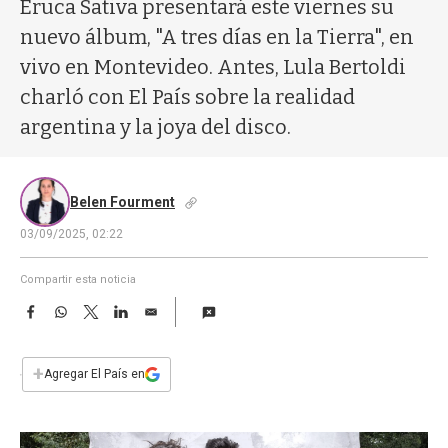
a
Eruca Sativa presentará este viernes su
nuevo álbum, "A tres días en la Tierra", en
vivo en Montevideo. Antes, Lula Bertoldi
charló con El País sobre la realidad
argentina y la joya del disco.
Belen Fourment
03/09/2025, 02:22
Compartir esta noticia
F
W
T
L
E
a
h
w
i
m
c
a
i
n
a
e
t
t
k
i
+
Agregar El País en
b
s
t
e
l
o
A
e
d
o
p
r
I
k
p
n