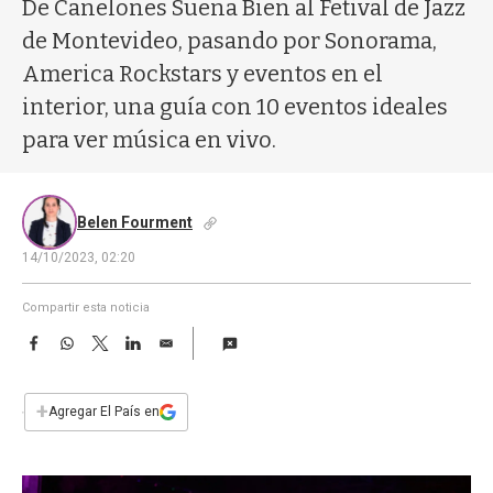
a
De Canelones Suena Bien al Fetival de Jazz
de Montevideo, pasando por Sonorama,
America Rockstars y eventos en el
interior, una guía con 10 eventos ideales
para ver música en vivo.
Belen Fourment
14/10/2023, 02:20
Compartir esta noticia
F
W
T
L
E
a
h
w
i
m
c
a
i
n
a
e
t
t
k
i
+
Agregar El País en
b
s
t
e
l
o
A
e
d
o
p
r
I
k
p
n