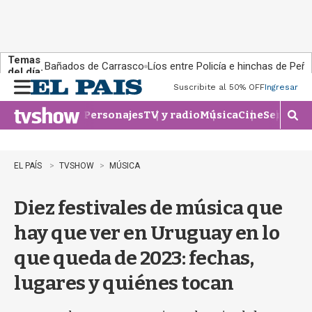
Temas
Bañados de Carrasco
Líos entre Policía e hinchas de Peña
del día:
Suscribite al 50% OFF
Ingresar
M
e
Personajes
TV y radio
Música
Cine
Series
Te
n
M
u
o
s
t
EL PAÍS
TVSHOW
MÚSICA
r
a
Diez festivales de música que
r
b
hay que ver en Uruguay en lo
�
s
que queda de 2023: fechas,
q
u
lugares y quiénes tocan
e
d