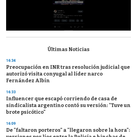
0
s
e
c
Últimas Noticias
o
n
16:34
d
Preocupación en INR tras resolución judicial que
s
o
autorizó visita conyugal al líder narco
f
Fernández Albín
3
3
s
16:33
e
Influencer que escapó corriendo de casa de
c
sindicalista argentino contó su versión: "Tuve un
o
n
brote psicótico"
d
s
16:09
De "faltaron porteros" a "llegaron sobre la hora":
versiones por líos entre la Policía e hinchas de