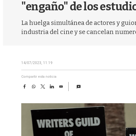
"engaño" de los estudi
La huelga simultánea de actores y guion
industria del cine y se cancelan numer
14/07/2023, 11:19
Compartir esta noticia
F
W
T
L
E
a
h
w
i
m
c
a
i
n
a
e
t
t
k
i
b
s
t
e
l
o
A
e
d
o
p
r
I
k
p
n