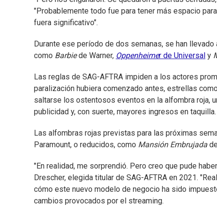
"Probablemente todo fue para tener más espacio para 
fuera significativo".
Durante ese período de dos semanas, se han llevado a
como
Barbie
de Warner,
Oppenheime
r de Universal
y
M
Las reglas de SAG-AFTRA impiden a los actores promoc
paralización hubiera comenzado antes, estrellas como
saltarse los ostentosos eventos en la alfombra roja, u
publicidad y, con suerte, mayores ingresos en taquilla.
Las alfombras rojas previstas para las próximas se
Paramount, o reducidos, como
Mansión Embrujada
de
"En realidad, me sorprendió. Pero creo que pude haber 
Drescher, elegida titular de SAG-AFTRA en 2021. "Re
cómo este nuevo modelo de negocio ha sido impuesto d
cambios provocados por el streaming.