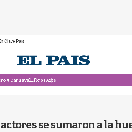
En Clave País
tro y Carnaval
Libros
Arte
 actores se sumaron a la h