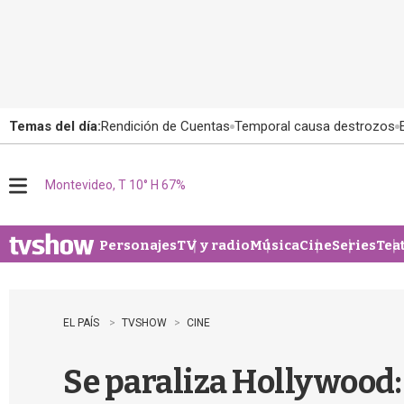
Temas del día:
Rendición de Cuentas
Temporal causa destrozos
Montevideo, T 10° H 67%
M
e
n
u
Personajes
TV y radio
Música
Cine
Series
Tea
EL PAÍS
TVSHOW
CINE
Se paraliza Hollywood: