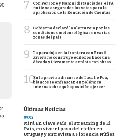
7
Con Perrone y Manini distanciados, el FA
 90
no tiene asegurados los votos para la
aprobación de la Rendición de Cuentas
8
Gobierno declaró la alerta roja por las
condiciones meteorológicas en varias
zonas del país
9
La paradoja en la frontera con Brasil:
Rivera no construye edificios hace una
década y Livramento explota con obras
10
En la previa a discurso de Lacalle Pou,
blancos se enfrascan en polémica
interna sobre qué oposición ejercer
or
Últimas Noticias
as
09:02
Mirá En Clave País, el streaming de El
País, en vivo: el paso del ciclón en
Uruguay y entrevista a Florencia Núñez