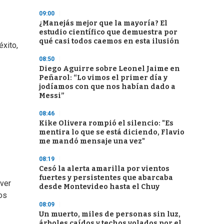
09:00
¿Manejás mejor que la mayoría? El
estudio científico que demuestra por
qué casi todos caemos en esta ilusión
xito,
08:50
Diego Aguirre sobre Leonel Jaime en
Peñarol: “Lo vimos el primer día y
jodíamos con que nos habían dado a
Messi”
08:46
Kike Olivera rompió el silencio: "Es
mentira lo que se está diciendo, Flavio
me mandó mensaje una vez"
08:19
Cesó la alerta amarilla por vientos
fuertes y persistentes que abarcaba
 ver
desde Montevideo hasta el Chuy
os
08:09
Un muerto, miles de personas sin luz,
árboles caídos y techos volados por el