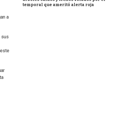
temporal que ameritó alerta roja
gan a
n sus
 este
uar
ta