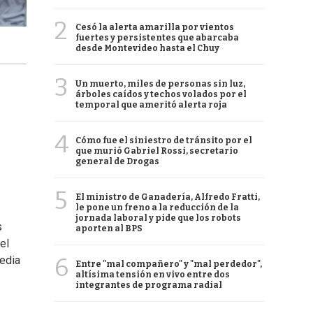
2
Cesó la alerta amarilla por vientos
fuertes y persistentes que abarcaba
desde Montevideo hasta el Chuy
3
Un muerto, miles de personas sin luz,
árboles caídos y techos volados por el
temporal que ameritó alerta roja
4
Cómo fue el siniestro de tránsito por el
que murió Gabriel Rossi, secretario
general de Drogas
5
El ministro de Ganadería, Alfredo Fratti,
le pone un freno a la reducción de la
jornada laboral y pide que los robots
s
aporten al BPS
el
6
edia
Entre "mal compañero" y "mal perdedor",
altísima tensión en vivo entre dos
integrantes de programa radial