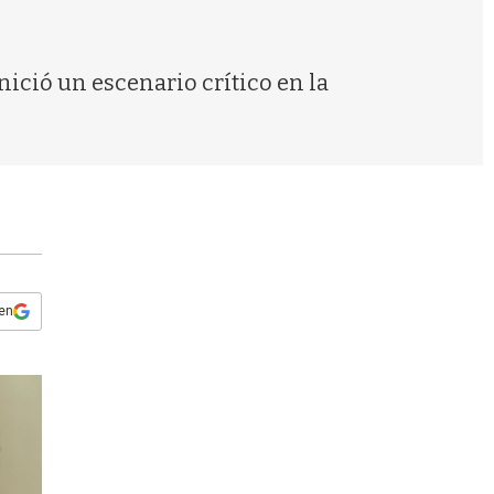
s
q
u
e
nició un escenario crítico en la
d
a
 en