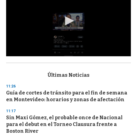
0
s
e
c
Últimas Noticias
o
n
11:26
d
Guía de cortes de tránsito para el fin de semana
s
o
en Montevideo: horarios y zonas de afectación
f
3
11:17
3
s
Sin Maxi Gómez, el probable once de Nacional
e
para el debut en el Torneo Clausura frente a
c
Boston River
o
n