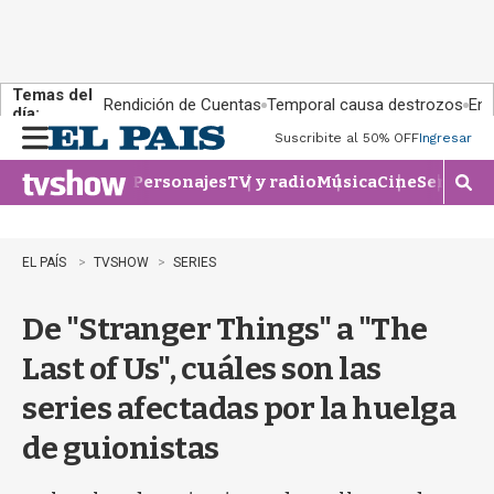
Temas del
Rendición de Cuentas
Temporal causa destrozos
En 
día:
Suscribite al 50% OFF
Ingresar
M
e
Personajes
TV y radio
Música
Cine
Series
Te
n
M
u
o
s
t
EL PAÍS
TVSHOW
SERIES
r
a
De "Stranger Things" a "The
r
b
Last of Us", cuáles son las
�
s
series afectadas por la huelga
q
u
de guionistas
e
d