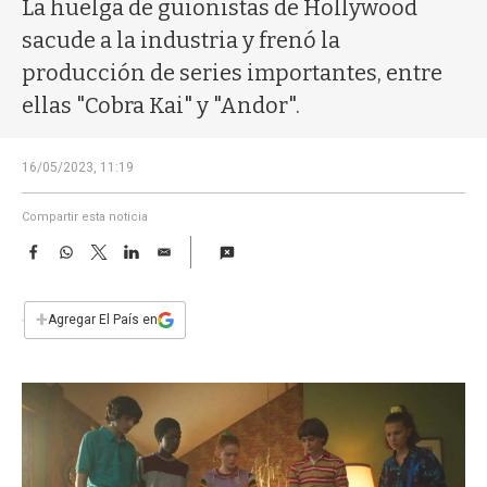
a
La huelga de guionistas de Hollywood
sacude a la industria y frenó la
producción de series importantes, entre
ellas "Cobra Kai" y "Andor".
16/05/2023, 11:19
Compartir esta noticia
F
W
T
L
E
a
h
w
i
m
c
a
i
n
a
e
t
t
k
i
+
Agregar El País en
b
s
t
e
l
o
A
e
d
o
p
r
I
k
p
n