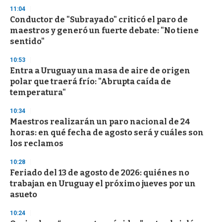
d
11:04
s
Conductor de "Subrayado" criticó el paro de
maestros y generó un fuerte debate: "No tiene
sentido"
10:53
Entra a Uruguay una masa de aire de origen
polar que traerá frío: "Abrupta caída de
temperatura"
10:34
Maestros realizarán un paro nacional de 24
horas: en qué fecha de agosto será y cuáles son
los reclamos
10:28
Feriado del 13 de agosto de 2026: quiénes no
trabajan en Uruguay el próximo jueves por un
asueto
10:24