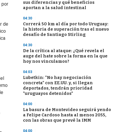
sus diferencias y qué beneficios
 por
aportan a la salud intestinal
04:30
r de
Correrá 50 km al día por todo Uruguay:
la historia de superación tras el nuevo
ico
desafío de Santiago Stirling
ica
04:30
De la crítica al ataque: ¿Qué revela el
auge del hate sobre la forma en la que
hoy nos vinculamos?
04:03
Lubetkin: "No hay negociación
del
concreta" con EE.UU. y, si llegan
erno
deportados, tendrán prioridad
de
"uruguayos detenidos"
04:00
La basura de Montevideo seguirá yendo
a
a Felipe Cardoso hasta al menos 2055,
con las obras que prevé la IMM
04:00