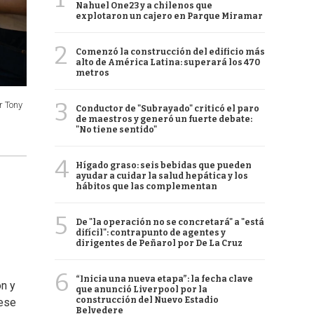
Nahuel One23 y a chilenos que
explotaron un cajero en Parque Miramar
2
Comenzó la construcción del edificio más
alto de América Latina: superará los 470
metros
3
r Tony
Conductor de "Subrayado" criticó el paro
de maestros y generó un fuerte debate:
"No tiene sentido"
4
Hígado graso: seis bebidas que pueden
ayudar a cuidar la salud hepática y los
hábitos que las complementan
5
De "la operación no se concretará" a "está
difícil": contrapunto de agentes y
dirigentes de Peñarol por De La Cruz
6
“Inicia una nueva etapa”: la fecha clave
ón y
que anunció Liverpool por la
construcción del Nuevo Estadio
 ese
Belvedere