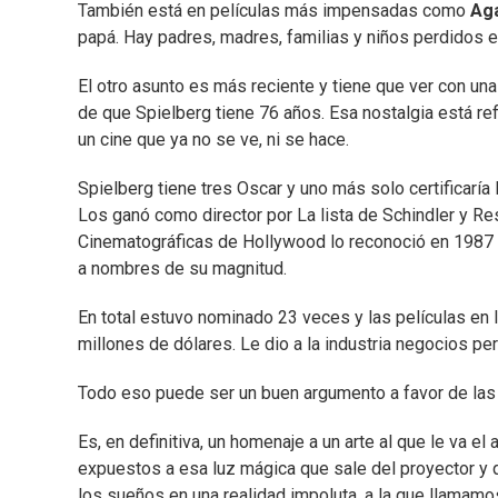
También está en películas más impensadas como
Ag
papá. Hay padres, madres, familias y niños perdidos e
El otro asunto es más reciente y tiene que ver con un
de que Spielberg tiene 76 años. Esa nostalgia está ref
un cine que ya no se ve, ni se hace.
Spielberg tiene tres Oscar y uno más solo certificaría l
Los ganó como director por La lista de Schindler y R
Cinematográficas de Hollywood lo reconoció en 1987 
a nombres de su magnitud.
En total estuvo nominado 23 veces y las películas en
millones de dólares. Le dio a la industria negocios per
Todo eso puede ser un buen argumento a favor de la
Es, en definitiva, un homenaje a un arte al que le va 
expuestos a esa luz mágica que sale del proyector y 
los sueños en una realidad impoluta, a la que llamamos