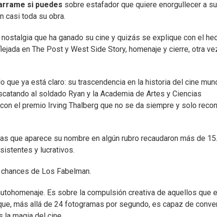
arrame si puedes
sobre estafador que quiere enorgullecer a su
n casi toda su obra.
a nostalgia que ha ganado su cine y quizás se explique con el he
lejada en The Post y West Side Story, homenaje y cierre, otra ve
o que ya está claro: su trascendencia en la historia del cine mund
escatando al soldado Ryan y la Academia de Artes y Ciencias
con el premio Irving Thalberg que no se da siempre y solo reco
 las que aparece su nombre en algún rubro recaudaron más de 15
sistentes y lucrativos.
s chances de Los Fabelman.
el autohomenaje. Es sobre la compulsión creativa de aquellos que 
que, más allá de 24 fotogramas por segundo, es capaz de conver
 la magia del cine.