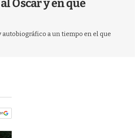
al Oscar y en qué
s
q
u
e
d
y autobiográfico a un tiempo en el que
a
 en