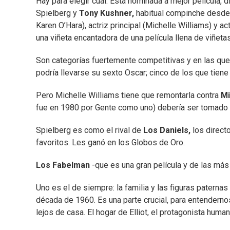
Hay para elegir cuál. Está nominada a mejor película, dir
Spielberg y
Tony Kushner,
habitual compinche desde 
Karen O’Hara), actriz principal (Michelle Williams) y a
una viñeta encantadora de una película llena de viñeta
Son categorías fuertemente competitivas y en las que 
podría llevarse su sexto Oscar; cinco de los que tiene
Pero Michelle Williams tiene que remontarla contra
Mi
fue en 1980 por Gente como uno) debería ser tomado
Spielberg es como el rival de
Los Daniels,
los direct
favoritos. Les ganó en los Globos de Oro.
Los Fabelman
-que es una gran película y de las má
Uno es el de siempre: la familia y las figuras paternas
década de 1960. Es una parte crucial, para entenderno
lejos de casa. El hogar de Elliot, el protagonista hum