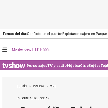
Temas del día:
Conflicto en el puerto
Explotaron cajero en Parque
Montevideo, T 11° H 55%
M
e
n
u
Personajes
TV y radio
Música
Cine
Series
Tea
EL PAÍS
TVSHOW
CINE
PREGUNTAS DEL OSCAR