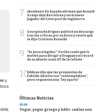
7
¡Bombazo! En España afirman que Ronald
Araujo deja Barcelona y será nuevo
jugador del Liverpool de Inglaterra
8
Georgina Rodríguez publicó un descargo
tras las críticas por su físico y reveló qué
le dijo Cristiano Ronaldo
9
“Es para elegidos”: Forlán contó qué lo
motivó para dirigir a Uruguay y el récord
de su abuelo como DT de la Celeste
10
Oddone dijo que las propuestas de
Cabildo Abierto son "contemplables",
pero requieren una "ley aparte"
mpo
y,
sticos
Últimas Noticias
05:00
edida.
Yogur, yogur griego y kéfir: cuáles son