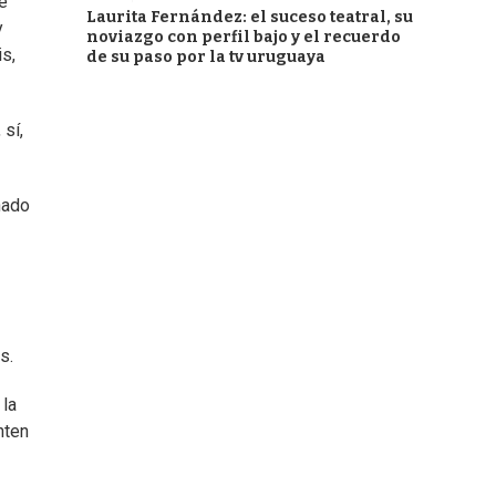
de
Laurita Fernández: el suceso teatral, su
y
noviazgo con perfil bajo y el recuerdo
is,
de su paso por la tv uruguaya
sí,
nado
s.
 la
nten