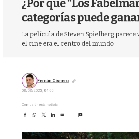
¿Por qué “Los Fabelman
categorías puede gana
La película de Steven Spielberg parece
el cine era el centro del mundo
Fernán Cisnero
08/03/2023, 04:00
Compartir esta noticia
F
W
T
L
E
a
h
w
i
m
c
a
i
n
a
e
t
t
k
i
b
s
t
e
l