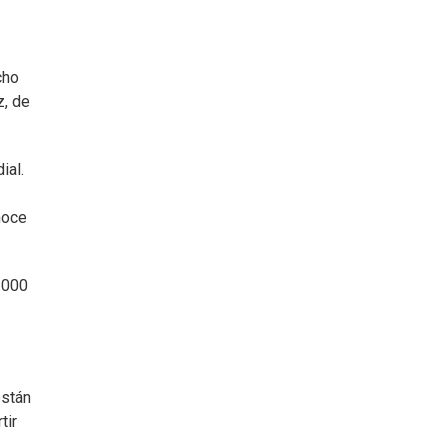
cho
z, de
ial.
noce
.000
están
tir