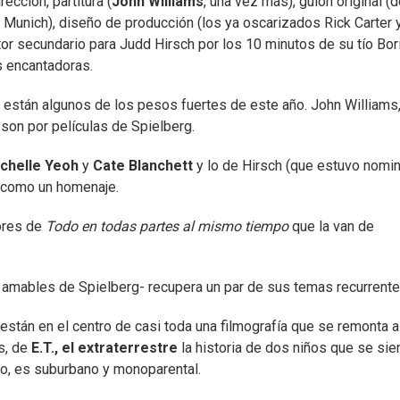
ección, partitura (
John Williams
, una vez más), guion original (
Munich), diseño de producción (los ya oscarizados Rick Carter 
ctor secundario para Judd Hirsch por los 10 minutos de su tío Bor
s encantadoras.
están algunos de los pesos fuertes de este año. John Williams, 
 son por películas de Spielberg.
chelle Yeoh
y
Cate Blanchett
y lo de Hirsch (que estuvo nomi
 como un homenaje.
ores de
Todo en todas partes al mismo tiempo
que la van de
s amables de Spielberg- recupera un par de sus temas recurrente
 están en el centro de casi toda una filmografía que se remonta a
s, de
E.T., el extraterrestre
la historia de dos niños que se sie
ano, es suburbano y monoparental.