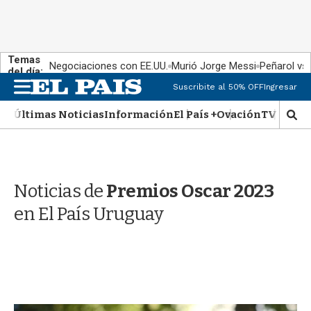
Temas
Negociaciones con EE.UU.
Murió Jorge Messi
Peñarol vs
del día:
M
Suscribite al 50% OFF
Ingresar
e
n
Últimas Noticias
Información
El País +
Ovación
TV Show
M
u
o
s
t
r
Noticias de
Premios Oscar 2023
a
r
en El País Uruguay
b
�
s
q
u
e
d