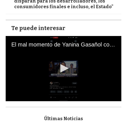
disparan para los desarrolladores, los
consumidores finales e incluso, el Estado"
Te puede interesar
El mal momento de Yanina Gasañol con un hincha argentino en "Subrayado"
0
s
e
c
Últimas Noticias
o
n