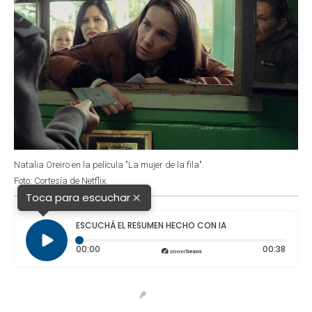
Natalia Oreiro en la película "La mujer de la fila".
Foto: Cortesía de Netflix.
×
Toca para escuchar
ESCUCHÁ EL RESUMEN HECHO CON IA
Tiempo transcurrido: 0 segundos
Durac
00:00
00:38