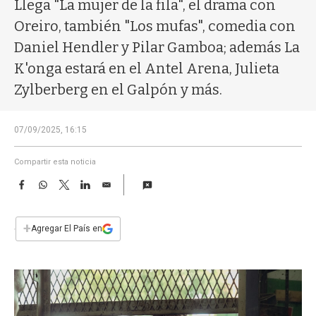
a
Llega "La mujer de la fila", el drama con
Oreiro, también "Los mufas", comedia con
Daniel Hendler y Pilar Gamboa; además La
K'onga estará en el Antel Arena, Julieta
Zylberberg en el Galpón y más.
07/09/2025, 16:15
Compartir esta noticia
F
W
T
L
E
a
h
w
i
m
c
a
i
n
a
e
t
t
k
i
+
Agregar El País en
b
s
t
e
l
o
A
e
d
o
p
r
I
k
p
n