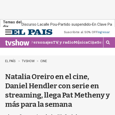
Temas del
Discurso Lacalle Pou
Partido suspendido
En Clave País
día:
Suscribite al 50% OFF
Ingresar
M
e
Personajes
TV y radio
Música
Cine
Series
Te
n
M
u
o
s
t
EL PAÍS
TVSHOW
CINE
r
a
Natalia Oreiro en el cine,
r
b
Daniel Hendler con serie en
�
s
streaming, llega Pat Metheny y
q
u
más para la semana
e
d