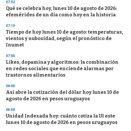
07:52
d
Qué se celebra hoy, lunes 10 de agosto de 2026:
s
o
efemérides de un día como hoy en la historia
f
3
07:10
3
s
Tiempo de hoy lunes 10 de agosto: temperaturas,
e
vientos y nubosidad, según el pronóstico de
c
Inumet
o
n
d
07:00
s
Likes, dopamina y algoritmos: la combinación
en redes sociales que enciende alarmas por
trastornos alimentarios
06:00
Así abre la cotización del dólar hoy lunes 10 de
agosto de 2026 en pesos uruguayos
06:00
Unidad Indexada hoy: cuánto cotiza la UI este
lunes 10 de agosto de 2026 en pesos uruguayos