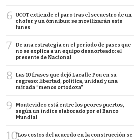
6
UCOT extiende el paro tras el secuestro de un
chofer y un ómnibus: se movilizarán este
lunes
7
De una estrategia en el período de pases que
no se explica a un equipo desnorteado: el
presente de Nacional
8
Las 10 frases que dejó Lacalle Pou en su
regreso: libertad, política, unidad y una
mirada “menos ortodoxa”
9
Montevideo está entre los peores puertos,
según un índice elaborado por el Banco
Mundial
10
"Los costos del acuerdo en la construcción se