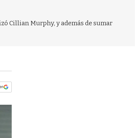
s
q
u
e
nizó Cillian Murphy, y además de sumar
d
a
 en