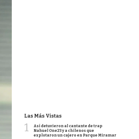
Las Más Vistas
1
Así detuvieron al cantante de trap
Nahuel One23 y a chilenos que
explotaron un cajero en Parque Miramar