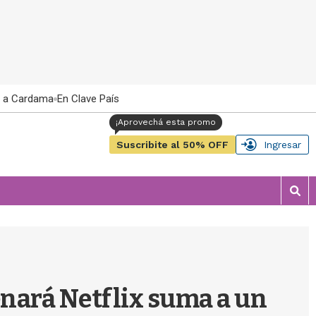
 a Cardama
En Clave País
Suscribite al 50% OFF
Ingresar
M
o
s
t
r
a
r
enará Netflix suma a un
b
�