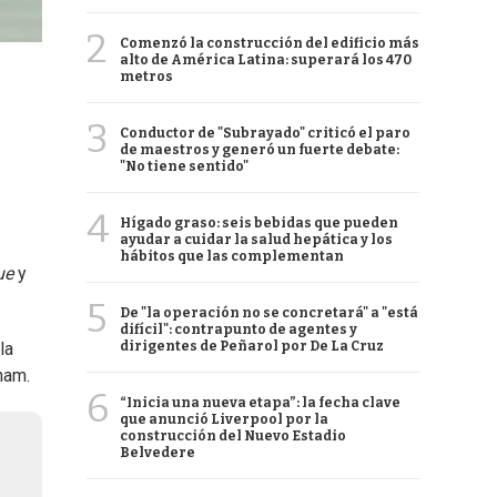
2
Comenzó la construcción del edificio más
alto de América Latina: superará los 470
metros
3
Conductor de "Subrayado" criticó el paro
de maestros y generó un fuerte debate:
"No tiene sentido"
4
Hígado graso: seis bebidas que pueden
ayudar a cuidar la salud hepática y los
hábitos que las complementan
ue
y
5
De "la operación no se concretará" a "está
difícil": contrapunto de agentes y
dirigentes de Peñarol por De La Cruz
la
ham.
6
“Inicia una nueva etapa”: la fecha clave
que anunció Liverpool por la
construcción del Nuevo Estadio
Belvedere