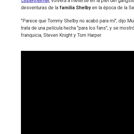
Oppenheimer
, volverá a meterse en la piel del gangs
desventuras de la
familia Shelby
en la época de la S
"Parece que Tommy Shelby no acabó para mí", dijo Mur
trata de una película hecha "para los fans", y se mostró
franquicia, Steven Knight y Tom Harper.