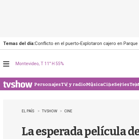
Temas del día:
Conflicto en el puerto
Explotaron cajero en Parque
Montevideo, T 11° H 55%
M
e
n
u
Personajes
TV y radio
Música
Cine
Series
Tea
EL PAÍS
TVSHOW
CINE
La esperada película d