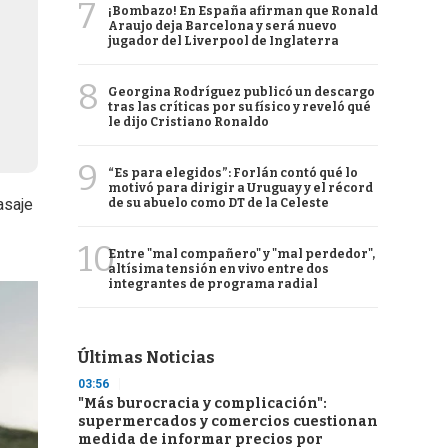
7
¡Bombazo! En España afirman que Ronald
Araujo deja Barcelona y será nuevo
jugador del Liverpool de Inglaterra
8
Georgina Rodríguez publicó un descargo
tras las críticas por su físico y reveló qué
le dijo Cristiano Ronaldo
9
“Es para elegidos”: Forlán contó qué lo
motivó para dirigir a Uruguay y el récord
asaje
de su abuelo como DT de la Celeste
10
Entre "mal compañero" y "mal perdedor",
altísima tensión en vivo entre dos
integrantes de programa radial
Últimas Noticias
03:56
"Más burocracia y complicación":
supermercados y comercios cuestionan
medida de informar precios por