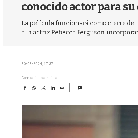
conocido actor para su
La película funcionará como cierre de 
a la actriz Rebecca Ferguson incorporar
30/08/2024, 17:37
Compartir esta noticia
F
W
T
L
E
a
h
w
i
m
c
a
i
n
a
e
t
t
k
i
b
s
t
e
l
o
A
e
d
o
p
r
I
k
p
n