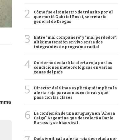
2
Cómo fue el siniestro de tránsito por el
que murió Gabriel Rossi, secretario
general de Drogas
3
Entre "mal compañero" y "mal perdedor",
altísima tensión en vivo entre dos
integrantes de programa radial
4
Gobierno declaró la alerta roja por las
condiciones meteorológicas en varias
zonas del país
5
Director del Sinae explicó qué implica la
alerta roja para zonas costeras y qué
pasa con las clases
Emma
6
La confesión de una uruguaya en "Ahora
Caigo" Argentina que descolocó a Darío
Barassi y se hizo viral
Qué significa la alerta roja decretada por