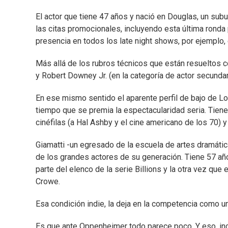
El actor que tiene 47 años y nació en Douglas, un sub
las citas promocionales, incluyendo esta última ronda
presencia en todos los late night shows, por ejemplo,
Más allá de los rubros técnicos que están resueltos con
y Robert Downey Jr. (en la categoría de actor secundar
En ese mismo sentido el aparente perfil de bajo de Lo
tiempo que se premia la espectacularidad seria. Tiene
cinéfilas (a Hal Ashby y el cine americano de los 70) 
Giamatti -un egresado de la escuela de artes dramátic
de los grandes actores de su generación. Tiene 57 año
parte del elenco de la serie Billions y la otra vez que
Crowe.
Esa condición indie, la deja en la competencia como 
Es que ante Oppenheimer todo parece poco. Y eso, inc