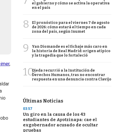
7
el gobierno y cómo se activa la operativa
en el país
8
El pronóstico para el viernes 7 de agosto
de 2026: cómo estará el tiempo en cada
zona del país, según Inumet
9
Yan Diomande es el fichaje más caro en
la historia de Real Madrid: origen atípico
y la tragedia que lo fortaleció
imer
,
10
Ojeda recurrió a la Institución de
Derechos Humanos, tras no encontrar
respuesta en una denuncia contra Clavijo
aldar
a
mio
Últimas Noticias
03:57
Un giro en la causa de los 43
lobo
estudiantes de Ayotzinapa: cae el
exgobernador acusado de ocultar
pruebas