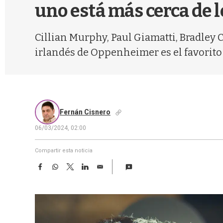
uno está más cerca de 
Cillian Murphy, Paul Giamatti, Bradley 
irlandés de Oppenheimer es el favorito
Fernán Cisnero
06/03/2024, 02:00
Compartir esta noticia
F
W
T
L
E
a
h
w
i
m
c
a
i
n
a
e
t
t
k
i
b
s
t
e
l
o
A
e
d