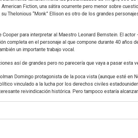
e American Fiction, una sátira ocurrente pero menor sobre cuesti
 y su Thelonious “Monk” Ellison es otro de los grandes personaje
Cooper para interpretar al Maestro Leonard Bernstein. El actor 
rsión completa en el personaje al que compone durante 40 años d
también un importante trabajo vocal.
nes así de grandes pero no parecería que vaya a pasar esta v
Colman Domingo protagonista de la poca vista (aunque esté en Ne
 político vinculado a la lucha por los derechos civiles estadounid
teresante reivindicación histórica. Pero tampoco estaría alcanza