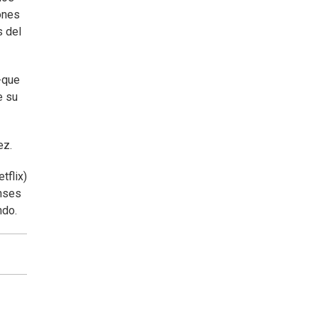
ones
s del
-que
e su
ez.
tflix)
enses
ndo.