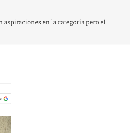
s
q
u
e
 aspiraciones en la categoría pero el
d
a
 en