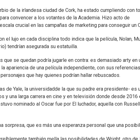
urbio de la irlandesa ciudad de Cork, ha estado cumpliendo con t
 para convencer a los votantes de la Academia. Hizo acto de
 escala crucial en las campañas de marketing para conseguir un 
 el lujo en cada disciplina todo indica que la película, Nolan, M
io) tendrían asegurada su estatuilla.
s que se quedan podría jugarle en contra: es demasiado arty en 
 la apariencia de una película independiente, con sus referencia
y personajes que hay quienes podrían hallar rebuscados.
as de Yale, la universidadde la que su padre era presidente- es 
s y una larga carrera en cine y en televisión donde desde 2016
 estuvo nominado al Oscar fue por El luchador, aquella con Russel
una sorpresa, que es más una esperanza personal que una posibil
reíblemente también mella las posibilidades de Wright, otro de 