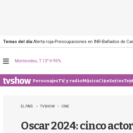
Temas del día:
Alerta roja
Preocupaciones en INR
Bañados de Ca
Montevideo, T 13° H 95%
M
e
n
u
Personajes
TV y radio
Música
Cine
Series
Tea
EL PAÍS
TVSHOW
CINE
Oscar 2024: cinco acto