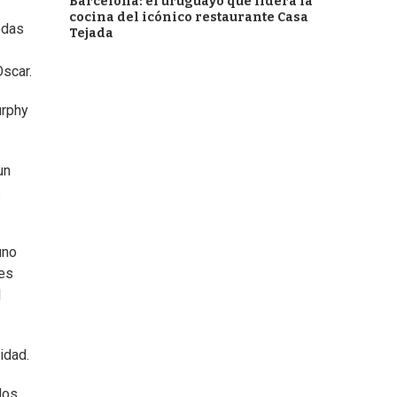
Barcelona: el uruguayo que lidera la
cocina del icónico restaurante Casa
odas
Tejada
Oscar.
urphy
un
s
uno
 es
l
idad.
los