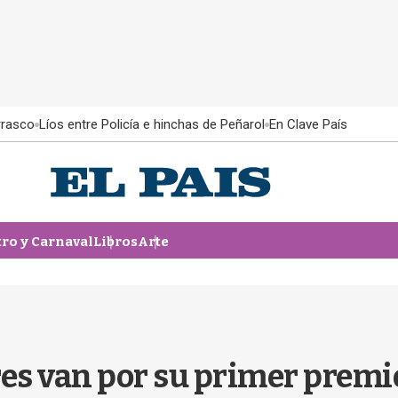
rrasco
Líos entre Policía e hinchas de Peñarol
En Clave País
tro y Carnaval
Libros
Arte
res van por su primer premi